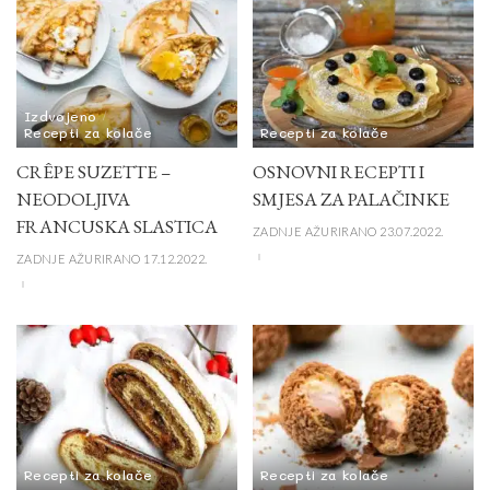
Izdvojeno
Recepti za kolače
Recepti za kolače
CRÊPE SUZETTE –
OSNOVNI RECEPTI I
NEODOLJIVA
SMJESA ZA PALAČINKE
FRANCUSKA SLASTICA
ZADNJE AŽURIRANO 23.07.2022.
ZADNJE AŽURIRANO 17.12.2022.
Recepti za kolače
Recepti za kolače