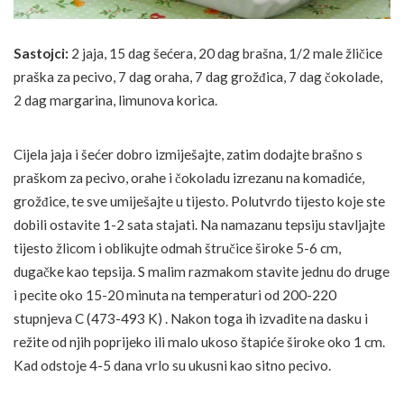
Sastojci:
2 jaja, 15 dag šećera, 20 dag brašna, 1/2 male žličice
praška za pecivo, 7 dag oraha, 7 dag grožđica, 7 dag čokolade,
2 dag margarina, limunova korica.
Cijela jaja i šećer dobro izmiješajte, zatim dodajte brašno s
praškom za pecivo, orahe i čokoladu izrezanu na komadiće,
grožđice, te sve umiješajte u tijesto. Polutvrdo tijesto koje ste
dobili ostavite 1-2 sata stajati. Na namazanu tepsiju stavljajte
tijesto žlicom i oblikujte odmah štručice široke 5-6 cm,
dugačke kao tepsija. S malim razmakom stavite jednu do druge
i pecite oko 15-20 minuta na temperaturi od 200-220
stupnjeva C (473-493 K) . Nakon toga ih izvadite na dasku i
režite od njih poprijeko ili malo ukoso štapiće široke oko 1 cm.
Kad odstoje 4-5 dana vrlo su ukusni kao sitno pecivo.