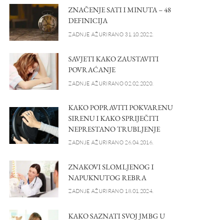
ZNAČENJE SATI I MINUTA – 48
DEFINICIJA
ZADNJE AŽURIRANO 31.10.2022.
SAVJETI KAKO ZAUSTAVITI
POVRAĆANJE
ZADNJE AŽURIRANO 02.02.2020.
KAKO POPRAVITI POKVARENU
SIRENU I KAKO SPRIJEČITI
NEPRESTANO TRUBLJENJE
ZADNJE AŽURIRANO 26.04.2016.
ZNAKOVI SLOMLJENOG I
NAPUKNUTOG REBRA
ZADNJE AŽURIRANO 18.01.2024.
KAKO SAZNATI SVOJ JMBG U