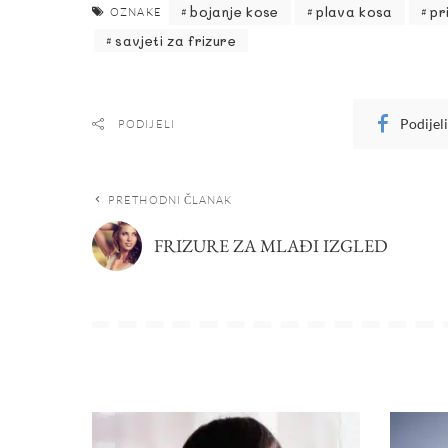
bojanje kose
plava kosa
pr
OZNAKE
savjeti za frizure
Podijel
PODIJELI
PRETHODNI ČLANAK
FRIZURE ZA MLAĐI IZGLED