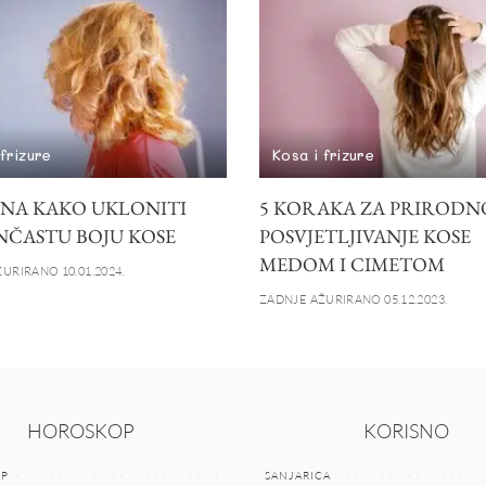
 frizure
Kosa i frizure
INA KAKO UKLONITI
5 KORAKA ZA PRIRODN
ČASTU BOJU KOSE
POSVJETLJIVANJE KOSE
MEDOM I CIMETOM
URIRANO 10.01.2024.
ZADNJE AŽURIRANO 05.12.2023.
HOROSKOP
KORISNO
P
SANJARICA