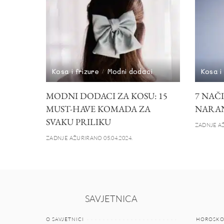
Kosa i frizure
Modni dodaci
Kosa i
MODNI DODACI ZA KOSU: 15
7 NAČ
MUST-HAVE KOMADA ZA
NARAN
SVAKU PRILIKU
ZADNJE AŽ
ZADNJE AŽURIRANO 05.04.2024.
SAVJETNICA
O SAVJETNICI
HOROSKO