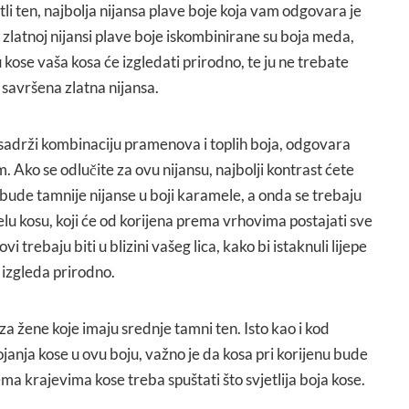
jetli ten, najbolja nijansa plave boje koja vam odgovara je
U zlatnoj nijansi plave boje iskombinirane su boja meda,
 kose vaša kosa će izgledati prirodno, te ju ne trebate
 savršena zlatna nijansa.
 sadrži kombinaciju pramenova i toplih boja, odgovara
. Ako se odlučite za ovu nijansu, najbolji kontrast ćete
 bude tamnije nijanse u boji karamele, a onda se trebaju
lu kosu, koji će od korijena prema vrhovima postajati sve
ovi trebaju biti u blizini vašeg lica, kako bi istaknuli lijepe
 izgleda prirodno.
za žene koje imaju srednje tamni ten. Isto kao i kod
janja kose u ovu boju, važno je da kosa pri korijenu bude
ema krajevima kose treba spuštati što svjetlija boja kose.