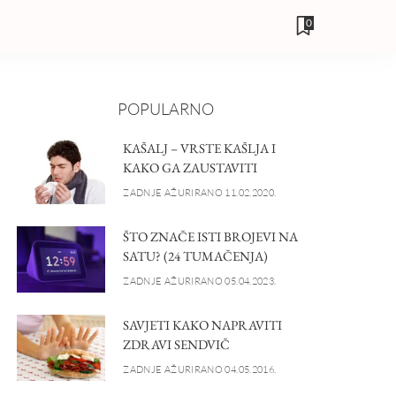
0
POPULARNO
KAŠALJ – VRSTE KAŠLJA I
KAKO GA ZAUSTAVITI
ZADNJE AŽURIRANO 11.02.2020.
ŠTO ZNAČE ISTI BROJEVI NA
SATU? (24 TUMAČENJA)
ZADNJE AŽURIRANO 05.04.2023.
SAVJETI KAKO NAPRAVITI
ZDRAVI SENDVIČ
ZADNJE AŽURIRANO 04.05.2016.