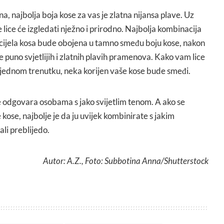
a, najbolja boja kose za vas je zlatna nijansa plave. Uz
 lice će izgledati nježno i prirodno. Najbolja kombinacija
 cijela kosa bude obojena u tamno smeđu boju kose, nakon
ite puno svjetlijih i zlatnih plavih pramenova. Kako vam lice
i jednom trenutku, neka korijen vaše kose bude smeđi.
e odgovara osobama s jako svijetlim tenom. A ako se
 kose, najbolje je da ju uvijek kombinirate s jakim
ali preblijedo.
Autor: A.Z., Foto: Subbotina Anna/Shutterstock