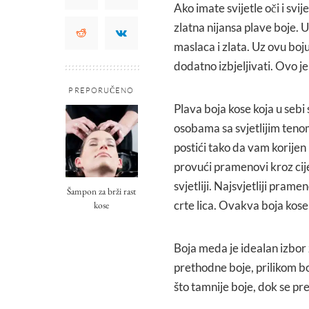
Ako imate svijetle oči i svi
zlatna nijansa plave boje. 
maslaca i zlata. Uz ovu boju
dodatno izbjeljivati. Ovo je
PREPORUČENO
Plava boja kose koja u sebi
osobama sa svjetlijim tenom
postići tako da vam korijen
provući pramenovi kroz cije
svjetliji. Najsvjetliji pramen
Šampon za brži rast
crte lica. Ovakva boja kose
kose
Boja meda je idealan izbor 
prethodne boje, prilikom bo
što tamnije boje, dok se pr