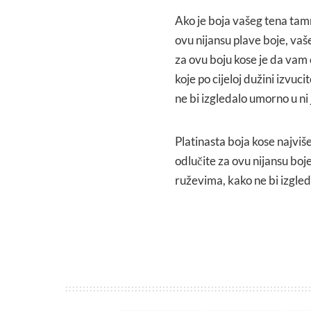
Ako je boja vašeg tena tamn
ovu nijansu plave boje, vaše
za ovu boju kose je da vam
koje po cijeloj dužini izvuc
ne bi izgledalo umorno u n
Platinasta boja kose najviš
odlučite za ovu nijansu boje
ruževima, kako ne bi izgled