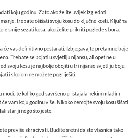
ti koju godinu. Zato ako želite uvijek izgledati
anje, trebate ošišati svoju kosu do ključne kosti. Ključna
oje smije sezati kosa, ako želite prikriti poglede s bora.
a će vas definitivno postarati. Izbjegavajte pretamne boje
tena. Trebate se bojati u svjetliju nijansu, ali opet ne u
ed svoju kosu je najbolje obojiti u tri nijanse svjetliju boju,
ati i s kojom ne možete pogriješiti.
u modi, te koliko god savršeno pristajala nekim mladim
 će vam koju godinu više. Nikako nemojte svoju kosu šišati
li stariji nego što jeste.
ete previše skraćivati. Budite sretni da ste vlasnica tako