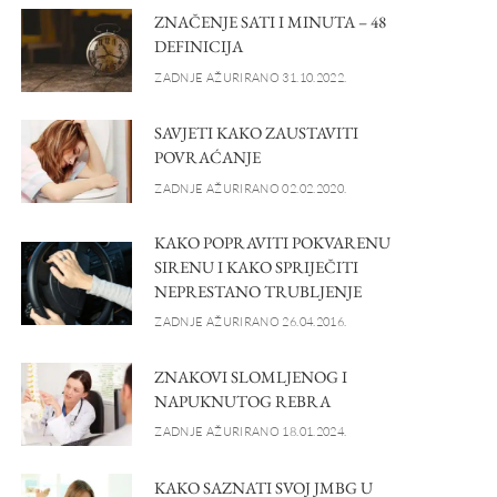
ZNAČENJE SATI I MINUTA – 48
DEFINICIJA
ZADNJE AŽURIRANO 31.10.2022.
SAVJETI KAKO ZAUSTAVITI
POVRAĆANJE
ZADNJE AŽURIRANO 02.02.2020.
KAKO POPRAVITI POKVARENU
SIRENU I KAKO SPRIJEČITI
NEPRESTANO TRUBLJENJE
ZADNJE AŽURIRANO 26.04.2016.
ZNAKOVI SLOMLJENOG I
NAPUKNUTOG REBRA
ZADNJE AŽURIRANO 18.01.2024.
KAKO SAZNATI SVOJ JMBG U