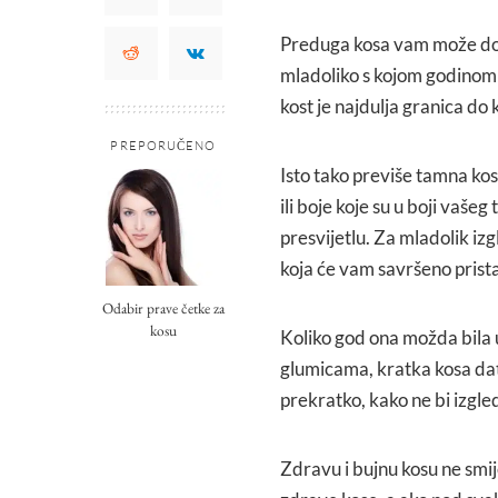
Preduga kosa vam može doda
mladoliko s kojom godinom m
kost je najdulja granica do k
PREPORUČENO
Isto tako previše tamna kos
ili boje koje su u boji vašeg 
presvijetlu. Za mladolik izgl
koja će vam savršeno pristaj
Odabir prave četke za
kosu
Koliko god ona možda bila 
glumicama, kratka kosa dat
prekratko, kako ne bi izgleda
Zdravu i bujnu kosu ne smij