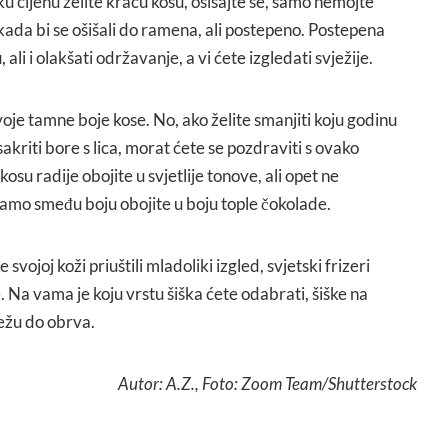
u cijenu želite kraću kosu, ošišajte se, samo nemojte
 kada bi se ošišali do ramena, ali postepeno. Postepena
, ali i olakšati održavanje, a vi ćete izgledati svježije.
je tamne boje kose. No, ako želite smanjiti koju godinu
sakriti bore s lica, morat ćete se pozdraviti s ovako
su radije obojite u svjetlije tonove, ali opet ne
 tamo smeđu boju obojite u boju tople čokolade.
e svojoj koži priuštili mladoliki izgled, svjetski frizeri
e. Na vama je koju vrstu šiška ćete odabrati, šiške na
sežu do obrva.
Autor: A.Z., Foto: Zoom Team/Shutterstock