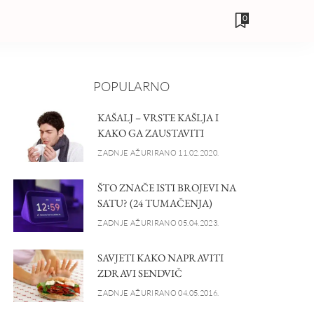
0
POPULARNO
KAŠALJ – VRSTE KAŠLJA I
KAKO GA ZAUSTAVITI
ZADNJE AŽURIRANO 11.02.2020.
ŠTO ZNAČE ISTI BROJEVI NA
SATU? (24 TUMAČENJA)
ZADNJE AŽURIRANO 05.04.2023.
SAVJETI KAKO NAPRAVITI
ZDRAVI SENDVIČ
ZADNJE AŽURIRANO 04.05.2016.