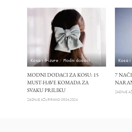
Kosa i frizure
Modni dodaci
Kosa i
MODNI DODACI ZA KOSU: 15
7 NAČ
MUST-HAVE KOMADA ZA
NARAN
SVAKU PRILIKU
ZADNJE AŽ
ZADNJE AŽURIRANO 05.04.2024.