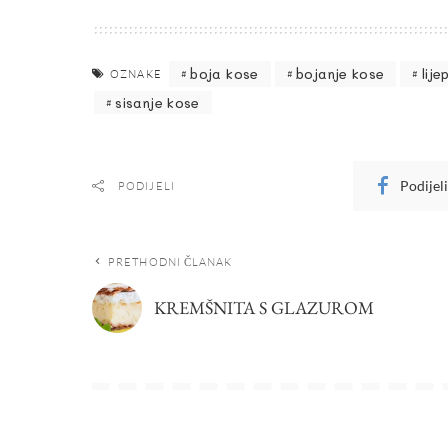
boja kose
bojanje kose
lij
OZNAKE
sisanje kose
Podijel
PODIJELI
PRETHODNI ČLANAK
KREMŠNITA S GLAZUROM