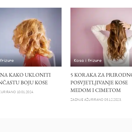
 frizure
Kosa i frizure
INA KAKO UKLONITI
5 KORAKA ZA PRIRODN
ČASTU BOJU KOSE
POSVJETLJIVANJE KOSE
MEDOM I CIMETOM
URIRANO 10.01.2024.
ZADNJE AŽURIRANO 05.12.2023.