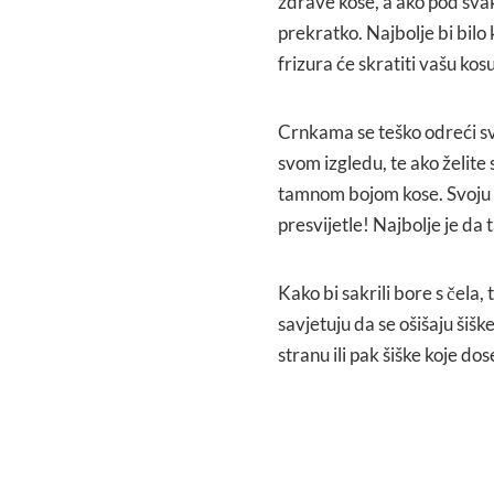
zdrave kose, a ako pod svak
prekratko. Najbolje bi bilo
frizura će skratiti vašu kosu
Crnkama se teško odreći svo
svom izgledu, te ako želite 
tamnom bojom kose. Svoju ko
presvijetle! Najbolje je da
Kako bi sakrili bore s čela, t
savjetuju da se ošišaju šišk
stranu ili pak šiške koje do