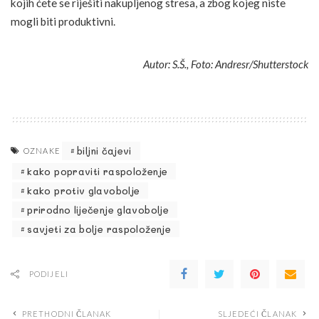
kojih ćete se riješiti nakupljenog stresa, a zbog kojeg niste
mogli biti produktivni.
Autor: S.Š., Foto: Andresr/Shutterstock
biljni čajevi
OZNAKE
kako popraviti raspoloženje
kako protiv glavobolje
prirodno liječenje glavobolje
savjeti za bolje raspoloženje
PODIJELI
PRETHODNI ČLANAK
SLJEDEĆI ČLANAK