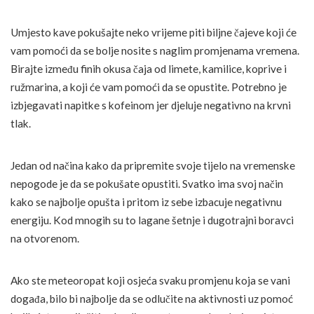
Umjesto kave pokušajte neko vrijeme piti biljne čajeve koji će
vam pomoći da se bolje nosite s naglim promjenama vremena.
Birajte između finih okusa čaja od limete, kamilice, koprive i
ružmarina, a koji će vam pomoći da se opustite. Potrebno je
izbjegavati napitke s kofeinom jer djeluje negativno na krvni
tlak.
Jedan od načina kako da pripremite svoje tijelo na vremenske
nepogode je da se pokušate opustiti. Svatko ima svoj način
kako se najbolje opušta i pritom iz sebe izbacuje negativnu
energiju. Kod mnogih su to lagane šetnje i dugotrajni boravci
na otvorenom.
Ako ste meteoropat koji osjeća svaku promjenu koja se vani
događa, bilo bi najbolje da se odlučite na aktivnosti uz pomoć