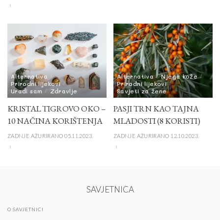
Alternativa
Alternativa
Njega kože
Prirodni lijekovi
Prirodni lijekovi
Uradi sam
Zdravlje
Savjeti za žene
KRISTAL TIGROVO OKO –
PASJI TRN KAO TAJNA
10 NAČINA KORIŠTENJA
MLADOSTI (8 KORISTI)
ZADNJE AŽURIRANO 05.11.2023.
ZADNJE AŽURIRANO 12.10.2023.
SAVJETNICA
O SAVJETNICI