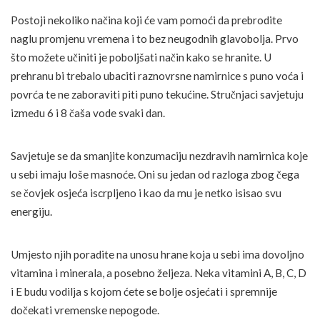
Postoji nekoliko načina koji će vam pomoći da prebrodite
naglu promjenu vremena i to bez neugodnih glavobolja. Prvo
što možete učiniti je poboljšati način kako se hranite. U
prehranu bi trebalo ubaciti raznovrsne namirnice s puno voća i
povrća te ne zaboraviti piti puno tekućine. Stručnjaci savjetuju
između 6 i 8 čaša vode svaki dan.
Savjetuje se da smanjite konzumaciju nezdravih namirnica koje
u sebi imaju loše masnoće. Oni su jedan od razloga zbog čega
se čovjek osjeća iscrpljeno i kao da mu je netko isisao svu
energiju.
Umjesto njih poradite na unosu hrane koja u sebi ima dovoljno
vitamina i minerala, a posebno željeza. Neka vitamini A, B, C, D
i E budu vodilja s kojom ćete se bolje osjećati i spremnije
dočekati vremenske nepogode.