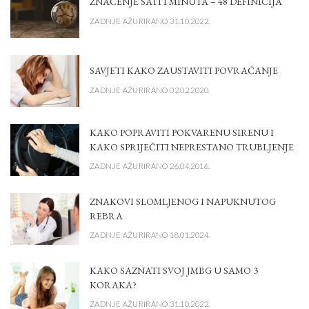
ZNAČENJE SATI I MINUTA – 48 DEFINICIJA
ZADNJE AŽURIRANO 31.10.2022.
SAVJETI KAKO ZAUSTAVITI POVRAĆANJE
ZADNJE AŽURIRANO 02.02.2020.
KAKO POPRAVITI POKVARENU SIRENU I
KAKO SPRIJEČITI NEPRESTANO TRUBLJENJE
ZADNJE AŽURIRANO 26.04.2016.
ZNAKOVI SLOMLJENOG I NAPUKNUTOG
REBRA
ZADNJE AŽURIRANO 18.01.2024.
KAKO SAZNATI SVOJ JMBG U SAMO 3
KORAKA?
ZADNJE AŽURIRANO 31.10.2022.