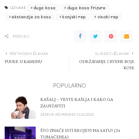
duga kosa
duga kosa frizure
OZNAKE
ekstenzije za kosu
konjski rep
visoki rep
PODIJELI
PRETHODNI ČLANAK
SLJEDEĆI ČLANAK
PUDER U KAMENU
ODRŽAVANJE CRVENE BOJE
KOSE
POPULARNO
KAŠALJ – VRSTE KAŠLJA I KAKO GA
ZAUSTAVITI
ZADNJE AŽURIRANO 11.02.2020.
ŠTO ZNAČE ISTI BROJEVI NA SATU? (24
TUMAČENJA)