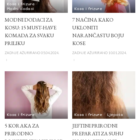
Kosa i frizure
Modni dodaci
Kosa i frizure
MODNI DODACI ZA
7 NAČINA KAKO
KOSU: 15 MUST-HAVE
UKLONITI
KOMADA ZA SVAKU
NARANČASTU BOJU
PRILIKU
KOSE
ZADNJE AŽURIRANO 05.04.2024.
ZADNJE AŽURIRANO 10.01.2024.
Kosa i frizure
Kosa i frizure
Ljepota
5 KORAKA ZA
JEFTINI PRIRODNI
PRIRODNO
PREPARATI ZA SUHU