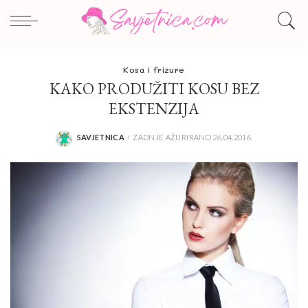
Kosa i frizure
KAKO PRODUŽITI KOSU BEZ
EKSTENZIJA
SAVJETNICA
ZADNJE AŽURIRANO 26.04.2016.
POSTED
BY