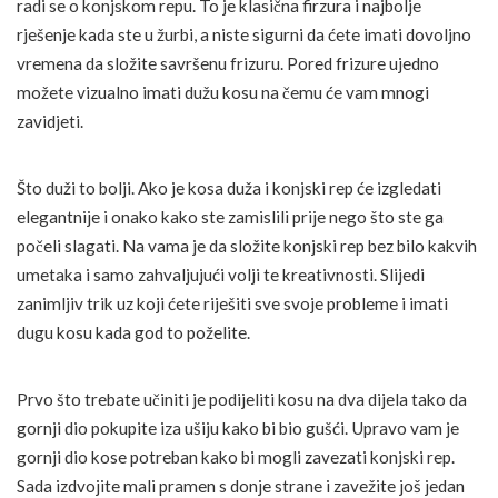
radi se o konjskom repu. To je klasična firzura i najbolje
rješenje kada ste u žurbi, a niste sigurni da ćete imati dovoljno
vremena da složite savršenu frizuru. Pored frizure ujedno
možete vizualno imati dužu kosu na čemu će vam mnogi
zavidjeti.
Što duži to bolji. Ako je kosa duža i konjski rep će izgledati
elegantnije i onako kako ste zamislili prije nego što ste ga
počeli slagati. Na vama je da složite konjski rep bez bilo kakvih
umetaka i samo zahvaljujući volji te kreativnosti. Slijedi
zanimljiv trik uz koji ćete riješiti sve svoje probleme i imati
dugu kosu kada god to poželite.
Prvo što trebate učiniti je podijeliti kosu na dva dijela tako da
gornji dio pokupite iza ušiju kako bi bio gušći. Upravo vam je
gornji dio kose potreban kako bi mogli zavezati konjski rep.
Sada izdvojite mali pramen s donje strane i zavežite još jedan