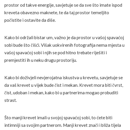
prostor od takve energije, savjetuje se da sve što imate ispod
kreveta obavezno maknete, te da taj prostor temeljito
počistite i ostavite da diše.
Kako bi održali bistar um, važno je da prostor u vašoj spavaćoj
sobi bude što čišći. Višak uokvirenih fotografija nema mjesta u
vašoj spavaćoj sobi i njih se pod hitno trebate riješiti i
premjestiti ih u neku drugu prostoriju.
Kako bi doživjeli nevjerojatna iskustva u krevetu, savjetuje se
da vaš krevet u vijek bude čist i mekan. Krevet mora biti čvrst,
čist, udoban i mekan, kako bi u partnerima mogao probuditi
strast.
Što manji krevet imali u svojoj spavaćoj sobi, to ćete biti
intimniji sa svojim partnerom. Manji krevet znači i bliža tijela