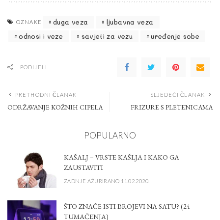
duga veza
ljubavna veza
OZNAKE
odnosi i veze
savjeti za vezu
uređenje sobe
PODIJELI
PRETHODNI ČLANAK
SLJEDEĆI ČLANAK
ODRŽAVANJE KOŽNIH CIPELA
FRIZURE S PLETENICAMA
POPULARNO
KAŠALJ – VRSTE KAŠLJA I KAKO GA
ZAUSTAVITI
ZADNJE AŽURIRANO 11.02.2020.
ŠTO ZNAČE ISTI BROJEVI NA SATU? (24
TUMAČENJA)