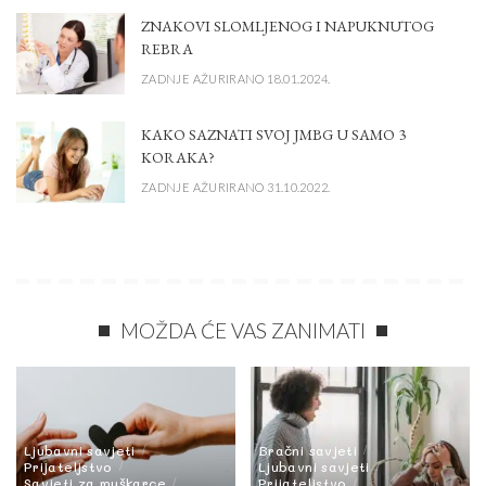
ZNAKOVI SLOMLJENOG I NAPUKNUTOG
REBRA
ZADNJE AŽURIRANO 18.01.2024.
KAKO SAZNATI SVOJ JMBG U SAMO 3
KORAKA?
ZADNJE AŽURIRANO 31.10.2022.
MOŽDA ĆE VAS ZANIMATI
Ljubavni savjeti
Bračni savjeti
Prijateljstvo
Ljubavni savjeti
Savjeti za muškarce
Prijateljstvo