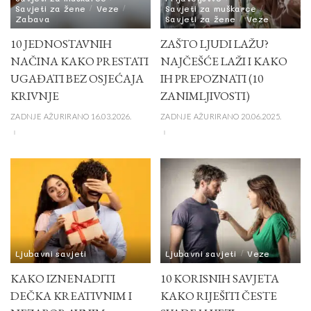
Savjeti za žene
Veze
Savjeti za muškarce
Zabava
Savjeti za žene
Veze
10 JEDNOSTAVNIH
ZAŠTO LJUDI LAŽU?
NAČINA KAKO PRESTATI
NAJČEŠĆE LAŽI I KAKO
UGAĐATI BEZ OSJEĆAJA
IH PREPOZNATI (10
KRIVNJE
ZANIMLJIVOSTI)
ZADNJE AŽURIRANO 16.03.2026.
ZADNJE AŽURIRANO 20.06.2025.
Ljubavni savjeti
Ljubavni savjeti
Veze
KAKO IZNENADITI
10 KORISNIH SAVJETA
DEČKA KREATIVNIM I
KAKO RIJEŠITI ČESTE