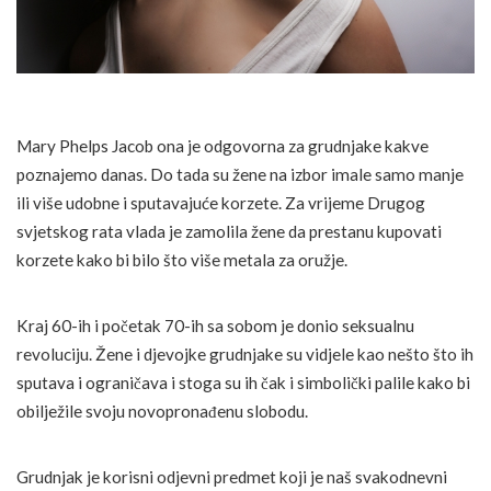
Mary Phelps Jacob ona je odgovorna za grudnjake kakve
poznajemo danas. Do tada su žene na izbor imale samo manje
ili više udobne i sputavajuće korzete. Za vrijeme Drugog
svjetskog rata vlada je zamolila žene da prestanu kupovati
korzete kako bi bilo što više metala za oružje.
Kraj 60-ih i početak 70-ih sa sobom je donio seksualnu
revoluciju. Žene i djevojke grudnjake su vidjele kao nešto što ih
sputava i ograničava i stoga su ih čak i simbolički palile kako bi
obilježile svoju novopronađenu slobodu.
Grudnjak je korisni odjevni predmet koji je naš svakodnevni