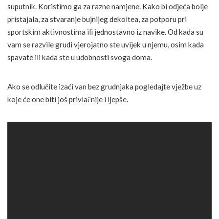
suputnik. Koristimo ga za razne namjene. Kako bi odjeća bolje
pristajala, za stvaranje bujnijeg dekoltea, za potporu pri
sportskim aktivnostima ili jednostavno iz navike. Od kada su
vam se razvile grudi vjerojatno ste uvijek u njemu, osim kada
spavate ili kada ste u udobnosti svoga doma.
Ako se odlučite izaći van bez grudnjaka pogledajte vježbe uz
koje će one biti još privlačnije i ljepše.