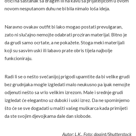
otići na sastanak sa dragim ili na kavu sa prijateljicom u ovom
novom nesputanom duhu ne bi bila nimalo loša ideja.
Naravno ovakav outfit bi lako mogao postati prevulgaran,
zato ni slučajno nemojte odabrati proziran materijal. Bitno je
da grudi samo ocrtate, a ne pokažete. Stoga meki materijali
koji su sasvim uski ili labavo prate obris tijela najbolje
funkcioniraju.
Radi li se o nešto svečanijoj prigodi upamtite da bi velike grudi
bez grudnjaka mogle izgledati malo neukusno pa ipak nemojte
odjenuti nešto sa vrlo velikim izrezom. Male i srednje grudi
izgledat će elegantno uz duboki i uski izrez. Da ne spominjemo
što će se sve događati u mašti vašeg muškarca kada primijeti
da ste svojim djevojkama dale dan slobode.
Autor: L.K., Foto: dpaint/Shutterstock