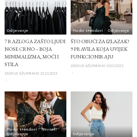
Odijevanje
Modni trendovi
Odijevanje
7 RAZLOGA ZAŠTO LJUDI
ŠTO OBUĆI ZA IZLAZAK?
NOSE CRNO – BOJA
9 PRAVILA KOJA UVIJEK
MINIMALIZMA, MOĆI I
FUNKCIONIRAJU
STILA
ZADNJE AŽURIRANO 10.02.2025.
ZADNJE AŽURIRANO 20.10.2025.
Modni trendovi
Novosti
Odijevanje
Odijevanje