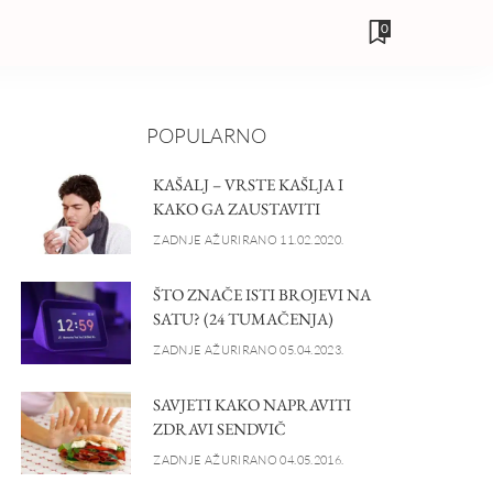
0
POPULARNO
KAŠALJ – VRSTE KAŠLJA I
KAKO GA ZAUSTAVITI
ZADNJE AŽURIRANO 11.02.2020.
ŠTO ZNAČE ISTI BROJEVI NA
SATU? (24 TUMAČENJA)
ZADNJE AŽURIRANO 05.04.2023.
SAVJETI KAKO NAPRAVITI
ZDRAVI SENDVIČ
ZADNJE AŽURIRANO 04.05.2016.