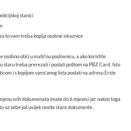
licijskoj stanici
om
za to vam treba kopija osobne iskaznice
e osobno otići u matičnu poslovnicu, a ako koristite
 staru treba prerezati i poslati poštom na PBZ Card. Isto
rticom i s kopijom vjenčanog lista poslati na adresu Erste
mjenu svih dokumenata imate do 6 mjeseci jer nakon toga
što uz sebe još uvijek nosite stare dokumente.