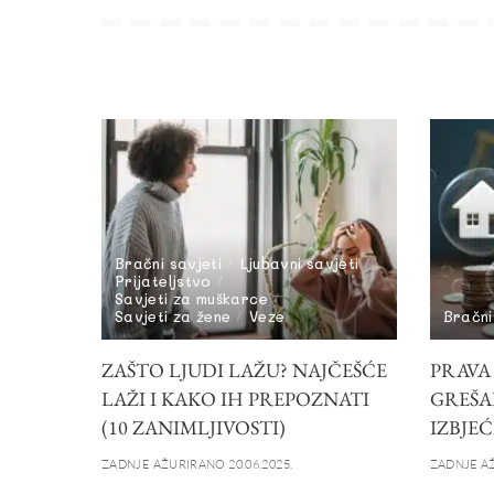
Bračni savjeti
Ljubavni savjeti
Prijateljstvo
Savjeti za muškarce
Savjeti za žene
Veze
Bračni
ZAŠTO LJUDI LAŽU? NAJČEŠĆE
PRAVA
LAŽI I KAKO IH PREPOZNATI
GREŠA
(10 ZANIMLJIVOSTI)
IZBJEĆ
ZADNJE AŽURIRANO 20.06.2025.
ZADNJE AŽ