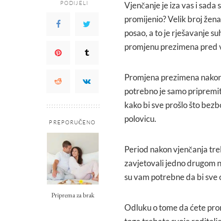
PODIJELI
Vjenčanje je iza vas i sada
promijenio? Velik broj žena 
posao, a to je rješavanje su
promjenu prezimena pred v
Promjena prezimena nakon v
potrebno je samo pripremit
kako bi sve prošlo što bezb
polovicu.
PREPORUČENO
Period nakon vjenčanja treb
zavjetovali jedno drugom na
su vam potrebne da bi sve 
Priprema za brak
Odluku o tome da ćete promi