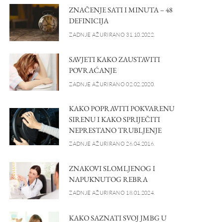
ZNAČENJE SATI I MINUTA – 48
DEFINICIJA
ZADNJE AŽURIRANO 31.10.2022.
SAVJETI KAKO ZAUSTAVITI
POVRAĆANJE
ZADNJE AŽURIRANO 02.02.2020.
KAKO POPRAVITI POKVARENU
SIRENU I KAKO SPRIJEČITI
NEPRESTANO TRUBLJENJE
ZADNJE AŽURIRANO 26.04.2016.
ZNAKOVI SLOMLJENOG I
NAPUKNUTOG REBRA
ZADNJE AŽURIRANO 18.01.2024.
KAKO SAZNATI SVOJ JMBG U