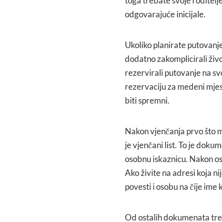
toga trebate svoje roditelje 
odgovarajuće inicijale.
Ukoliko planirate putovanj
dodatno zakomplicirali život
rezervirali putovanje na s
rezervaciju za medeni mjes
biti spremni.
Nakon vjenčanja prvo što m
je vjenčani list. To je doku
osobnu iskaznicu. Nakon oso
Ako živite na adresi koja ni
povesti i osobu na čije ime ku
Od ostalih dokumenata treb