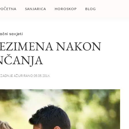
POČETNA
SANJARICA
HOROSKOP
BLOG
ačni savjeti
REZIMENA NAKON
NČANJA
ZADNJE AŽURIRANO 05.05.2016.