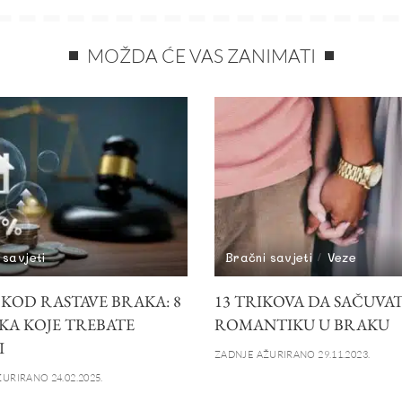
MOŽDA ĆE VAS ZANIMATI
 savjeti
Bračni savjeti
Veze
 KOD RASTAVE BRAKA: 8
13 TRIKOVA DA SAČUVA
KA KOJE TREBATE
ROMANTIKU U BRAKU
I
ZADNJE AŽURIRANO 29.11.2023.
URIRANO 24.02.2025.