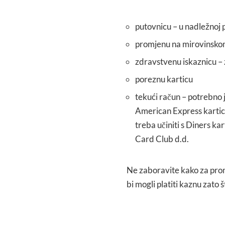
putovnicu – u nadležnoj po
promjenu na mirovinsk
zdravstvenu iskaznicu – 
poreznu karticu
tekući račun – potrebno j
American Express karticu
treba učiniti s Diners ka
Card Club d.d.
Ne zaboravite kako za pro
bi mogli platiti kaznu zato 