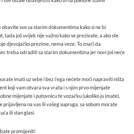
i sve ostale obavijestiti kako bi na poklone stavili
e obavite sve sa starim dokumentima kako si ne bi
, tada još uvijek nije važno kako se prezivate, a ako ste
voje djevojačko prezime, nema veze. To znači da
ec treba odraditi sa starim dokumentima jer novi još neće
orate imati uz sebe i bez čega nećete moći napraviti ništa
ment koji vam otvara sva vrata i s njim prvo mijenjate
bne mijenjate i putovnicu te vozačku (ukoliko ju imate).
je prijavljena na vas ili vašeg supruga, sa sobom morate
ća ili stan glasi.
ate promijeniti: