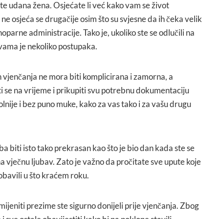
 ste udana žena. Osjećate li već kako vam se život
ne osjeća se drugačije osim što su svjesne da ih čeka velik
hoparne administracije. Tako je, ukoliko ste se odlučili na
ama je nekoliko postupaka.
jenčanja ne mora biti komplicirana i zamorna, a
i se na vrijeme i prikupiti svu potrebnu dokumentaciju
olnije i bez puno muke, kako za vas tako i za vašu drugu
a biti isto tako prekrasan kao što je bio dan kada ste se
 vječnu ljubav. Zato je važno da pročitate sve upute koje
obavili u što kraćem roku.
jeniti prezime ste sigurno donijeli prije vjenčanja. Zbog