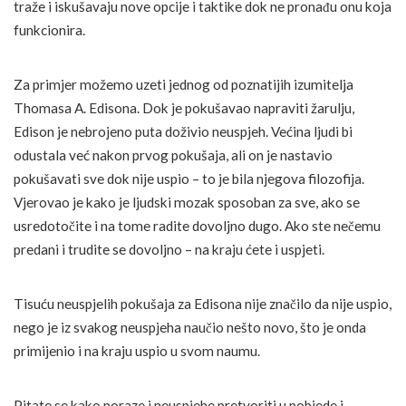
traže i iskušavaju nove opcije i taktike dok ne pronađu onu koja
funkcionira.
Za primjer možemo uzeti jednog od poznatijih izumitelja
Thomasa A. Edisona. Dok je pokušavao napraviti žarulju,
Edison je nebrojeno puta doživio neuspjeh. Većina ljudi bi
odustala već nakon prvog pokušaja, ali on je nastavio
pokušavati sve dok nije uspio – to je bila njegova filozofija.
Vjerovao je kako je ljudski mozak sposoban za sve, ako se
usredotočite i na tome radite dovoljno dugo. Ako ste nečemu
predani i trudite se dovoljno – na kraju ćete i uspjeti.
Tisuću neuspjelih pokušaja za Edisona nije značilo da nije uspio,
nego je iz svakog neuspjeha naučio nešto novo, što je onda
primijenio i na kraju uspio u svom naumu.
Pitate se kako poraze i neuspjehe pretvoriti u pobjede i