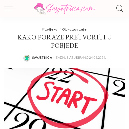
Karijera
Obrazovanje
KAKO PORAZE PRETVORITI U
POBJEDE
SAVJETNICA
ZADNJE AŽURIRANO 24.04.2024.
POSTED
BY