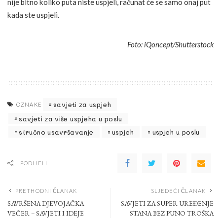
nije bitno koliko puta niste uspjeli, računat će se samo onaj put
kada ste uspjeli.
Foto: iQoncept/Shutterstock
savjeti za uspjeh
OZNAKE
savjeti za više uspjeha u poslu
stručno usavršavanje
uspjeh
uspjeh u poslu
PODIJELI
PRETHODNI ČLANAK
SLJEDEĆI ČLANAK
SAVRŠENA DJEVOJAČKA
SAVJETI ZA SUPER UREĐENJE
VEČER – SAVJETI I IDEJE
STANA BEZ PUNO TROŠKA