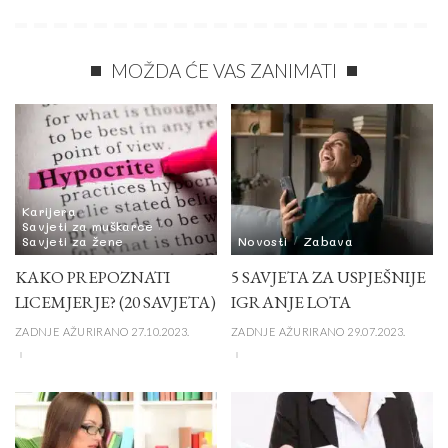
MOŽDA ĆE VAS ZANIMATI
Karijera
Savjeti za muškarce
Savjeti za žene
Novosti
Zabava
KAKO PREPOZNATI
5 SAVJETA ZA USPJEŠNIJE
LICEMJERJE? (20 SAVJETA)
IGRANJE LOTA
ZADNJE AŽURIRANO 27.10.2023.
ZADNJE AŽURIRANO 29.07.2023.