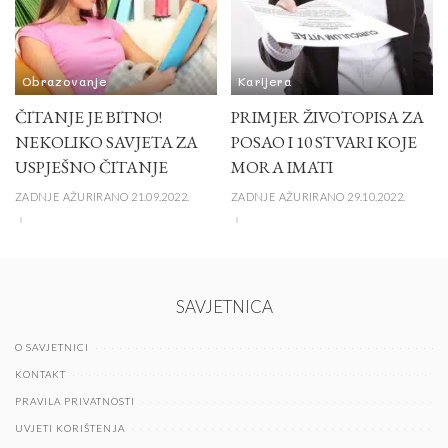
Obrazovanje
Karijera
ČITANJE JE BITNO!
PRIMJER ŽIVOTOPISA ZA
NEKOLIKO SAVJETA ZA
POSAO I 10 STVARI KOJE
USPJEŠNO ČITANJE
MORA IMATI
ZADNJE AŽURIRANO 21.09.2022.
ZADNJE AŽURIRANO 29.10.2022.
SAVJETNICA
O SAVJETNICI
KONTAKT
PRAVILA PRIVATNOSTI
UVJETI KORIŠTENJA