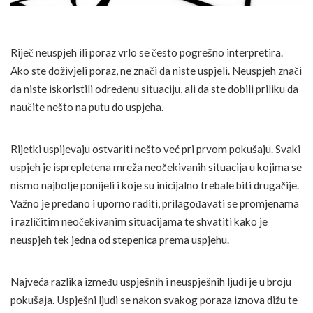
Riječ neuspjeh ili poraz vrlo se često pogrešno interpretira.
Ako ste doživjeli poraz, ne znači da niste uspjeli. Neuspjeh znači
da niste iskoristili određenu situaciju, ali da ste dobili priliku da
naučite nešto na putu do uspjeha.
Rijetki uspijevaju ostvariti nešto već pri prvom pokušaju. Svaki
uspjeh je isprepletena mreža neočekivanih situacija u kojima se
nismo najbolje ponijeli i koje su inicijalno trebale biti drugačije.
Važno je predano i uporno raditi, prilagođavati se promjenama
i različitim neočekivanim situacijama te shvatiti kako je
neuspjeh tek jedna od stepenica prema uspjehu.
Najveća razlika između uspješnih i neuspješnih ljudi je u broju
pokušaja. Uspješni ljudi se nakon svakog poraza iznova dižu te