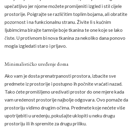
upečatljivo jer njome možete promijeniti izgled i stil cijele
prostorije. Poigrajte se različitim toplim bojama, ali obratite
pozornost i na funkcionalnu stranu. Živite li s kućnim
ljubimcima birajte tamnije boje tkanina te one koje se lako
čiste. U protivnom bi nova tkanina za nekoliko dana ponovo
mogla izgledati staro i prljavo.
Minimalističko uređenje doma
Ako vam je dosta prenatrpanosti prostora, izbacite sve
predmete iz prostorije i postupno ih počnite vraćati nazad.
Tako ćete promišljeno uređivati prostor do one mjere kada
vam uređenost prostorije najbolje odgovara. Ovo pomaže da
prostoriju vidimo drugim očima. Predmete koje nećete više
upotrijebiti u uređenju, pokušajte uklopiti u neku drugu
prostoriju ili ih spremite za drugu priliku.