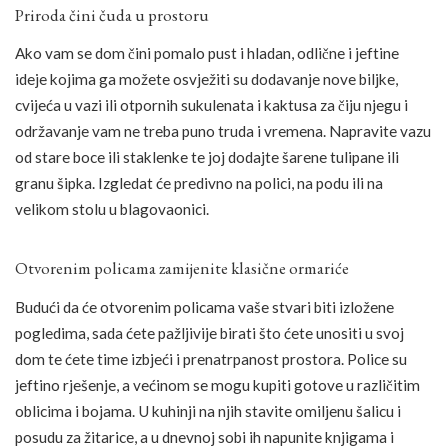
Priroda čini čuda u prostoru
Ako vam se dom čini pomalo pust i hladan, odlične i jeftine
ideje kojima ga možete osvježiti su dodavanje nove biljke,
cvijeća u vazi ili otpornih sukulenata i kaktusa za čiju njegu i
održavanje vam ne treba puno truda i vremena. Napravite vazu
od stare boce ili staklenke te joj dodajte šarene tulipane ili
granu šipka. Izgledat će predivno na polici, na podu ili na
velikom stolu u blagovaonici.
Otvorenim policama zamijenite klasične ormariće
Budući da će otvorenim policama vaše stvari biti izložene
pogledima, sada ćete pažljivije birati što ćete unositi u svoj
dom te ćete time izbjeći i prenatrpanost prostora. Police su
jeftino rješenje, a većinom se mogu kupiti gotove u različitim
oblicima i bojama. U kuhinji na njih stavite omiljenu šalicu i
posudu za žitarice, a u dnevnoj sobi ih napunite knjigama i