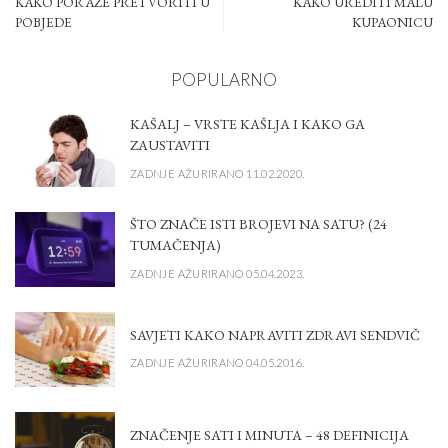
KAKO PORAZE PRETVORITI U
KAKO UREDITI MALU
POBJEDE
KUPAONICU
POPULARNO
KAŠALJ – VRSTE KAŠLJA I KAKO GA
ZAUSTAVITI
ZADNJE AŽURIRANO 11.02.2020.
ŠTO ZNAČE ISTI BROJEVI NA SATU? (24
TUMAČENJA)
ZADNJE AŽURIRANO 05.04.2023.
SAVJETI KAKO NAPRAVITI ZDRAVI SENDVIČ
ZADNJE AŽURIRANO 04.05.2016.
ZNAČENJE SATI I MINUTA – 48 DEFINICIJA