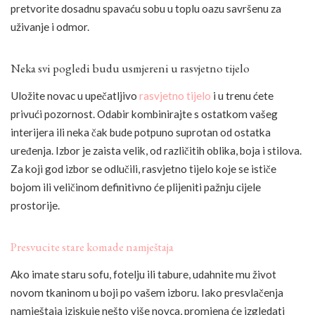
pretvorite dosadnu spavaću sobu u toplu oazu savršenu za
uživanje i odmor.
Neka svi pogledi budu usmjereni u rasvjetno tijelo
Uložite novac u upečatljivo
rasvjetno tijelo
i u trenu ćete
privući pozornost. Odabir kombinirajte s ostatkom vašeg
interijera ili neka čak bude potpuno suprotan od ostatka
uređenja. Izbor je zaista velik, od različitih oblika, boja i stilova.
Za koji god izbor se odlučili, rasvjetno tijelo koje se ističe
bojom ili veličinom definitivno će plijeniti pažnju cijele
prostorije.
Presvucite stare komade namještaja
Ako imate staru sofu, fotelju ili tabure, udahnite mu život
novom tkaninom u boji po vašem izboru. Iako presvlačenja
namještaja iziskuje nešto više novca, promjena će izgledati