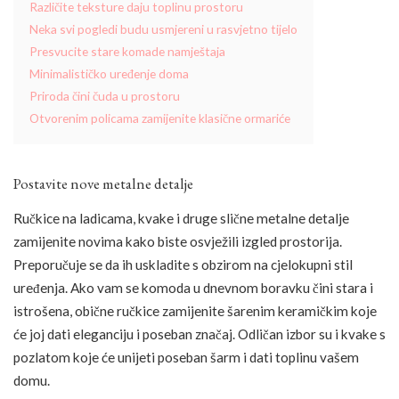
Različite teksture daju toplinu prostoru
Neka svi pogledi budu usmjereni u rasvjetno tijelo
Presvucite stare komade namještaja
Minimalističko uređenje doma
Priroda čini čuda u prostoru
Otvorenim policama zamijenite klasične ormariće
Postavite nove metalne detalje
Ručkice na ladicama, kvake i druge slične metalne detalje
zamijenite novima kako biste osvježili izgled prostorija.
Preporučuje se da ih uskladite s obzirom na cjelokupni stil
uređenja. Ako vam se komoda u dnevnom boravku čini stara i
istrošena, obične ručkice zamijenite šarenim keramičkim koje
će joj dati eleganciju i poseban značaj. Odličan izbor su i kvake s
pozlatom koje će unijeti poseban šarm i dati toplinu vašem
domu.