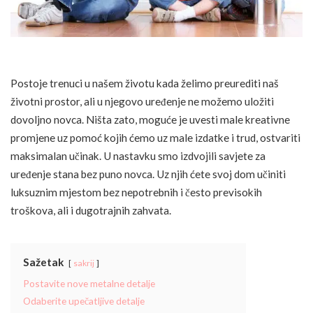
Postoje trenuci u našem životu kada želimo preurediti naš
životni prostor, ali u njegovo uređenje ne možemo uložiti
dovoljno novca. Ništa zato, moguće je uvesti male kreativne
promjene uz pomoć kojih ćemo uz male izdatke i trud, ostvariti
maksimalan učinak. U nastavku smo izdvojili savjete za
uređenje stana bez puno novca. Uz njih ćete svoj dom učiniti
luksuznim mjestom bez nepotrebnih i često previsokih
troškova, ali i dugotrajnih zahvata.
Sažetak
sakrij
Postavite nove metalne detalje
Odaberite upečatljive detalje