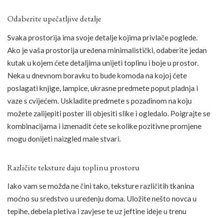
Odaberite upečatljive detalje
Svaka prostorija ima svoje detalje kojima privlače poglede.
Ako je vaša prostorija uređena minimalistički, odaberite jedan
kutak u kojem ćete detaljima unijeti toplinu i boje u prostor.
Neka u dnevnom boravku to bude komoda na kojoj ćete
poslagati knjige, lampice, ukrasne predmete poput pladnja i
vaze s cvijećem. Uskladite predmete s pozadinom na koju
možete zalijepiti poster ili objesiti slike i ogledalo. Poigrajte se
kombinacijama i iznenadit ćete se kolike pozitivne promjene
mogu donijeti naizgled male stvari.
Različite teksture daju toplinu prostoru
Iako vam se možda ne čini tako, teksture različitih tkanina
moćno su sredstvo u uređenju doma. Uložite nešto novca u
tepihe, debela pletiva i zavjese te uz jeftine ideje u trenu