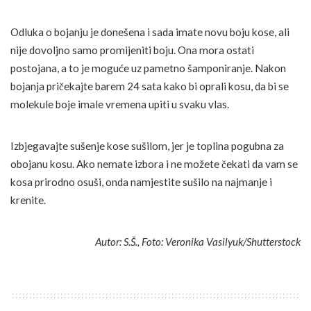
Odluka o bojanju je donešena i sada imate novu boju kose, ali
nije dovoljno samo promijeniti boju. Ona mora ostati
postojana, a to je moguće uz pametno šamponiranje. Nakon
bojanja pričekajte barem 24 sata kako bi oprali kosu, da bi se
molekule boje imale vremena upiti u svaku vlas.
Izbjegavajte sušenje kose sušilom, jer je toplina pogubna za
obojanu kosu. Ako nemate izbora i ne možete čekati da vam se
kosa prirodno osuši, onda namjestite sušilo na najmanje i
krenite.
Autor: S.Š., Foto: Veronika Vasilyuk/Shutterstock