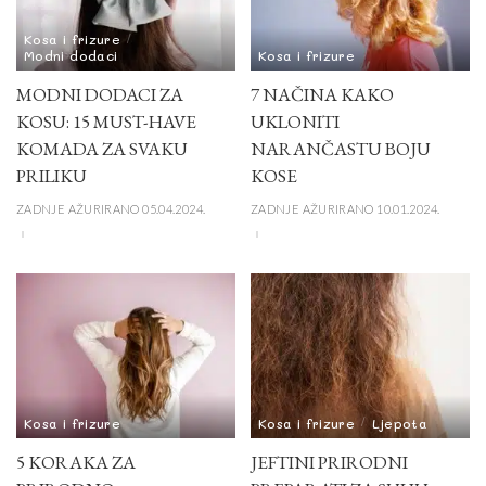
Kosa i frizure
Modni dodaci
Kosa i frizure
MODNI DODACI ZA
7 NAČINA KAKO
KOSU: 15 MUST-HAVE
UKLONITI
KOMADA ZA SVAKU
NARANČASTU BOJU
PRILIKU
KOSE
ZADNJE AŽURIRANO 05.04.2024.
ZADNJE AŽURIRANO 10.01.2024.
Kosa i frizure
Kosa i frizure
Ljepota
5 KORAKA ZA
JEFTINI PRIRODNI