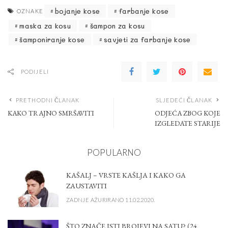
bojanje kose
farbanje kose
OZNAKE
maska za kosu
šampon za kosu
šamponiranje kose
savjeti za farbanje kose
PODIJELI
PRETHODNI ČLANAK
SLJEDEĆI ČLANAK
KAKO TRAJNO SMRŠAVITI
ODJEĆA ZBOG KOJE
IZGLEDATE STARIJE
POPULARNO
KAŠALJ – VRSTE KAŠLJA I KAKO GA
ZAUSTAVITI
ZADNJE AŽURIRANO 11.02.2020.
ŠTO ZNAČE ISTI BROJEVI NA SATU? (24