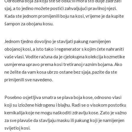
Određena boja za koju ste se odlučili mora što dulje zadržati
sjaj, a to jedino možete postići zahvaljujući pravilnoj njezi.
Kada ste jednom promijenili boju na kosi, vrijeme je da kupite
šampon za obojanu kosu.
Jednom tjedno dovoljno je stavljati pakung namijenjen
obojanoj kosi, a isto tako i regenerator s kojim ćete nahraniti
vaše vlasi. Vodite računa da je cjelokupna kolekcija kozmetike
usmjerena upravo prema kosi tretiranoj raznim bojama. Ako
ne želite da vam kosa ubrzo ostane bez sjaja, pazite da ste
primijenili sve navedeno.
Posebno osjetljiva smatra se plava boja kose, odnosno vlasi
koji su izložene hidrogenu i blajhu. Radi se o visokom postotku
kemikalija koje ne mogu naškoditi zdravlju kose. Zato je važno
za sve plavuše da stavljaju masku ili pakung koji je namijenjen
svijetloj kosi.