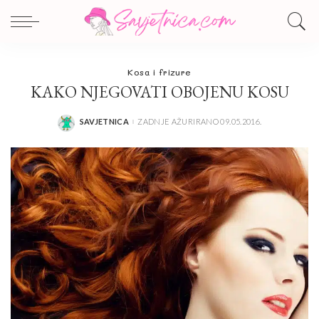
Kosa i frizure
KAKO NJEGOVATI OBOJENU KOSU
SAVJETNICA
ZADNJE AŽURIRANO 09.05.2016.
POSTED
BY