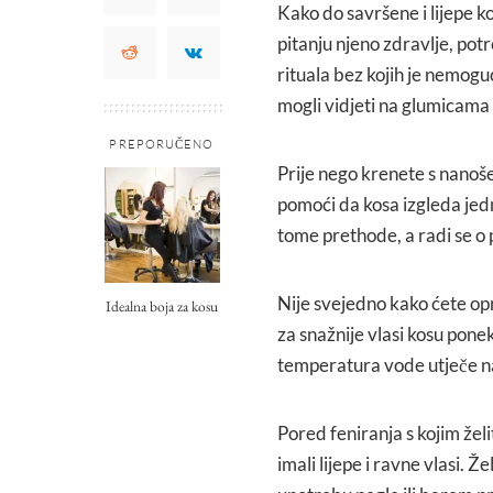
Kako do savršene i lijepe k
pitanju njeno zdravlje, potr
rituala bez kojih je nemoguć
mogli vidjeti na glumicama
PREPORUČENO
Prije nego krenete s nanoše
pomoći da kosa izgleda jedn
tome prethode, a radi se o 
Nije svejedno kako ćete opra
Idealna boja za kosu
za snažnije vlasi kosu pon
temperatura vode utječe na 
Pored feniranja s kojim želit
imali lijepe i ravne vlasi. Ž