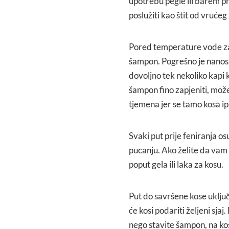
upotrebu pegle ili barem pr
poslužiti kao štit od vrućeg
Pored temperature vode za 
šampon. Pogrešno je nanosit
dovoljno tek nekoliko kapi k
šampon fino zapjeniti, može
tjemena jer se tamo kosa ip
Svaki put prije feniranja osu
pucanju. Ako želite da vam
poput gela ili laka za kosu.
Put do savršene kose uklju
će kosi podariti željeni sjaj
nego stavite šampon, na kosu