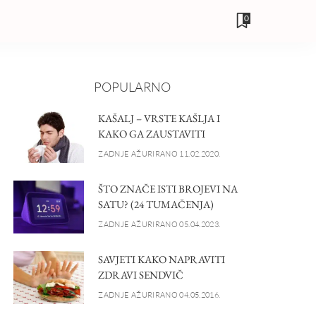
0
POPULARNO
KAŠALJ – VRSTE KAŠLJA I
KAKO GA ZAUSTAVITI
ZADNJE AŽURIRANO 11.02.2020.
ŠTO ZNAČE ISTI BROJEVI NA
SATU? (24 TUMAČENJA)
ZADNJE AŽURIRANO 05.04.2023.
SAVJETI KAKO NAPRAVITI
ZDRAVI SENDVIČ
ZADNJE AŽURIRANO 04.05.2016.