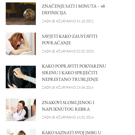
ZNAČENJE SATI I MINUTA – 48
DEFINICIJA
ZADNJE AŽURIRANO 31.10.2022.
SAVJETI KAKO ZAUSTAVITI
POVRAĆANJE
ZADNJE AŽURIRANO 02.02.2020.
KAKO POPRAVITI POKVARENU
SIRENU I KAKO SPRIJEČITI
NEPRESTANO TRUBLJENJE
ZADNJE AŽURIRANO 26.04.2016.
ZNAKOVI SLOMLJENOG I
NAPUKNUTOG REBRA
ZADNJE AŽURIRANO 18.01.2024.
KAKO SAZNATI SVOJ JMBG U