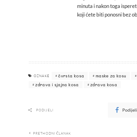
minuta i nakon toga ispere
koji ćete biti ponosni bez ob
čvrsta kosa
maske za kosu
OZNAKE
zdrava i sjajna kosa
zdrava kosa
Podijel
PODIJELI
PRETHODNI ČLANAK