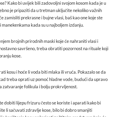
ose? Kako bi uvijek bili zadovoljni svojom kosom kada je u
ebno je pripaziti da u tretman uključite nekoliko važnih
e zamisliti prekrasne i bujne vlasi, baš kao one koje ste
 i manekenkama kada su u najboljem izdanju.
njem brojnih prirodnih maski koje će nahraniti vlasi i
ostavno savršeno, treba obratiti pozornost na rituale koji
pranju kose.
ti kosu i hoće li voda biti mlaka ili vruća. Pokazalo se da
ekad treba oprati uz pomoć hladne vode, budući da upravo
zatvaranje folikula i bolju prokrvljenost.
e dobiti lijepu frizuru često se koriste i aparati kako bi
elite li sačuvati zdravlje kose, bilo bi dobro smanjiti