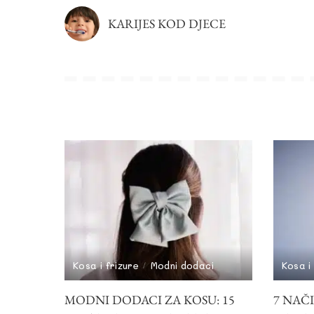
KARIJES KOD DJECE
Kosa i frizure
Modni dodaci
Kosa i
MODNI DODACI ZA KOSU: 15
7 NAČ