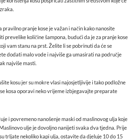
ije korištenja kosu pošpricati zaštitnim sredstvom koje će
 zraka.
pravilno pranje kose je važan i način kako nanosite
i prevelike količine šampona, budući da je za pranje kose
oji vam stanu na prst. Želite li se pobrinuti da će se
te dodati malo vode i najviše ga umasirati na područje
ak najviše masti.
šite kosu jer su mokre vlasi najosjetljivije i tako podložne
 se kosa oporavi neko vrijeme izbjegavajte preparate
čuje i povremeno nanošenje maski od maslinovog ulja koje
. Maslinovo ulje je dovoljno nanijeti svaka dva tjedna. Prije
 trljate nekoliko kapi ulja, ostavite da djeluje 10 do 15