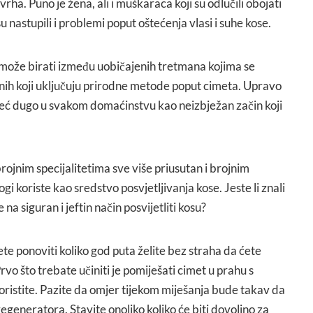
vrha. Puno je žena, ali i muškaraca koji su odlučili obojati
su nastupili i problemi poput oštećenja vlasi i suhe kose.
 može birati između uobičajenih tretmana kojima se
onih koji uključuju prirodne metode poput cimeta. Upravo
već dugo u svakom domaćinstvu kao neizbježan začin koji
ojnim specijalitetima sve više priusutan i brojnim
i koriste kao sredstvo posvjetljivanja kose. Jeste li znali
a siguran i jeftin način posvijetliti kosu?
te ponoviti koliko god puta želite bez straha da ćete
Prvo što trebate učiniti je pomiješati cimet u prahu s
oristite. Pazite da omjer tijekom miješanja bude takav da
generatora. Stavite onoliko koliko će biti dovoljno za