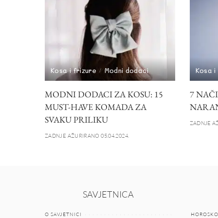
Kosa i frizure
Modni dodaci
Kosa i
MODNI DODACI ZA KOSU: 15
7 NAČ
MUST-HAVE KOMADA ZA
NARAN
SVAKU PRILIKU
ZADNJE AŽ
ZADNJE AŽURIRANO 05.04.2024.
SAVJETNICA
O SAVJETNICI
HOROSKO