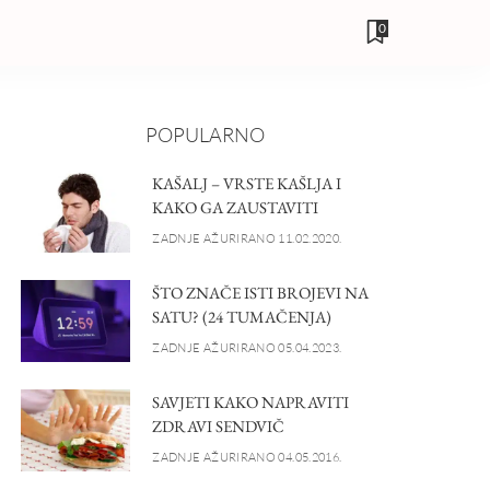
0
POPULARNO
KAŠALJ – VRSTE KAŠLJA I
KAKO GA ZAUSTAVITI
ZADNJE AŽURIRANO 11.02.2020.
ŠTO ZNAČE ISTI BROJEVI NA
SATU? (24 TUMAČENJA)
ZADNJE AŽURIRANO 05.04.2023.
SAVJETI KAKO NAPRAVITI
ZDRAVI SENDVIČ
ZADNJE AŽURIRANO 04.05.2016.