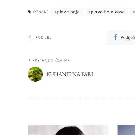
plava boja
plava boja kose
OZNAKE
Podijel
PODIJELI
PRETHODNI ČLANAK
KUHANJE NA PARI