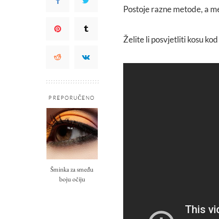
Postoje razne metode, a me
Želite li posvjetliti kosu k
PREPORUČENO
Šminka za smeđu
boju očiju