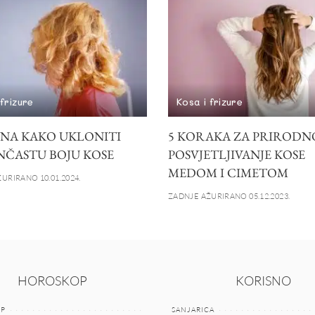
 frizure
Kosa i frizure
INA KAKO UKLONITI
5 KORAKA ZA PRIRODN
ČASTU BOJU KOSE
POSVJETLJIVANJE KOSE
MEDOM I CIMETOM
URIRANO 10.01.2024.
ZADNJE AŽURIRANO 05.12.2023.
HOROSKOP
KORISNO
P
SANJARICA