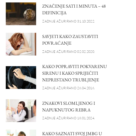
ZNAČENJE SATI I MINUTA – 48
DEFINICIJA
ZADNJE AŽURIRANO 31.10.2022.
SAVJETI KAKO ZAUSTAVITI
POVRAĆANJE
ZADNJE AŽURIRANO 02.02.2020.
KAKO POPRAVITI POKVARENU
SIRENU I KAKO SPRIJEČITI
NEPRESTANO TRUBLJENJE
ZADNJE AŽURIRANO 26.04.2016.
ZNAKOVI SLOMLJENOG I
NAPUKNUTOG REBRA
ZADNJE AŽURIRANO 18.01.2024.
KAKO SAZNATI SVOJ JMBG U