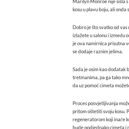
Marilyn Monroe nije sišla s 
kosu u plavu boju, ali onda 
Dobro je što svatko od vas
izlažete u salonu i između 
je ova namirnica prisutna 
se dodaje raznim jelima.
Sada je osim kao dodatak br
tretmanima, pa ga tako mnog
da uz pomoć cimeta možete n
Proces posvjetljivanja može
pritom oštetiti svoju kosu. 
regeneratorom koji inače k
bude podjednako cimeta i re