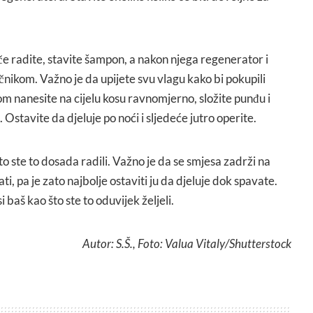
če radite, stavite šampon, a nakon njega regenerator i
učnikom. Važno je da upijete svu vlagu kako bi pokupili
m nanesite na cijelu kosu ravnomjerno, složite punđu i
. Ostavite da djeluje po noći i sljedeće jutro operite.
to ste to dosada radili. Važno je da se smjesa zadrži na
ti, pa je zato najbolje ostaviti ju da djeluje dok spavate.
i baš kao što ste to oduvijek željeli.
Autor: S.Š., Foto: Valua Vitaly/Shutterstock