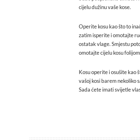
cijelu dužinu vaše kose.
Operite kosu kao što to ina
zatim isperite i omotajte r
ostatak vlage. Smjestu poto
omotajte cijelu kosu folijom
Kosu operite i osušite kao š
vašoj kosi barem nekoliko sa
Sada ćete imati svijetle vlas