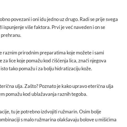
obno povezani i oni idu jedno uz drugo. Radi se prije svega
ži ispunjenje više faktora. Prvi je već naveden i on se
 prehranu.
ože raznim prirodnim preparatima koje možete i sami
e za lice koje pomažu kod čišćenja lica, znači njegova
 isto tako pomažu i za bolju hidratizaciju kože.
eterična ulja. Zašto? Poznato je kako upravo eterična ulja
em pomažu kod ublažavanja raznih tegoba.
acije, tu je potrebno izdvojiti ružmarin. Osim bolje
 kombinaciji s malo ružmarina olakšavaju bolove u mišićima