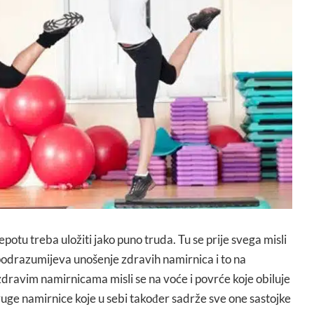
potu treba uložiti jako puno truda. Tu se prije svega misli
podrazumijeva unošenje zdravih namirnica i to na
dravim namirnicama misli se na voće i povrće koje obiluje
ruge namirnice koje u sebi također sadrže sve one sastojke