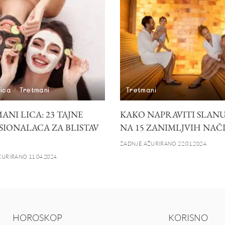
lica
Tretmani
Tretmani
NI LICA: 23 TAJNE
KAKO NAPRAVITI SLANU
SIONALACA ZA BLISTAV
NA 15 ZANIMLJVIH NAČ
ZADNJE AŽURIRANO 22.01.2024.
URIRANO 11.04.2024.
HOROSKOP
KORISNO