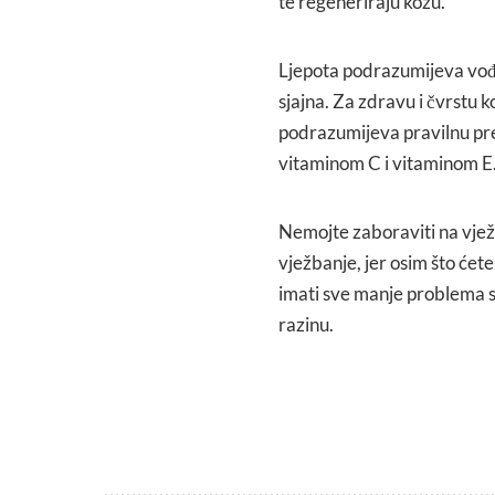
te regeneriraju kožu.
Ljepota podrazumijeva vođen
sjajna. Za zdravu i čvrstu k
podrazumijeva pravilnu pre
vitaminom C i vitaminom E
Nemojte zaboraviti na vježb
vježbanje, jer osim što ćete 
imati sve manje problema sa
razinu.