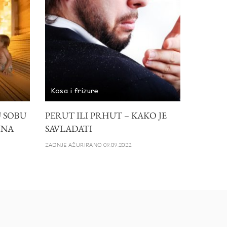
Kosa i frizure
 SOBU
PERUT ILI PRHUT – KAKO JE
INA
SAVLADATI
ZADNJE AŽURIRANO 09.09.2022.