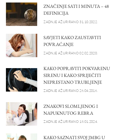
ZNAČENJE SATI I MINUTA – 48
DEFINICIJA
ZADNJE AŽURIRANO 31.10.2022.
SAVJETI KAKO ZAUSTAVITI
POVRAĆANJE
ZADNJE AŽURIRANO 02.02.2020.
KAKO POPRAVITI POKVARENU
SIRENU I KAKO SPRIJEČITI
NEPRESTANO TRUBLJENJE
ZADNJE AŽURIRANO 26.04.2016.
ZNAKOVI SLOMLJENOG I
NAPUKNUTOG REBRA
ZADNJE AŽURIRANO 18.01.2024.
KAKO SAZNATI SVOJ JMBG U