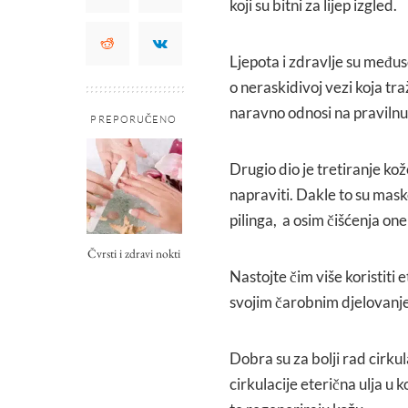
koji su bitni za lijep izgled.
Ljepota i zdravlje su međus
o neraskidivoj vezi koja tra
naravno odnosi na pravilnu
PREPORUČENO
Drugio dio je tretiranje k
napraviti. Dakle to su mask
pilinga, a osim čišćenja one
Čvrsti i zdravi nokti
Nastojte čim više koristiti 
svojim čarobnim djelovanj
Dobra su za bolji rad cirkul
cirkulacije eterična ulja u