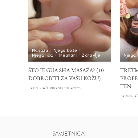
Masaža
Njega kože
Njega lica
Tretmani
Zdravlje
Njega 
ŠTO JE GUA SHA MASAŽA? (10
TRETMA
DOBROBITI ZA VAŠU KOŽU)
PROFE
TEN
ZADNJE AŽURIRANO 13.04.2025.
ZADNJE AŽ
SAVJETNICA