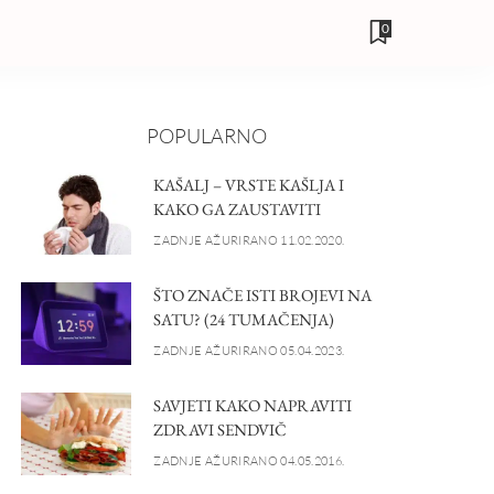
0
POPULARNO
KAŠALJ – VRSTE KAŠLJA I
KAKO GA ZAUSTAVITI
ZADNJE AŽURIRANO 11.02.2020.
ŠTO ZNAČE ISTI BROJEVI NA
SATU? (24 TUMAČENJA)
ZADNJE AŽURIRANO 05.04.2023.
SAVJETI KAKO NAPRAVITI
ZDRAVI SENDVIČ
ZADNJE AŽURIRANO 04.05.2016.