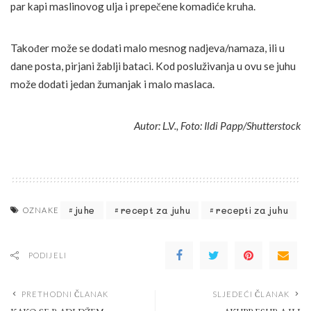
par kapi maslinovog ulja i prepečene komadiće kruha.
Također može se dodati malo mesnog nadjeva/namaza, ili u
dane posta, pirjani žablji bataci. Kod posluživanja u ovu se juhu
može dodati jedan žumanjak i malo maslaca.
Autor: L.V., Foto: Ildi Papp/Shutterstock
juhe
recept za juhu
recepti za juhu
OZNAKE
PODIJELI
PRETHODNI ČLANAK
SLJEDEĆI ČLANAK