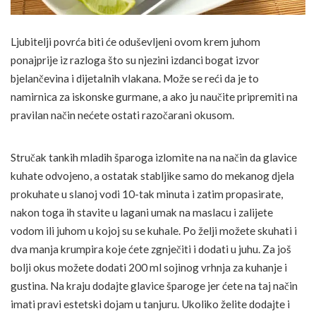
Ljubitelji povrća biti će oduševljeni ovom krem juhom
ponajprije iz razloga što su njezini izdanci bogat izvor
bjelančevina i dijetalnih vlakana. Može se reći da je to
namirnica za iskonske gurmane, a ako ju naučite pripremiti na
pravilan način nećete ostati razočarani okusom.
Stručak tankih mladih šparoga izlomite na na način da glavice
kuhate odvojeno, a ostatak stabljike samo do mekanog djela
prokuhate u slanoj vodi 10-tak minuta i zatim propasirate,
nakon toga ih stavite u lagani umak na maslacu i zalijete
vodom ili juhom u kojoj su se kuhale. Po želji možete skuhati i
dva manja krumpira koje ćete zgnječiti i dodati u juhu. Za još
bolji okus možete dodati 200 ml sojinog vrhnja za kuhanje i
gustina. Na kraju dodajte glavice šparoge jer ćete na taj način
imati pravi estetski dojam u tanjuru. Ukoliko želite dodajte i