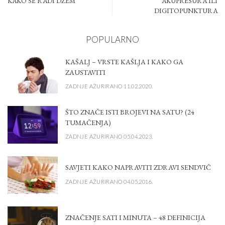
KAKO SE RADI DŽEM
AKUPRESURA ILI
DIGITOPUNKTURA
POPULARNO
KAŠALJ – VRSTE KAŠLJA I KAKO GA
ZAUSTAVITI
ZADNJE AŽURIRANO 11.02.2020.
ŠTO ZNAČE ISTI BROJEVI NA SATU? (24
TUMAČENJA)
ZADNJE AŽURIRANO 05.04.2023.
SAVJETI KAKO NAPRAVITI ZDRAVI SENDVIČ
ZADNJE AŽURIRANO 04.05.2016.
ZNAČENJE SATI I MINUTA – 48 DEFINICIJA