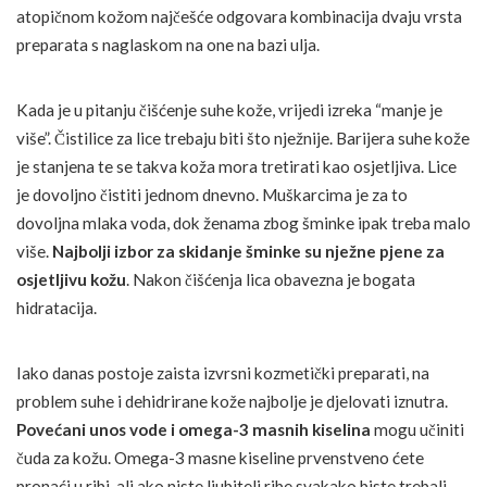
atopičnom kožom najčešće odgovara kombinacija dvaju vrsta
preparata s naglaskom na one na bazi ulja.
Kada je u pitanju čišćenje suhe kože, vrijedi izreka “manje je
više”. Čistilice za lice trebaju biti što nježnije. Barijera suhe kože
je stanjena te se takva koža mora tretirati kao osjetljiva. Lice
je dovoljno čistiti jednom dnevno. Muškarcima je za to
dovoljna mlaka voda, dok ženama zbog šminke ipak treba malo
više.
Najbolji izbor za skidanje šminke su nježne pjene za
osjetljivu kožu
. Nakon čišćenja lica obavezna je bogata
hidratacija.
Iako danas postoje zaista izvrsni kozmetički preparati, na
problem suhe i dehidrirane kože najbolje je djelovati iznutra.
Povećani unos vode i omega-3 masnih kiselina
mogu učiniti
čuda za kožu. Omega-3 masne kiseline prvenstveno ćete
pronaći u ribi, ali ako niste ljubitelj ribe svakako biste trebali