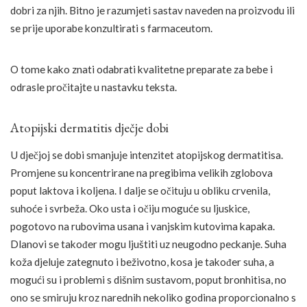
dobri za njih. Bitno je razumjeti sastav naveden na proizvodu ili
se prije uporabe konzultirati s farmaceutom.
O tome kako znati odabrati kvalitetne preparate za bebe i
odrasle pročitajte u nastavku teksta.
Atopijski dermatitis dječje dobi
U dječjoj se dobi smanjuje intenzitet atopijskog dermatitisa.
Promjene su koncentrirane na pregibima velikih zglobova
poput laktova i koljena. I dalje se očituju u obliku crvenila,
suhoće i svrbeža. Oko usta i očiju moguće su ljuskice,
pogotovo na rubovima usana i vanjskim kutovima kapaka.
Dlanovi se također mogu ljuštiti uz neugodno peckanje. Suha
koža djeluje zategnuto i beživotno, kosa je također suha, a
mogući su i problemi s dišnim sustavom, poput bronhitisa, no
ono se smiruju kroz narednih nekoliko godina proporcionalno s