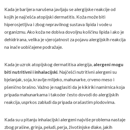
Kada je barijera narušena javljaju se alergijske reakcije od
kojih je najčešća atopijski dermatitis. Koža može biti
hiperosjetljiva i zbog nepravilnog sustava lipida i vode u
organizmu. Ako koža ne dobiva dovoljnu količinu lipida i ako je
dehidrirana, velika je vjerojatnost za pojavu alergijskih reakcija
na inače uobičajene podražaje.
Kada je uzrok atopijskog dermatitisa alergija,
alergeni mogu
biti nutritivni i inhalacijski
. Najčešći nutritivni alergeni su
bjelanjak, soja, kravlje mlijeko, mahunarke, crveno meso i
pšenično brašno. Važno je naglasiti da je kikiriki namirnica koja
pripada mahunarkama i također često dovodi do alergijskih
reakcija, usprkos zabludi da pripada orašastim plodovima.
Kada su u pitanju inhalacijski alergeni najviše problema nastaje
zbog prašine, grinja, peludi, perja, životinjske dlake, jakih