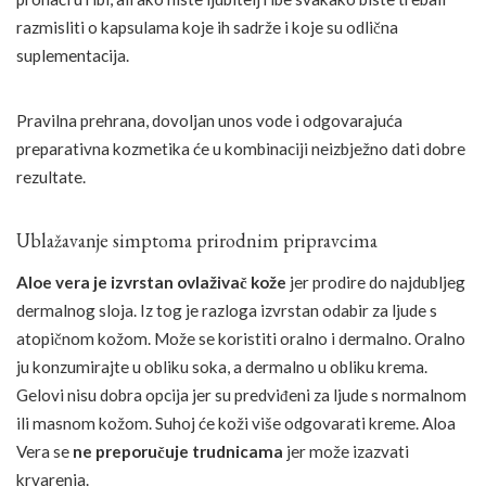
razmisliti o kapsulama koje ih sadrže i koje su odlična
suplementacija.
Pravilna prehrana, dovoljan unos vode i odgovarajuća
preparativna kozmetika će u kombinaciji neizbježno dati dobre
rezultate.
Ublažavanje simptoma prirodnim pripravcima
Aloe vera je izvrstan ovlaživač kože
jer prodire do najdubljeg
dermalnog sloja. Iz tog je razloga izvrstan odabir za ljude s
atopičnom kožom. Može se koristiti oralno i dermalno. Oralno
ju konzumirajte u obliku soka, a dermalno u obliku krema.
Gelovi nisu dobra opcija jer su predviđeni za ljude s normalnom
ili masnom kožom. Suhoj će koži više odgovarati kreme. Aloa
Vera se
ne preporučuje trudnicama
jer može izazvati
krvarenja.