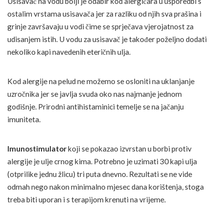
Usisavač na vodu bolji je odabir kod alergičara u usporedbi s
ostalim vrstama usisavača jer za razliku od njih sva prašina i
grinje završavaju u vodi čime se sprječava vjerojatnost za
udisanjem istih. U vodu za usisavač je također poželjno dodati
nekoliko kapi navedenih eteričnih ulja.
Kod alergije na pelud ne možemo se osloniti na uklanjanje
uzročnika jer se javlja svuda oko nas najmanje jednom
godišnje. Prirodni antihistaminici temelje se na jačanju
imuniteta.
Imunostimulator
koji se pokazao izvrstan u borbi protiv
alergije je ulje crnog kima. Potrebno je uzimati 30 kapi ulja
(otprilike jednu žlicu) tri puta dnevno. Rezultati se ne vide
odmah nego nakon minimalno mjesec dana korištenja, stoga
treba biti uporan i s terapijom krenuti na vrijeme.