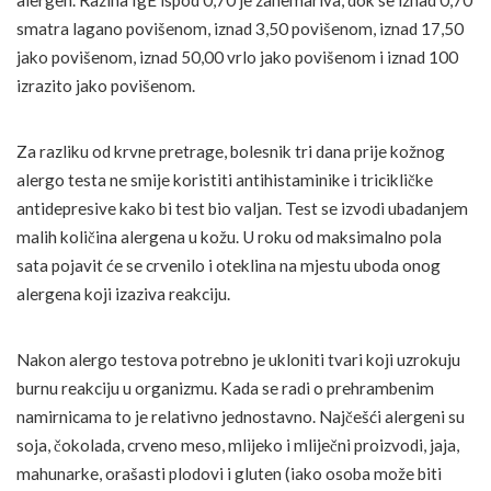
alergen. Razina IgE ispod 0,70 je zanemariva, dok se iznad 0,70
smatra lagano povišenom, iznad 3,50 povišenom, iznad 17,50
jako povišenom, iznad 50,00 vrlo jako povišenom i iznad 100
izrazito jako povišenom.
Za razliku od krvne pretrage, bolesnik tri dana prije kožnog
alergo testa ne smije koristiti antihistaminike i tricikličke
antidepresive kako bi test bio valjan. Test se izvodi ubadanjem
malih količina alergena u kožu. U roku od maksimalno pola
sata pojavit će se crvenilo i oteklina na mjestu uboda onog
alergena koji izaziva reakciju.
Nakon alergo testova potrebno je ukloniti tvari koji uzrokuju
burnu reakciju u organizmu. Kada se radi o prehrambenim
namirnicama to je relativno jednostavno. Najčešći alergeni su
soja, čokolada, crveno meso, mlijeko i mliječni proizvodi, jaja,
mahunarke, orašasti plodovi i gluten (iako osoba može biti