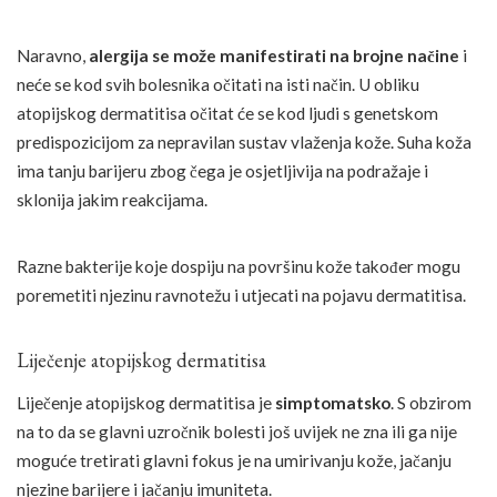
Naravno,
alergija se može manifestirati na brojne načine
i
neće se kod svih bolesnika očitati na isti način. U obliku
atopijskog dermatitisa očitat će se kod ljudi s genetskom
predispozicijom za nepravilan sustav vlaženja kože. Suha koža
ima tanju barijeru zbog čega je osjetljivija na podražaje i
sklonija jakim reakcijama.
Razne bakterije koje dospiju na površinu kože također mogu
poremetiti njezinu ravnotežu i utjecati na pojavu dermatitisa.
Liječenje atopijskog dermatitisa
Liječenje atopijskog dermatitisa je
simptomatsko
. S obzirom
na to da se glavni uzročnik bolesti još uvijek ne zna ili ga nije
moguće tretirati glavni fokus je na umirivanju kože, jačanju
njezine barijere i jačanju imuniteta.