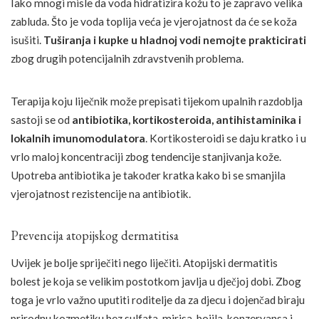
Iako mnogi misle da voda hidratizira kožu to je zapravo velika
zabluda. Što je voda toplija veća je vjerojatnost da će se koža
isušiti.
Tuširanja i kupke u hladnoj vodi nemojte prakticirati
zbog drugih potencijalnih zdravstvenih problema.
Terapija koju liječnik može prepisati tijekom upalnih razdoblja
sastoji se od
antibiotika, kortikosteroida, antihistaminika i
lokalnih imunomodulatora
. Kortikosteroidi se daju kratko i u
vrlo maloj koncentraciji zbog tendencije stanjivanja kože.
Upotreba antibiotika je također kratka kako bi se smanjila
vjerojatnost rezistencije na antibiotik.
Prevencija atopijskog dermatitisa
Uvijek je bolje spriječiti nego liječiti. Atopijski dermatitis
bolest je koja se velikim postotkom javlja u dječjoj dobi. Zbog
toga je vrlo važno uputiti roditelje da za djecu i dojenčad biraju
prirodnu kozmetiku bez sulfata, mirisa, bojila, konzervansa i