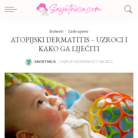
Bolesti
Izdvojeno
ATOPIJSKI DERMATITIS – UZROCI I
KAKO GA LIJEČITI
SAVJETNICA
ZADNJE AŽURIRANO 17.08.2022.
POSTED
BY