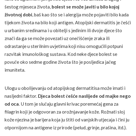
šestog mjeseca života,
bolest se može javiti u bilo kojoj
životnoj dobi
, baš kao što se i alergija može pojaviti bilo kada
tijekom života na bilo koji antigen. Atopijski dermatitis je češći
u urbanim sredinama i u obitelji s jedinim ili dvoje djece što
znači da ga se može povezati uz onečišćenje zraka ili
odrastanje u sterilnim uvjetima koji nisu omogućili potpuni
razvitak imunološkog sustava. Kod neke djece bolest se
povuče oko sedme godine života što je posljedica jačeg
imuniteta.
Ulogu u obolijevanju od atopijskog dermatitisa može imati i
nasljedni faktor.
Djeca bolest češće naslijede od majke nego
od oca
. U tom je slučaju glavni krivac poremećaj gena za
filagrin koji je odgovoran za orožnjavanje kože. Rožnati sloj
kože njezina je barijera koja ju štiti od vanjskih utjecaja i čini ju
otpornijom na antigene iz prirode (pelud, grinje, prašina, itd.).