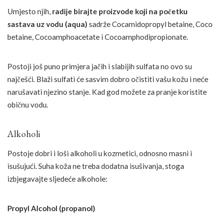
Umjesto njih,
radije birajte proizvode koji na početku
sastava uz vodu (aqua)
sadrže Cocamidopropyl betaine, Coco
betaine, Cocoamphoacetate i Cocoamphodipropionate.
Postoji još puno primjera jačih i slabijih sulfata no ovo su
najčešći. Blaži sulfati će sasvim dobro očistiti vašu kožu i neće
narušavati njezino stanje. Kad god možete za pranje koristite
običnu vodu.
Alkoholi
Postoje dobri i loši alkoholi u kozmetici, odnosno masni i
isušujući. Suha koža ne treba dodatna isušivanja, stoga
izbjegavajte sljedeće alkohole:
Propyl Alcohol (propanol)