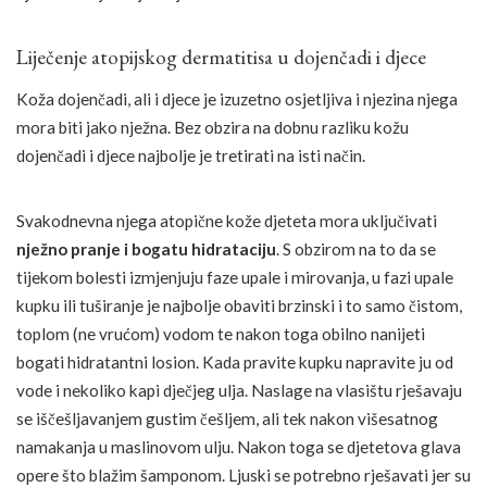
Liječenje atopijskog dermatitisa u dojenčadi i djece
Koža dojenčadi, ali i djece je izuzetno osjetljiva i njezina njega
mora biti jako nježna. Bez obzira na dobnu razliku kožu
dojenčadi i djece najbolje je tretirati na isti način.
Svakodnevna njega atopične kože djeteta mora uključivati
nježno pranje i bogatu hidrataciju
. S obzirom na to da se
tijekom bolesti izmjenjuju faze upale i mirovanja, u fazi upale
kupku ili tuširanje je najbolje obaviti brzinski i to samo čistom,
toplom (ne vrućom) vodom te nakon toga obilno nanijeti
bogati hidratantni losion. Kada pravite kupku napravite ju od
vode i nekoliko kapi dječjeg ulja. Naslage na vlasištu rješavaju
se iščešljavanjem gustim češljem, ali tek nakon višesatnog
namakanja u maslinovom ulju. Nakon toga se djetetova glava
opere što blažim šamponom. Ljuski se potrebno rješavati jer su