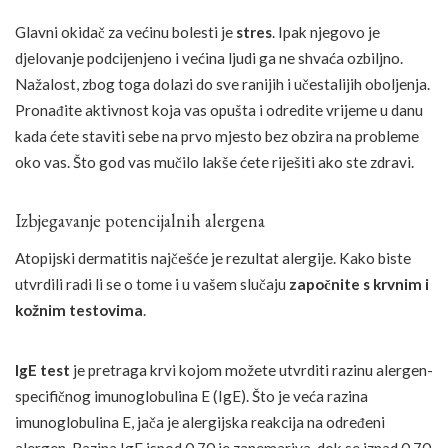
Glavni okidač za većinu bolesti je
stres
. Ipak njegovo je
djelovanje podcijenjeno i većina ljudi ga ne shvaća ozbiljno.
Nažalost, zbog toga dolazi do sve ranijih i učestalijih oboljenja.
Pronađite aktivnost koja vas opušta i odredite vrijeme u danu
kada ćete staviti sebe na prvo mjesto bez obzira na probleme
oko vas. Što god vas mučilo lakše ćete riješiti ako ste zdravi.
Izbjegavanje potencijalnih alergena
Atopijski dermatitis najčešće je rezultat alergije. Kako biste
utvrdili radi li se o tome i u vašem slučaju
započnite s krvnim i
kožnim testovima
.
IgE test
je pretraga krvi kojom možete utvrditi razinu alergen-
specifičnog imunoglobulina E (IgE). Što je veća razina
imunoglobulina E, jača je alergijska reakcija na određeni