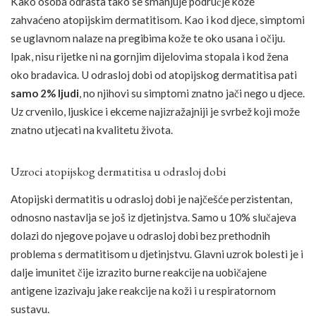
Kako osoba odrasta tako se smanjuje područje kože
zahvaćeno atopijskim dermatitisom. Kao i kod djece, simptomi
se uglavnom nalaze na pregibima kože te oko usana i očiju.
Ipak, nisu rijetke ni na gornjim dijelovima stopala i kod žena
oko bradavica. U odrasloj dobi od atopijskog dermatitisa pati
samo 2% ljudi
, no njihovi su simptomi znatno jači nego u djece.
Uz crvenilo, ljuskice i ekceme najizražajniji je svrbež koji može
znatno utjecati na kvalitetu života.
Uzroci atopijskog dermatitisa u odrasloj dobi
Atopijski dermatitis u odrasloj dobi je najčešće perzistentan,
odnosno nastavlja se još iz djetinjstva. Samo u 10% slučajeva
dolazi do njegove pojave u odrasloj dobi bez prethodnih
problema s dermatitisom u djetinjstvu. Glavni uzrok bolesti je i
dalje imunitet čije izrazito burne reakcije na uobičajene
antigene izazivaju jake reakcije na koži i u respiratornom
sustavu.