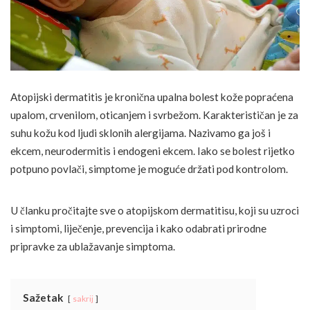
Atopijski dermatitis je kronična upalna bolest kože popraćena
upalom, crvenilom, oticanjem i svrbežom. Karakterističan je za
suhu kožu kod ljudi sklonih alergijama. Nazivamo ga još i
ekcem, neurodermitis i endogeni ekcem. Iako se bolest rijetko
potpuno povlači, simptome je moguće držati pod kontrolom.
U članku pročitajte sve o atopijskom dermatitisu, koji su uzroci
i simptomi, liječenje, prevencija i kako odabrati prirodne
pripravke za ublažavanje simptoma.
Sažetak
sakrij