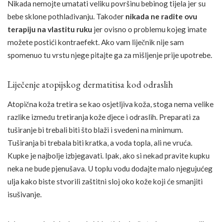
Nikada nemojte umatati veliku površinu bebinog tijela jer su
bebe sklone pothlađivanju. Također
nikada ne radite ovu
terapiju na vlastitu ruku
jer ovisno o problemu kojeg imate
možete postići kontraefekt. Ako vam liječnik nije sam
spomenuo tu vrstu njege pitajte ga za mišljenje prije upotrebe.
Liječenje atopijskog dermatitisa kod odraslih
Atopična koža tretira se kao osjetljiva koža, stoga nema velike
razlike između tretiranja kože djece i odraslih. Preparati za
tuširanje bi trebali biti što blaži i svedeni na minimum.
Tuširanja bi trebala biti kratka, a voda topla, ali ne vruća.
Kupke je najbolje izbjegavati. Ipak, ako si nekad pravite kupku
neka ne bude pjenušava. U toplu vodu dodajte malo njegujućeg
ulja kako biste stvorili zaštitni sloj oko kože koji će smanjiti
isušivanje.