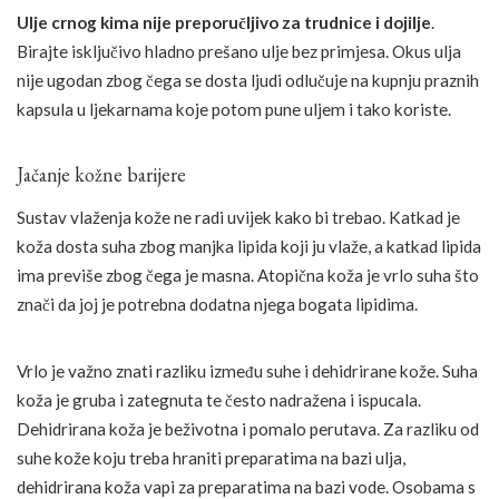
Ulje crnog kima
nije preporučljivo za trudnice i dojilje
.
Birajte isključivo hladno prešano ulje bez primjesa. Okus ulja
nije ugodan zbog čega se dosta ljudi odlučuje na kupnju praznih
kapsula u ljekarnama koje potom pune uljem i tako koriste.
Jačanje kožne barijere
Sustav vlaženja kože ne radi uvijek kako bi trebao. Katkad je
koža dosta suha zbog manjka lipida koji ju vlaže, a katkad lipida
ima previše zbog čega je masna. Atopična koža je vrlo suha što
znači da joj je potrebna dodatna njega bogata lipidima.
Vrlo je važno znati razliku između suhe i dehidrirane kože. Suha
koža je gruba i zategnuta te često nadražena i ispucala.
Dehidrirana koža je beživotna i pomalo perutava. Za razliku od
suhe kože koju treba hraniti preparatima na bazi ulja,
dehidrirana koža vapi za preparatima na bazi vode. Osobama s