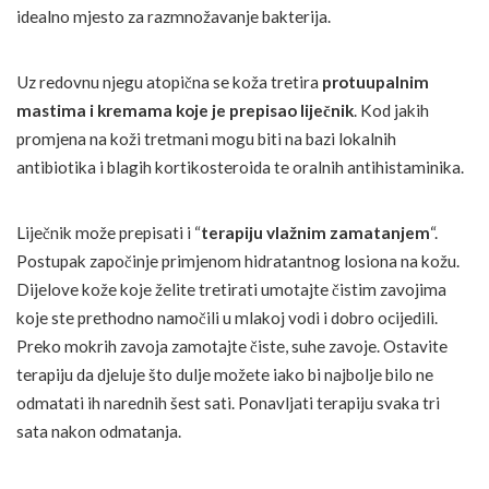
idealno mjesto za razmnožavanje bakterija.
Uz redovnu njegu atopična se koža tretira
protuupalnim
mastima i kremama koje je prepisao liječnik
. Kod jakih
promjena na koži tretmani mogu biti na bazi lokalnih
antibiotika i blagih kortikosteroida te oralnih antihistaminika.
Liječnik može prepisati i “
terapiju vlažnim zamatanjem
“.
Postupak započinje primjenom hidratantnog losiona na kožu.
Dijelove kože koje želite tretirati umotajte čistim zavojima
koje ste prethodno namočili u mlakoj vodi i dobro ocijedili.
Preko mokrih zavoja zamotajte čiste, suhe zavoje. Ostavite
terapiju da djeluje što dulje možete iako bi najbolje bilo ne
odmatati ih narednih šest sati. Ponavljati terapiju svaka tri
sata nakon odmatanja.