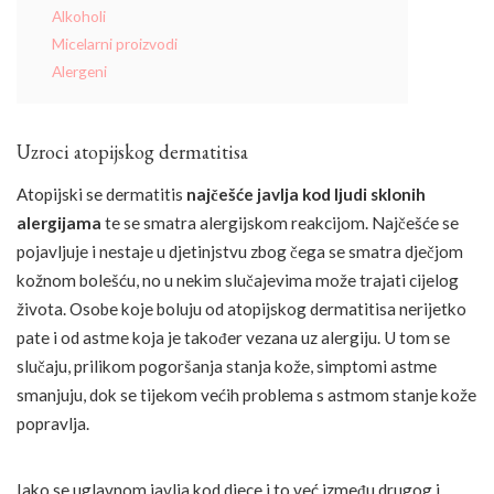
Alkoholi
Micelarni proizvodi
Alergeni
Uzroci atopijskog dermatitisa
Atopijski se dermatitis
najčešće javlja kod ljudi sklonih
alergijama
te se smatra alergijskom reakcijom. Najčešće se
pojavljuje i nestaje u djetinjstvu zbog čega se smatra dječjom
kožnom bolešću, no u nekim slučajevima može trajati cijelog
života. Osobe koje boluju od atopijskog dermatitisa nerijetko
pate i od astme koja je također vezana uz alergiju. U tom se
slučaju, prilikom pogoršanja stanja kože, simptomi astme
smanjuju, dok se tijekom većih problema s astmom stanje kože
popravlja.
Iako se uglavnom javlja kod djece i to već između drugog i