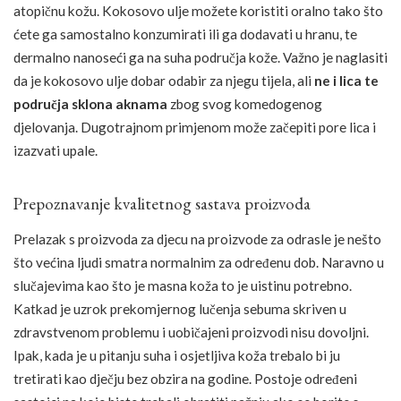
atopičnu kožu. Kokosovo ulje možete koristiti oralno tako što
ćete ga samostalno konzumirati ili ga dodavati u hranu, te
dermalno nanoseći ga na suha područja kože. Važno je naglasiti
da je kokosovo ulje dobar odabir za njegu tijela, ali
ne i lica te
područja sklona aknama
zbog svog komedogenog
djelovanja. Dugotrajnom primjenom može začepiti pore lica i
izazvati upale.
Prepoznavanje kvalitetnog sastava proizvoda
Prelazak s proizvoda za djecu na proizvode za odrasle je nešto
što većina ljudi smatra normalnim za određenu dob. Naravno u
slučajevima kao što je masna koža to je uistinu potrebno.
Katkad je uzrok prekomjernog lučenja sebuma skriven u
zdravstvenom problemu i uobičajeni proizvodi nisu dovoljni.
Ipak, kada je u pitanju suha i osjetljiva koža trebalo bi ju
tretirati kao dječju bez obzira na godine. Postoje određeni