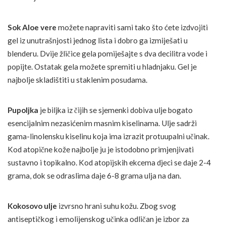
Sok Aloe vere
možete napraviti sami tako što ćete izdvojiti
gel iz unutrašnjosti jednog lista i dobro ga izmiješati u
blenderu. Dvije žličice gela pomiješajte s dva decilitra vode i
popijte. Ostatak gela možete spremiti u hladnjaku. Gel je
najbolje skladištiti u staklenim posudama.
Pupoljka
je biljka iz čijih se sjemenki dobiva ulje bogato
esencijalnim nezasićenim masnim kiselinama. Ulje sadrži
gama-linolensku kiselinu koja ima izrazit protuupalni učinak.
Kod atopične kože najbolje ju je istodobno primjenjivati
sustavno i topikalno. Kod atopijskih ekcema djeci se daje 2-4
grama, dok se odraslima daje 6-8 grama ulja na dan.
Kokosovo ulje
izvrsno hrani suhu kožu. Zbog svog
antiseptičkog i emolijenskog učinka odličan je izbor za