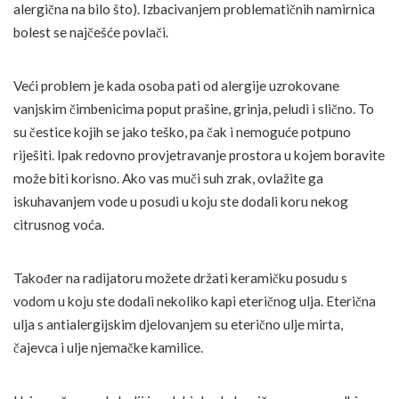
alergična na bilo što). Izbacivanjem problematičnih namirnica
bolest se najčešće povlači.
Veći problem je kada osoba pati od alergije uzrokovane
vanjskim čimbenicima poput prašine, grinja, peludi i slično. To
su čestice kojih se jako teško, pa čak i nemoguće potpuno
riješiti. Ipak redovno provjetravanje prostora u kojem boravite
može biti korisno. Ako vas muči suh zrak, ovlažite ga
iskuhavanjem vode u posudi u koju ste dodali koru nekog
citrusnog voća.
Također na radijatoru možete držati keramičku posudu s
vodom u koju ste dodali nekoliko kapi eteričnog ulja. Eterična
ulja s antialergijskim djelovanjem su eterično ulje mirta,
čajevca i ulje njemačke kamilice.