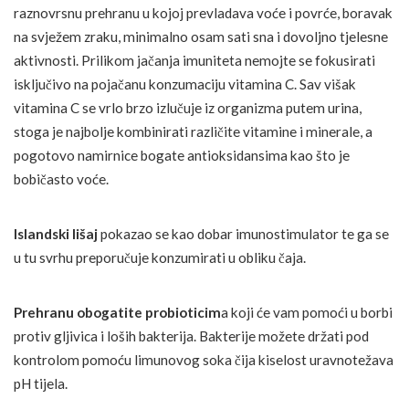
raznovrsnu prehranu u kojoj prevladava voće i povrće, boravak
na svježem zraku, minimalno osam sati sna i dovoljno tjelesne
aktivnosti. Prilikom jačanja imuniteta nemojte se fokusirati
isključivo na pojačanu konzumaciju vitamina C. Sav višak
vitamina C se vrlo brzo izlučuje iz organizma putem urina,
stoga je najbolje kombinirati različite vitamine i minerale, a
pogotovo namirnice bogate antioksidansima kao što je
bobičasto voće.
Islandski lišaj
pokazao se kao dobar imunostimulator te ga se
u tu svrhu preporučuje konzumirati u obliku čaja.
Prehranu obogatite probioticim
a koji će vam pomoći u borbi
protiv gljivica i loših bakterija. Bakterije možete držati pod
kontrolom pomoću limunovog soka čija kiselost uravnotežava
pH tijela.