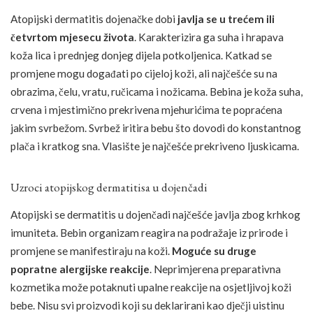
Atopijski dermatitis dojenačke dobi
javlja se u trećem ili
četvrtom mjesecu života
. Karakterizira ga suha i hrapava
koža lica i prednjeg donjeg dijela potkoljenica. Katkad se
promjene mogu događati po cijeloj koži, ali najčešće su na
obrazima, čelu, vratu, ručicama i nožicama. Bebina je koža suha,
crvena i mjestimično prekrivena mjehurićima te popraćena
jakim svrbežom. Svrbež iritira bebu što dovodi do konstantnog
plača i kratkog sna. Vlasište je najčešće prekriveno ljuskicama.
Uzroci atopijskog dermatitisa u dojenčadi
Atopijski se dermatitis u dojenčadi najčešće javlja zbog krhkog
imuniteta. Bebin organizam reagira na podražaje iz prirode i
promjene se manifestiraju na koži.
Moguće su druge
popratne alergijske reakcije
. Neprimjerena preparativna
kozmetika može potaknuti upalne reakcije na osjetljivoj koži
bebe. Nisu svi proizvodi koji su deklarirani kao dječji uistinu