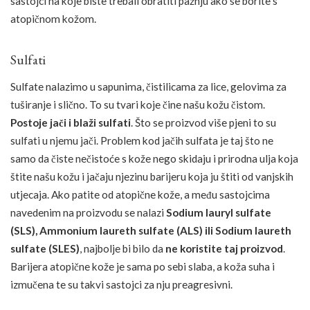
sastojci na koje biste trebali obratiti pažnju ako se borite s
atopičnom kožom.
Sulfati
Sulfate nalazimo u sapunima, čistilicama za lice, gelovima za
tuširanje i slično. To su tvari koje čine našu kožu čistom.
Postoje jači i blaži sulfati
. Što se proizvod više pjeni to su
sulfati u njemu jači. Problem kod jačih sulfata je taj što ne
samo da čiste nečistoće s kože nego skidaju i prirodna ulja koja
štite našu kožu i jačaju njezinu barijeru koja ju štiti od vanjskih
utjecaja. Ako patite od atopične kože, a među sastojcima
navedenim na proizvodu se nalazi
Sodium lauryl sulfate
(SLS), Ammonium laureth sulfate (ALS) ili Sodium laureth
sulfate (SLES)
, najbolje bi bilo da
ne koristite taj proizvod
.
Barijera atopične kože je sama po sebi slaba, a koža suha i
izmučena te su takvi sastojci za nju preagresivni.