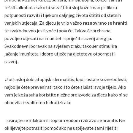
teških alkohola kako bi se zaštitni sloj kože imao priliku u
potpunosti razviti i tijekom daljnjeg života štititi od štetnih
vanjskih utjecaja. Za djecu je vrlo važno
raznovrsno se hraniti
te svakodnevno jesti voće i povrće. Takva će prehrana
povoljno utjecati na imunitet i spriječiti razvoj alergija.
Svakodnevni boravak na svježem zraku također stimulira
jačanje imuniteta i dobro utječe na djetetovu otpornost i
razvoj.
U odrasloj dobi atopijski dermatitis, kao i ostale kožne bolesti,
najbolje ćete prevenirati tako što ćete slušati svoje tijelo. Ako
vam je koža suha koristite nježne proizvode za djecu kako bi se
obnovila i kvalitetno hidratizirala.
Tuširajte se mlakom ili toplom vodom i zdravo se hranite. Ne
oklijevajte potražiti pomoć ako ne uspijevate sami riješiti