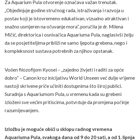
Za Aquarium Pula otvorenje označava važan trenutak.
„Objedinjuje godine stručnog rada, istraživanja i razvoja u
postav koji je istovremeno edukativan, vizualno atraktivan i
snažno usmjeren na očuvanje mora“, poručila je dr. Milena
Mičić, direktorica i osnivačica Aquariuma Pula, naglasivši želju
da se posjetiteljima približi ne samo ljepota grebena, nego i
kompleksnost sustava potrebnih za njihov opstanak.
Vođen filozofijom Kyosei – „zajedno živjeti i raditi za opće
dobro“ – Canon kroz inicijativu World Unseen već dulje vrijeme
nastoji skrivene priče učiniti dostupnima što široj publici.
Suradnja s Aquariumom Pula, u vremenu kada su grebeni
izloženi sve većim pritiscima, potvrđuje da promjena počinje
razumijevanjem.
Izložbu je moguće obići u sklopu radnog vremena
Aquariuma Pula, svakoga dana od 9 do 20 sati, a od 1. lipnja