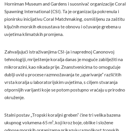
Horniman Museum and Gardens i suosnivač organizacije Coral
Spawning International (CSI). Ta je organizacija pokrenula i
pionirsku inicijativu Coral Matchmaking, osmišljenu za zaštitu
ključnih morskih ekosustava te obnovu i očuvanje grebena u
uvjetima klimatskih promjena.
Zahvaljujući istraživanjima CSI-ja i naprednoj Canonovoj
tehnologiji, mriještenje koralja danas je moguće zabilježiti na
mikrorazini, kao nikada prije. Znanstvenicima to omogućuje
dublji uvid u procese razmnožavanja te „uparivanje“ različitih
vrsta koralja u laboratorijskim uvjetima, s ciljem stvaranja
otpornijih varijanti koje se potom postupno vraćaju u prirodno
okruženje.
Stalni postav „Tropski koraljni greben“ čine tri velika bazena
ukupnog volumena 65 m³, koji kroz boje, oblike i složene
odnose morskih organizama prikazuju raznolikost tropskih