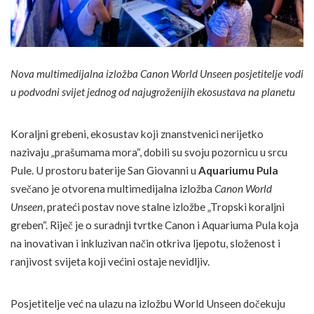
Nova multimedijalna izložba Canon World Unseen posjetitelje vodi
u podvodni svijet jednog od najugroženijih ekosustava na planetu
Koraljni grebeni, ekosustav koji znanstvenici nerijetko
nazivaju „prašumama mora“, dobili su svoju pozornicu u srcu
Pule. U prostoru baterije San Giovanni u
Aquariumu Pula
svečano je otvorena multimedijalna izložba
Canon World
Unseen
, prateći postav nove stalne izložbe „Tropski koraljni
greben“. Riječ je o suradnji tvrtke Canon i Aquariuma Pula koja
na inovativan i inkluzivan način otkriva ljepotu, složenost i
ranjivost svijeta koji većini ostaje nevidljiv.
Posjetitelje već na ulazu na izložbu World Unseen dočekuju