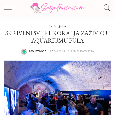
Izdvojeno
SKRIVENI SVIJET KORALJA ZAŽIVIO U
AQUARIUMU PULA
SAVJETNICA
ZADNJE AŽURIRANO 28.05.2026.
POSTED
BY