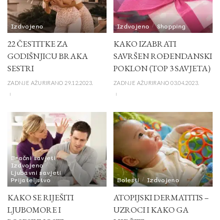
Izdvojeno
Izdvojeno
Shopping
22 ČESTITKE ZA
KAKO IZABRATI
GODIŠNJICU BRAKA
SAVRŠEN ROĐENDANSKI
SESTRI
POKLON (TOP 3 SAVJETA)
ZADNJE AŽURIRANO 29.12.2023.
ZADNJE AŽURIRANO 03.04.2023.
Bračni savjeti
Izdvojeno
Ljubavni savjeti
Prijateljstvo
Bolesti
Izdvojeno
KAKO SE RIJEŠITI
ATOPIJSKI DERMATITIS –
LJUBOMORE I
UZROCI I KAKO GA