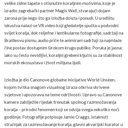
velike zidne tapete s otisnutim koraljnim motivima, koje je
izradio zagrebački partner Magis Wall, stvarajući dojam
zarona prije nego što ga izložba doista i ponudi. U središtu
iskustva nalazi se VR video koji gledatelje spušta u podvodni
svijet koralja, dok reljefne i lentikularne fotografije, sadržaji na
Brailleovu pismu, audio priče te animirani sadržaji za najmlađe
čine postav dostupnim širokom krugu publike. Poruka je jasna:
iako su često nevidljivi, koraljni grebeni ključni su za stabilnost
morskih ekosustava i život milijuna ljudi.
Izložba je dio Canonove globalne inicijative World Unseen,
kojom tvrtka snagom vizualnog izraza otkriva skrivene
svjetove i upozorava na teme održivosti. Upravo su Canonove
kamere zabilježile rijedak trenutak spolnog razmnožavanja
koralja – prirodni fenomen koji se odvija svega nekoliko noći
godišnje. Fotografije potpisuje Jamie Craggs, istaknuti
stručnjak za razmnožavanje koralja, glavni akvarijski kurator u