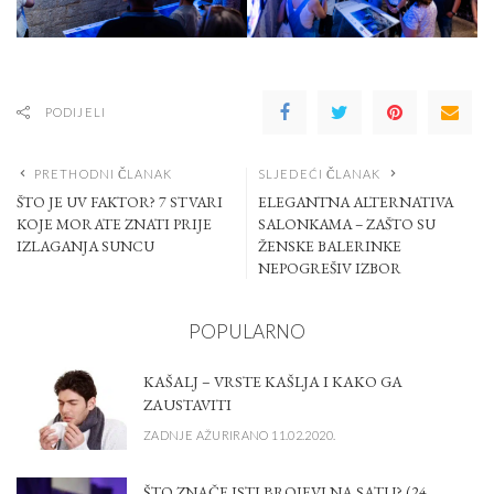
PODIJELI
PRETHODNI ČLANAK
SLJEDEĆI ČLANAK
ŠTO JE UV FAKTOR? 7 STVARI
ELEGANTNA ALTERNATIVA
KOJE MORATE ZNATI PRIJE
SALONKAMA – ZAŠTO SU
IZLAGANJA SUNCU
ŽENSKE BALERINKE
NEPOGREŠIV IZBOR
POPULARNO
KAŠALJ – VRSTE KAŠLJA I KAKO GA
ZAUSTAVITI
ZADNJE AŽURIRANO 11.02.2020.
ŠTO ZNAČE ISTI BROJEVI NA SATU? (24