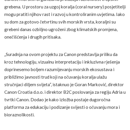
grebena. U prostoru za uzgoj koralja (coral nursery) posjetitelji
mogu pratiti njihov rast i razvoj u kontroliranim uvjetima. Iako
su dom za gotovo četvrtinu svih morskih vrsta, koraljni su
grebeni danas ozbiljno ugroženi zbog klimatskih promjena,
onečišćenja i drugih pritisaka.
„Suradnja na ovom projektu za Canon predstavlja priliku da
kroz tehnologiju, vizualnu interpretaciju i inkluzivna rješenja
doprinesemo boljem razumijevanju morskih ekosustava i
približimo javnosti trud koji na očuvanju koralja ulažu
stručnjaci diljem svijeta“, istaknuo je Goran Marković, direktor
Canon Croatia d.o.o. i direktor B2C poslovanja za regiju Adria u
tvrtki Canon. Dodao je kako izložba postaje dugoročna
platforma za edukaciju i podizanje svijesti o očuvanju mora i
bioraznolikosti.