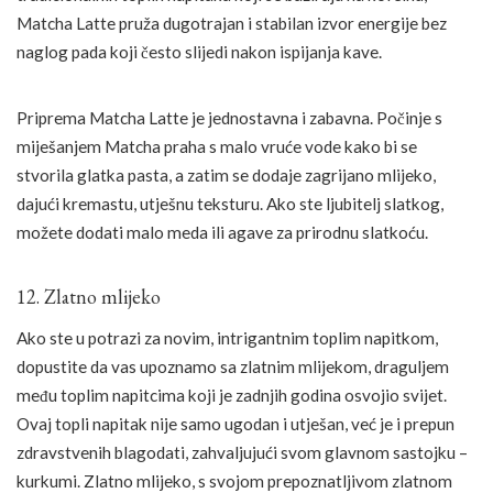
Matcha Latte pruža dugotrajan i stabilan izvor energije bez
naglog pada koji često slijedi nakon ispijanja kave.
Priprema Matcha Latte je jednostavna i zabavna. Počinje s
miješanjem Matcha praha s malo vruće vode kako bi se
stvorila glatka pasta, a zatim se dodaje zagrijano mlijeko,
dajući kremastu, utješnu teksturu. Ako ste ljubitelj slatkog,
možete dodati malo meda ili agave za prirodnu slatkoću.
12. Zlatno mlijeko
Ako ste u potrazi za novim, intrigantnim toplim napitkom,
dopustite da vas upoznamo sa zlatnim mlijekom, draguljem
među toplim napitcima koji je zadnjih godina osvojio svijet.
Ovaj topli napitak nije samo ugodan i utješan, već je i prepun
zdravstvenih blagodati, zahvaljujući svom glavnom sastojku –
kurkumi. Zlatno mlijeko, s svojom prepoznatljivom zlatnom