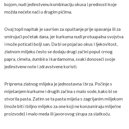
bojom, nudi jedinstvenu kombinaciju okusa i prednosti koje
možda nećete naći u drugim pićima.
Ovaj topli napitak je savršen za opuštanje prije spavanja ili za
smirujući početak dana, jer kurkuma nudi protuupalna svojstva
i može poticati bolji san. Da bi se pojačao okus i ljekovitost,
zlatnom mlijeku često se dodaju drugi začini poput crnog
papra, cimeta, đumbira i kardamoma, svaki donoseći svoje
jedinstvene note i zdravstvene koristi.
Priprema zlatnog mlijeka je jednostavna i brza. Počinje s
miješanjem kurkume i drugih začina s malo vode, kako bi se
stvorila pasta. Zatim se ta pasta miješa s zagrijanim mlijekom
(može biti i biljno mlijeko za one koji ne konzumiraju mliječne
proizvode) i malo meda ili javorovog sirupa za slatkoću.