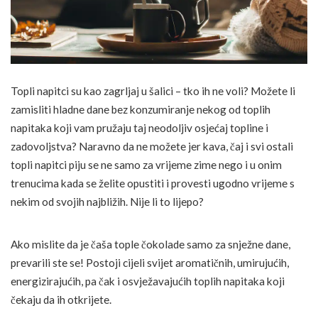
Topli napitci su kao zagrljaj u šalici – tko ih ne voli? Možete li
zamisliti hladne dane bez konzumiranje nekog od toplih
napitaka koji vam pružaju taj neodoljiv osjećaj topline i
zadovoljstva? Naravno da ne možete jer kava, čaj i svi ostali
topli napitci piju se ne samo za vrijeme zime nego i u onim
trenucima kada se želite opustiti i provesti ugodno vrijeme s
nekim od svojih najbližih. Nije li to lijepo?
Ako mislite da je čaša tople čokolade samo za snježne dane,
prevarili ste se! Postoji cijeli svijet aromatičnih, umirujućih,
energizirajućih, pa čak i osvježavajućih toplih napitaka koji
čekaju da ih otkrijete.