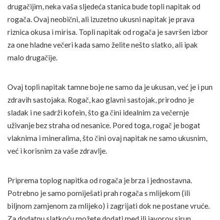
drugačijim, neka vaša sljedeća stanica bude topli napitak od
rogača. Ovaj neobični, ali izuzetno ukusni napitak je prava
riznica okusa i mirisa. Topli napitak od rogača je savršen izbor
za one hladne večeri kada samo želite nešto slatko, ali ipak
malo drugačije.
Ovaj topli napitak tamne boje ne samo da je ukusan, već je i pun
zdravih sastojaka. Rogač, kao glavni sastojak, prirodno je
sladak i ne sadrži kofein, što ga čini idealnim za večernje
uživanje bez straha od nesanice. Pored toga, rogač je bogat
vlaknima i mineralima, što čini ovaj napitak ne samo ukusnim,
već i korisnim za vaše zdravlje.
Priprema toplog napitka od rogača je brza i jednostavna.
Potrebno je samo pomiješati prah rogača s mlijekom (ili
biljnom zamjenom za mlijeko) i zagrijati dok ne postane vruće.
Za dodatnu slatkoću možete dodati med ili javorov sirup.