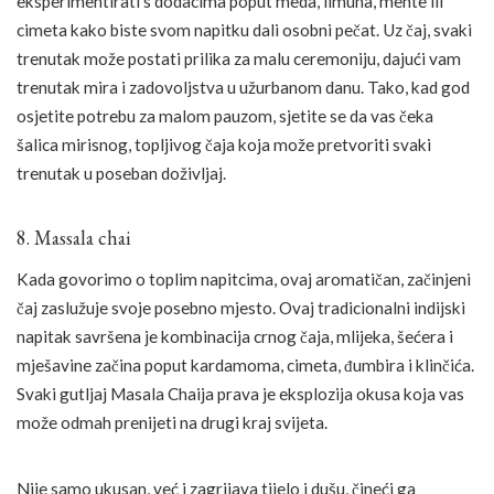
eksperimentirati s dodacima poput meda, limuna, mente ili
cimeta kako biste svom napitku dali osobni pečat. Uz čaj, svaki
trenutak može postati prilika za malu ceremoniju, dajući vam
trenutak mira i zadovoljstva u užurbanom danu. Tako, kad god
osjetite potrebu za malom pauzom, sjetite se da vas čeka
šalica mirisnog, topljivog čaja koja može pretvoriti svaki
trenutak u poseban doživljaj.
8. Massala chai
Kada govorimo o toplim napitcima, ovaj aromatičan, začinjeni
čaj zaslužuje svoje posebno mjesto. Ovaj tradicionalni indijski
napitak savršena je kombinacija crnog čaja, mlijeka, šećera i
mješavine začina poput kardamoma, cimeta, đumbira i klinčića.
Svaki gutljaj Masala Chaija prava je eksplozija okusa koja vas
može odmah prenijeti na drugi kraj svijeta.
Nije samo ukusan, već i zagrijava tijelo i dušu, čineći ga