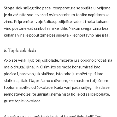
Stoga, dok snijeg tiho pada i temperature se spuštaju, vrijeme
je da začinite svoje večeri ovim čarobnim toplim napitkom za
zimu. Pripremite svoje šalice, podijelite radost i neka kuhano
vino postane vaš simbol zimske idile. Nakon svega, zima bez
kuhana vina je poput zime bez snijega – jednostavno nije ista!
6. Topla čokolada
Ako ste veliki ljubitelj čokolade, možete ju slobodno probati na
malo drugačiji način. Osim što se može konzumirati kao
pločica i, naravno, u kolačima, isto tako ju možete piti kao
slatki napitak. Da, pričamo o divnom, kremastom i utješnom
toplom napitku od čokolade. Kada vani pada snijeg ili kada se
jednostavno želite ugrijati, nema ništa bolje od šalice bogate,
guste tople čokolade.
Ali zašto se zaustaviti na klasičnoj tamnoj čokoladi? Topla