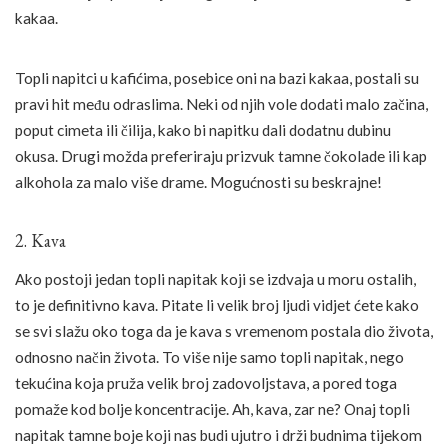
kakaa.
Topli napitci u kafićima, posebice oni na bazi kakaa, postali su
pravi hit među odraslima. Neki od njih vole dodati malo začina,
poput cimeta ili čilija, kako bi napitku dali dodatnu dubinu
okusa. Drugi možda preferiraju prizvuk tamne čokolade ili kap
alkohola za malo više drame. Mogućnosti su beskrajne!
2. Kava
Ako postoji jedan topli napitak koji se izdvaja u moru ostalih,
to je definitivno kava. Pitate li velik broj ljudi vidjet ćete kako
se svi slažu oko toga da je kava s vremenom postala dio života,
odnosno način života. To više nije samo topli napitak, nego
tekućina koja pruža velik broj zadovoljstava, a pored toga
pomaže kod bolje koncentracije. Ah, kava, zar ne? Onaj topli
napitak tamne boje koji nas budi ujutro i drži budnima tijekom