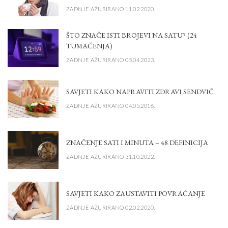
ZADNJE AŽURIRANO 11.02.2020.
ŠTO ZNAČE ISTI BROJEVI NA SATU? (24
TUMAČENJA)
ZADNJE AŽURIRANO 05.04.2023.
SAVJETI KAKO NAPRAVITI ZDRAVI SENDVIČ
ZADNJE AŽURIRANO 04.05.2016.
ZNAČENJE SATI I MINUTA – 48 DEFINICIJA
ZADNJE AŽURIRANO 31.10.2022.
SAVJETI KAKO ZAUSTAVITI POVRAĆANJE
ZADNJE AŽURIRANO 02.02.2020.