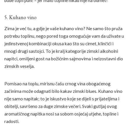
bude topli punč – jer malo topline nikad nije na odmet!
5. Kuhano vino
Zima je već tu, a gdje je vaše kuhano vino? Ne samo što pruža
potrebu toplinu, nego pored toga omogućuje vam da uživate u
jedinstvenoj kombinaciji okusa kao što su cimet, klinčići i
mnogi drugi sastojci. To je kralj kategorije zimski alkoholni
napitci, omiljeni gost na božićnim sajmovima i neizostavni dio
zimskih veselja.
Pomisao na toplu, mirisnu čašu crnog vina obogaćenog
začinima može odagnati bilo kakav zimski blues. Kuhano vino
nije samo napitak; to je iskustvo koje se dijeli s prijateljima i
obitelji, savršeno za duge zimske večeri. Svaki gutljaj ovog
aromatičnog napitka nosi sa sobom osjećaj utjehe, topline i
radosti.