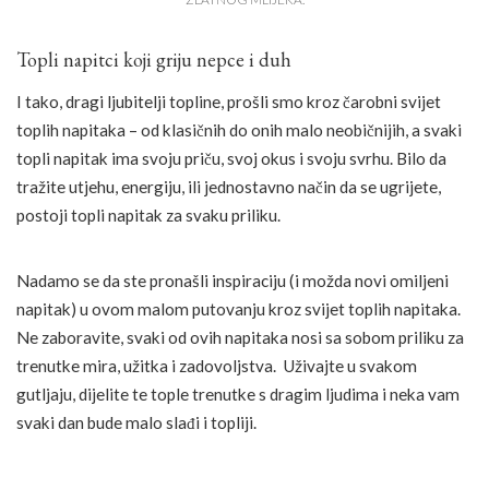
Topli napitci koji griju nepce i duh
I tako, dragi ljubitelji topline, prošli smo kroz čarobni svijet
toplih napitaka – od klasičnih do onih malo neobičnijih, a svaki
topli napitak ima svoju priču, svoj okus i svoju svrhu. Bilo da
tražite utjehu, energiju, ili jednostavno način da se ugrijete,
postoji topli napitak za svaku priliku.
Nadamo se da ste pronašli inspiraciju (i možda novi omiljeni
napitak) u ovom malom putovanju kroz svijet toplih napitaka.
Ne zaboravite, svaki od ovih napitaka nosi sa sobom priliku za
trenutke mira, užitka i zadovoljstva. Uživajte u svakom
gutljaju, dijelite te tople trenutke s dragim ljudima i neka vam
svaki dan bude malo slađi i topliji.