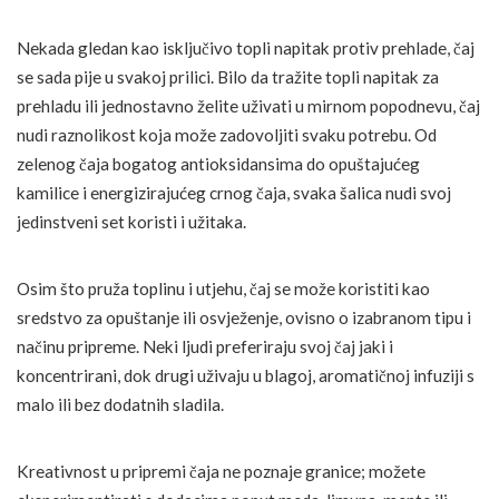
Nekada gledan kao isključivo topli napitak protiv prehlade, čaj
se sada pije u svakoj prilici. Bilo da tražite topli napitak za
prehladu ili jednostavno želite uživati u mirnom popodnevu, čaj
nudi raznolikost koja može zadovoljiti svaku potrebu. Od
zelenog čaja bogatog antioksidansima do opuštajućeg
kamilice i energizirajućeg crnog čaja, svaka šalica nudi svoj
jedinstveni set koristi i užitaka.
Osim što pruža toplinu i utjehu, čaj se može koristiti kao
sredstvo za opuštanje ili osvježenje, ovisno o izabranom tipu i
načinu pripreme. Neki ljudi preferiraju svoj čaj jaki i
koncentrirani, dok drugi uživaju u blagoj, aromatičnoj infuziji s
malo ili bez dodatnih sladila.
Kreativnost u pripremi čaja ne poznaje granice; možete