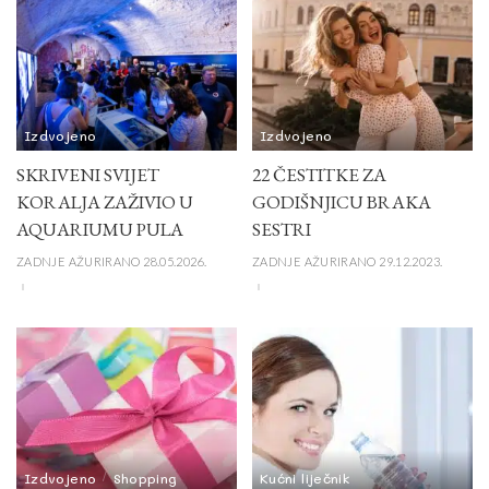
Izdvojeno
Izdvojeno
SKRIVENI SVIJET
22 ČESTITKE ZA
KORALJA ZAŽIVIO U
GODIŠNJICU BRAKA
AQUARIUMU PULA
SESTRI
ZADNJE AŽURIRANO 28.05.2026.
ZADNJE AŽURIRANO 29.12.2023.
Izdvojeno
Shopping
Kućni liječnik