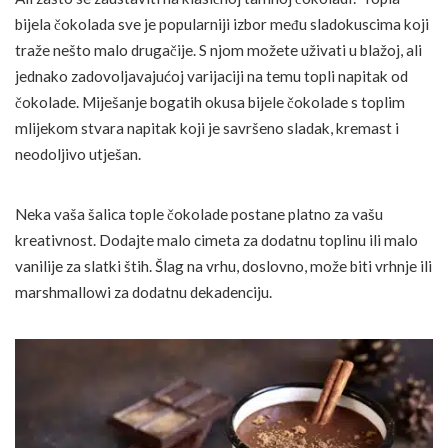
bijela čokolada sve je popularniji izbor među sladokuscima koji
traže nešto malo drugačije. S njom možete uživati u blažoj, ali
jednako zadovoljavajućoj varijaciji na temu topli napitak od
čokolade. Miješanje bogatih okusa bijele čokolade s toplim
mlijekom stvara napitak koji je savršeno sladak, kremast i
neodoljivo utješan.
Neka vaša šalica tople čokolade postane platno za vašu
kreativnost. Dodajte malo cimeta za dodatnu toplinu ili malo
vanilije za slatki štih. Šlag na vrhu, doslovno, može biti vrhnje ili
marshmallowi za dodatnu dekadenciju.