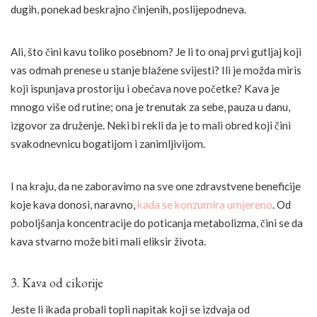
dugih, ponekad beskrajno činjenih, poslijepodneva.
Ali, što čini kavu toliko posebnom? Je li to onaj prvi gutljaj koji
vas odmah prenese u stanje blažene svijesti? Ili je možda miris
koji ispunjava prostoriju i obećava nove početke? Kava je
mnogo više od rutine; ona je trenutak za sebe, pauza u danu,
izgovor za druženje. Neki bi rekli da je to mali obred koji čini
svakodnevnicu bogatijom i zanimljivijom.
I na kraju, da ne zaboravimo na sve one zdravstvene beneficije
koje kava donosi, naravno,
kada se konzumira umjereno
. Od
poboljšanja koncentracije do poticanja metabolizma, čini se da
kava stvarno može biti mali eliksir života.
3. Kava od cikorije
Jeste li ikada probali topli napitak koji se izdvaja od