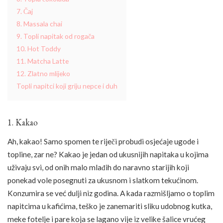
7. Čaj
8. Massala chai
9. Topli napitak od rogača
10. Hot Toddy
11. Matcha Latte
12. Zlatno mlijeko
Topli napitci koji griju nepce i duh
1. Kakao
Ah, kakao! Samo spomen te riječi probudi osjećaje ugode i
topline, zar ne? Kakao je jedan od ukusnijih napitaka u kojima
uživaju svi, od onih malo mlađih do naravno starijih koji
ponekad vole posegnuti za ukusnom i slatkom tekućinom.
Konzumira se već dulji niz godina. A kada razmišljamo o toplim
napitcima u kafićima, teško je zanemariti sliku udobnog kutka,
meke fotelje i pare koja se lagano vije iz velike šalice vrućeg