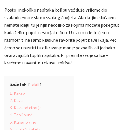
Postoji nekoliko napitaka koji su već duže vrijeme dio
svakodnevnice skoro svakog čovjeka. Ako kojim slučajem
nemate ideju, tu je njih nekoliko za kojima možete posegnuti
kada želite popiti nešto jako fino. U ovom tekstu ćemo
razmotriti ne samo klasične favorite poput kave i čaja, već
ćemo se upustiti i u otkrivanje manje poznatih, ali jednako
očaravajućih toplih napitaka. Pripremite svoje šalice –
krećemo u avanturu okusa i mirisa!
Sažetak
sakrij
1. Kakao
2. Kava
3. Kava od cikorije
4. Topli punč
5. Kuhano vino
6. Topla čokolada