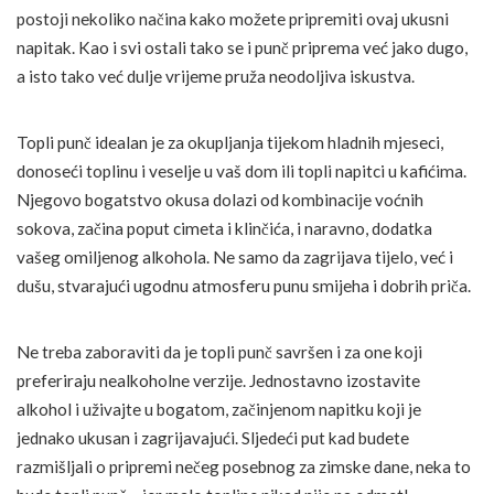
postoji nekoliko načina kako možete pripremiti ovaj ukusni
napitak. Kao i svi ostali tako se i punč priprema već jako dugo,
a isto tako već dulje vrijeme pruža neodoljiva iskustva.
Topli punč idealan je za okupljanja tijekom hladnih mjeseci,
donoseći toplinu i veselje u vaš dom ili topli napitci u kafićima.
Njegovo bogatstvo okusa dolazi od kombinacije voćnih
sokova, začina poput cimeta i klinčića, i naravno, dodatka
vašeg omiljenog alkohola. Ne samo da zagrijava tijelo, već i
dušu, stvarajući ugodnu atmosferu punu smijeha i dobrih priča.
Ne treba zaboraviti da je topli punč savršen i za one koji
preferiraju nealkoholne verzije. Jednostavno izostavite
alkohol i uživajte u bogatom, začinjenom napitku koji je
jednako ukusan i zagrijavajući. Sljedeći put kad budete
razmišljali o pripremi nečeg posebnog za zimske dane, neka to