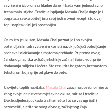
savršenim izborom za hladne dane ili kada vam jednostavno
treba malo utjehe. Tradicija ispijanja Masala Chaija duga je i
bogata, a svaka obitelj ima svoj jedinstveni recept, što ovaj
topli napitak čini još posebnijim.
Osim što je ukusan, Masala Chai poznat je i po svojim
potencijalnim zdravstvenim koristima, uključujući poboljšanje
probave i olakšavanje simptoma prehlade. Priprema ovog
čarobnog napitka uključuje kuhinje začina i čaja u vodi prije
dodavanja mlijeka i šećera, što rezultira bogatom, kremastom
teksturom koja grije od glave do pete.
U svijetu toplih napitaka,
Masala Chai
zauzima posebno mjesto
zbog svoje jedinstvene mješavine okusa, mirisa i tradicije.
Dakle, sljedeći put kada tražite nešto što će vas ugrijati i
razveseliti, sjetite se ovog divnog, začinjenog čaja.