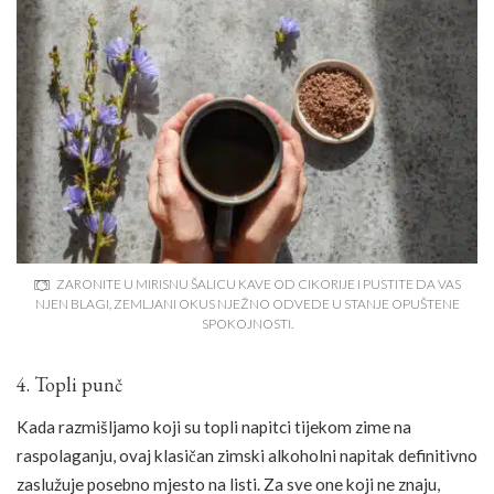
ZARONITE U MIRISNU ŠALICU KAVE OD CIKORIJE I PUSTITE DA VAS
NJEN BLAGI, ZEMLJANI OKUS NJEŽNO ODVEDE U STANJE OPUŠTENE
SPOKOJNOSTI.
4. Topli punč
Kada razmišljamo koji su topli napitci tijekom zime na
raspolaganju, ovaj klasičan zimski alkoholni napitak definitivno
zaslužuje posebno mjesto na listi. Za sve one koji ne znaju,