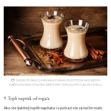
ZAGRLITE ŠALICU MASSALA CHAIJA I PUSTITE DA VAS NJEZINI
ZAČINI ZAGRIJU IZNUTRA, ŠIREĆI MIR I TOPLINU PO CIJELOM TIJELU.
9. Topli napitak od rogača
Ako ste ljubitelj toplih napitaka i u potrazi ste za nečim malo