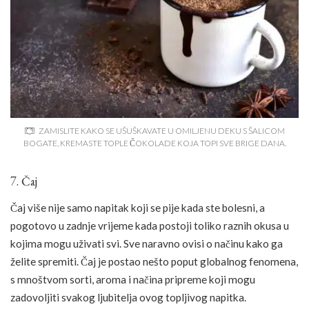
ZAMISLITE KAKO SE UŠUŠKAVATE U OMILJENU DEKU S ŠALICOM
BOGATE, KREMASTE TOPLE ČOKOLADE KOJA TOPI SVE BRIGE DANA.
7. Čaj
Čaj više nije samo napitak koji se pije kada ste bolesni, a
pogotovo u zadnje vrijeme kada postoji toliko raznih okusa u
kojima mogu uživati svi. Sve naravno ovisi o načinu kako ga
želite spremiti. Čaj je postao nešto poput globalnog fenomena,
s mnoštvom sorti, aroma i načina pripreme koji mogu
zadovoljiti svakog ljubitelja ovog topljivog napitka.