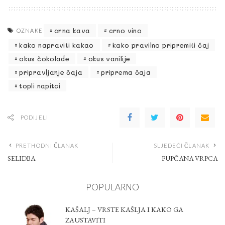
crna kava
crno vino
OZNAKE
kako napraviti kakao
kako pravilno pripremiti čaj
okus čokolade
okus vanilije
pripravljanje čaja
priprema čaja
topli napitci
PODIJELI
PRETHODNI ČLANAK
SLJEDEĆI ČLANAK
SELIDBA
PUPČANA VRPCA
POPULARNO
KAŠALJ – VRSTE KAŠLJA I KAKO GA
ZAUSTAVITI