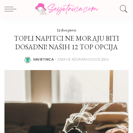
Izdvojeno
TOPLI NAPITCI NE MORAJU BITI
DOSADNI! NAŠIH 12 TOP OPCIJA
SAVJETNICA
ZADNJE AŽURIRANO 05.03.2024.
POSTED
BY