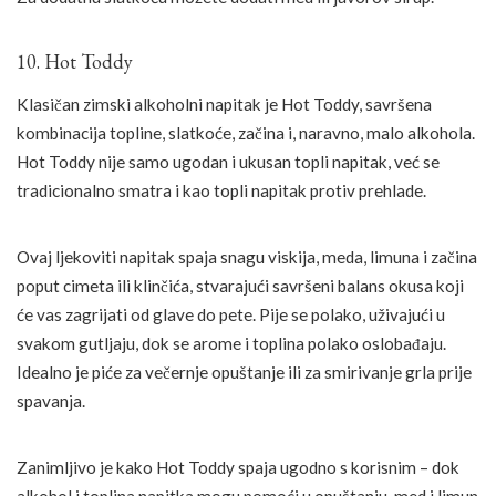
10. Hot Toddy
Klasičan zimski alkoholni napitak je Hot Toddy, savršena
kombinacija topline, slatkoće, začina i, naravno, malo alkohola.
Hot Toddy nije samo ugodan i ukusan topli napitak, već se
tradicionalno smatra i kao topli napitak protiv prehlade.
Ovaj ljekoviti napitak spaja snagu viskija, meda, limuna i začina
poput cimeta ili klinčića, stvarajući savršeni balans okusa koji
će vas zagrijati od glave do pete. Pije se polako, uživajući u
svakom gutljaju, dok se arome i toplina polako oslobađaju.
Idealno je piće za večernje opuštanje ili za smirivanje grla prije
spavanja.
Zanimljivo je kako Hot Toddy spaja ugodno s korisnim – dok
alkohol i toplina napitka mogu pomoći u opuštanju, med i limun