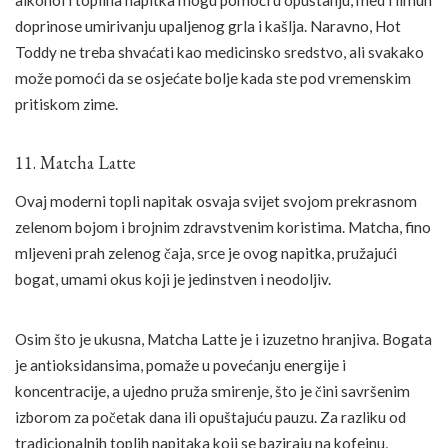
doprinose umirivanju upaljenog grla i kašlja. Naravno, Hot
Toddy ne treba shvaćati kao medicinsko sredstvo, ali svakako
može pomoći da se osjećate bolje kada ste pod vremenskim
pritiskom zime.
11. Matcha Latte
Ovaj moderni topli napitak osvaja svijet svojom prekrasnom
zelenom bojom i brojnim zdravstvenim koristima. Matcha, fino
mljeveni prah zelenog čaja, srce je ovog napitka, pružajući
bogat, umami okus koji je jedinstven i neodoljiv.
Osim što je ukusna, Matcha Latte je i izuzetno hranjiva. Bogata
je antioksidansima, pomaže u povećanju energije i
koncentracije, a ujedno pruža smirenje, što je čini savršenim
izborom za početak dana ili opuštajuću pauzu. Za razliku od
tradicionalnih toplih napitaka koji se baziraju na kofeinu,