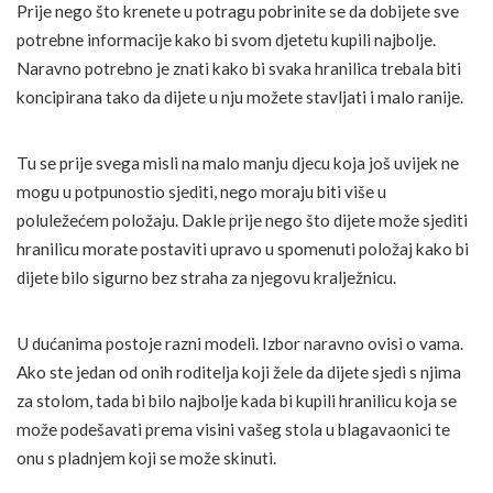
Prije nego što krenete u potragu pobrinite se da dobijete sve
potrebne informacije kako bi svom djetetu kupili najbolje.
Naravno potrebno je znati kako bi svaka hranilica trebala biti
koncipirana tako da dijete u nju možete stavljati i malo ranije.
Tu se prije svega misli na malo manju djecu koja još uvijek ne
mogu u potpunostio sjediti, nego moraju biti više u
poluležećem položaju. Dakle prije nego što dijete može sjediti
hranilicu morate postaviti upravo u spomenuti položaj kako bi
dijete bilo sigurno bez straha za njegovu kralježnicu.
U dućanima postoje razni modeli. Izbor naravno ovisi o vama.
Ako ste jedan od onih roditelja koji žele da dijete sjedi s njima
za stolom, tada bi bilo najbolje kada bi kupili hranilicu koja se
može podešavati prema visini vašeg stola u blagavaonici te
onu s pladnjem koji se može skinuti.