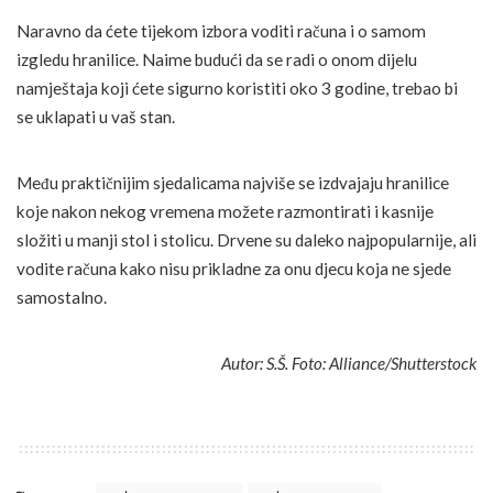
Naravno da ćete tijekom izbora voditi računa i o samom
izgledu hranilice. Naime budući da se radi o onom dijelu
namještaja koji ćete sigurno koristiti oko 3 godine, trebao bi
se uklapati u vaš stan.
Među praktičnijim sjedalicama najviše se izdvajaju hranilice
koje nakon nekog vremena možete razmontirati i kasnije
složiti u manji stol i stolicu. Drvene su daleko najpopularnije, ali
vodite računa kako nisu prikladne za onu djecu koja ne sjede
samostalno.
Autor: S.Š. Foto: Alliance/Shutterstock