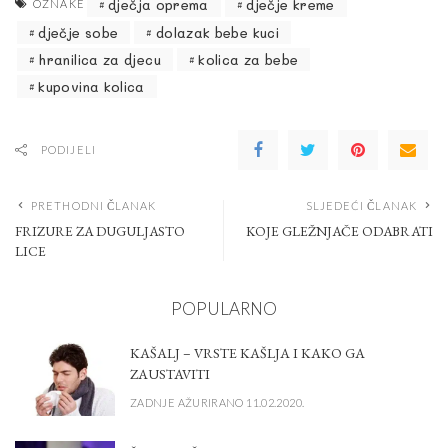
dječja oprema
dječje kreme
OZNAKE
dječje sobe
dolazak bebe kuci
hranilica za djecu
kolica za bebe
kupovina kolica
PODIJELI
PRETHODNI ČLANAK
SLJEDEĆI ČLANAK
FRIZURE ZA DUGULJASTO
KOJE GLEŽNJAČE ODABRATI
LICE
POPULARNO
KAŠALJ – VRSTE KAŠLJA I KAKO GA
ZAUSTAVITI
ZADNJE AŽURIRANO 11.02.2020.