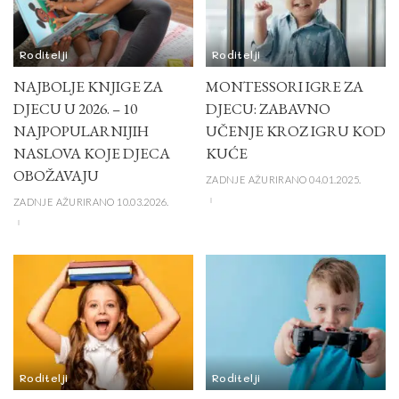
Roditelji
Roditelji
NAJBOLJE KNJIGE ZA
MONTESSORI IGRE ZA
DJECU U 2026. – 10
DJECU: ZABAVNO
NAJPOPULARNIJIH
UČENJE KROZ IGRU KOD
NASLOVA KOJE DJECA
KUĆE
OBOŽAVAJU
ZADNJE AŽURIRANO 04.01.2025.
ZADNJE AŽURIRANO 10.03.2026.
Roditelji
Roditelji