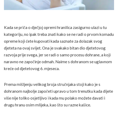
Kada se priča o dječjoj opremi hranilica zasigurno ulazi u tu
kategoriju, no ipak treba znati kako se ne radi o prvom komadu
opreme koji ćete kupovati kada saznate za dolazak svog
djeteta na ovaj svijet. Ona je svakako bitan dio djetetovog
razvoja prije svega, jer se radi o samo procesu dohrane, a koji
naravno ne započinje odmah. Naime s dohranom se uglavnom
kreće od djetetovog 6. mjeseca.
Prema mišljenju velikog broja stručnjaka stoji kako je s
dohranom najbolje započeti upravo u tom trenutku kada dijete
više nije toliko osjetljivo i kada mu polako možete davati i
drugu hranu osim mlijeka, kao što su razne kašice.