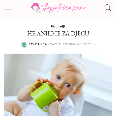
Roditelji
HRANILICE ZA DJECU
SAVJETNICA
ZADNJE AŽURIRANO 18.05.2016.
POSTED
BY