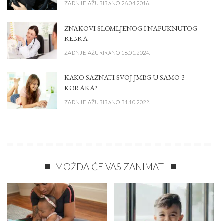
ZADNJE AŽURIRANO 26.04.2016.
ZNAKOVI SLOMLJENOG I NAPUKNUTOG
REBRA
ZADNJE AŽURIRANO 18.01.2024.
KAKO SAZNATI SVOJ JMBG U SAMO 3
KORAKA?
ZADNJE AŽURIRANO 31.10.2022.
MOŽDA ĆE VAS ZANIMATI