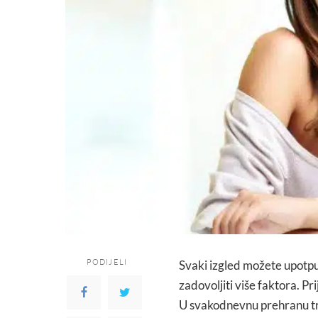
PODIJELI
Svaki izgled možete upotpu
zadovoljiti više faktora. P
U svakodnevnu prehranu tre