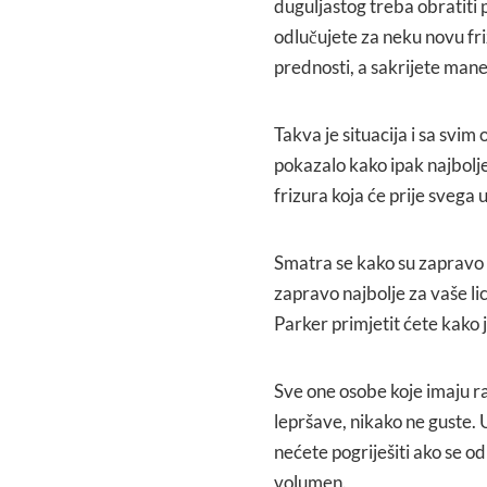
duguljastog treba obratiti
odlučujete za neku novu fr
prednosti, a sakrijete man
Takva je situacija i sa svim
pokazalo kako ipak najbolj
frizura koja će prije svega u
Smatra se kako su zapravo 
zapravo najbolje za vaše li
Parker primjetit ćete kako j
Sve one osobe koje imaju rav
lepršave, nikako ne guste. U
nećete pogriješiti ako se od
volumen.