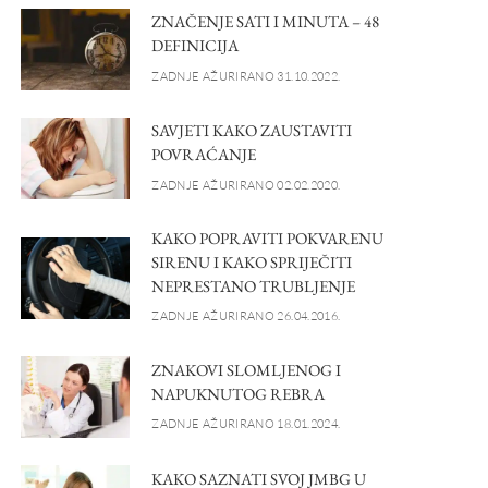
ZNAČENJE SATI I MINUTA – 48
DEFINICIJA
ZADNJE AŽURIRANO 31.10.2022.
SAVJETI KAKO ZAUSTAVITI
POVRAĆANJE
ZADNJE AŽURIRANO 02.02.2020.
KAKO POPRAVITI POKVARENU
SIRENU I KAKO SPRIJEČITI
NEPRESTANO TRUBLJENJE
ZADNJE AŽURIRANO 26.04.2016.
ZNAKOVI SLOMLJENOG I
NAPUKNUTOG REBRA
ZADNJE AŽURIRANO 18.01.2024.
KAKO SAZNATI SVOJ JMBG U