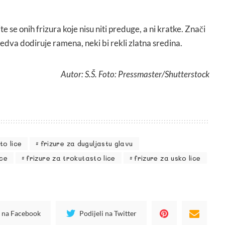
te se onih frizura koje nisu niti preduge, a ni kratke. Znači
jedva dodiruje ramena, neki bi rekli zlatna sredina.
Autor: S.Š. Foto: Pressmaster/Shutterstock
to lice
frizure za duguljastu glavu
ice
frizure za trokutasto lice
frizure za usko lice
i na Facebook
Podijeli na Twitter