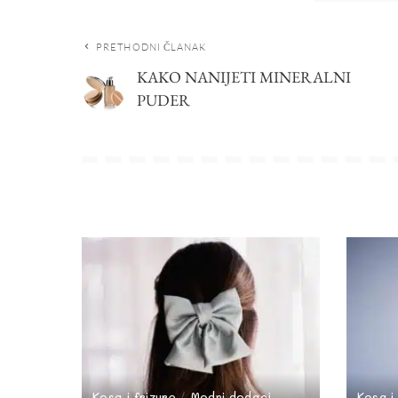
PRETHODNI ČLANAK
KAKO NANIJETI MINERALNI
PUDER
Kosa i frizure
Modni dodaci
Kosa i