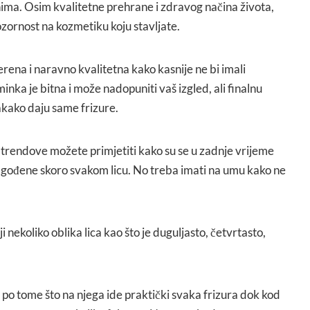
ima. Osim kvalitetne prehrane i zdravog načina života,
zornost na kozmetiku koju stavljate.
rena i naravno kvalitetna kako kasnije ne bi imali
ka je bitna i može nadopuniti vaš izgled, ali finalnu
akako daju same frizure.
 trendove možete primjetiti kako su se u zadnje vrijeme
lagođene skoro svakom licu. No treba imati na umu kako ne
i nekoliko oblika lica kao što je duguljasto, četvrtasto,
po tome što na njega ide praktički svaka frizura dok kod