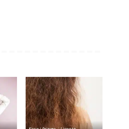
Kosa i frizure
Ljepota