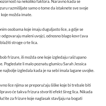
 pozornost na nekoliko faktora. Naravno kada se
izuru razmišljate samo o tome da istaknete sve svoje
e koje možda imate.
 onim osobama koje imaju duguljasto lice, a gdje se
e odgovaraju maleni uvojci, odnosno blago kovrčava
blažiti stroge crte lica.
bob frizure, ili možda one koje izgledaju raščupano
ce. Pogledate li malo poznatu glumicu Sarah Jessica
e najbolje izgledala kada je na sebi imala lagane uvojke.
no lice njima se preporučaju šiške koje bi trebale biti
pravo će takva frizura stvoriti efekt šireg lica. Nikada
lučite za frizure koje naglasak stavljaju na bogati