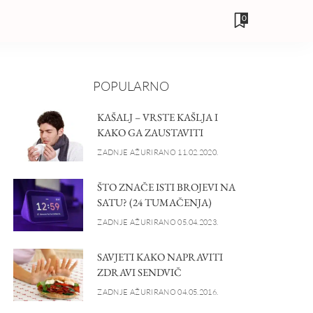
0
POPULARNO
KAŠALJ – VRSTE KAŠLJA I
KAKO GA ZAUSTAVITI
ZADNJE AŽURIRANO 11.02.2020.
ŠTO ZNAČE ISTI BROJEVI NA
SATU? (24 TUMAČENJA)
ZADNJE AŽURIRANO 05.04.2023.
SAVJETI KAKO NAPRAVITI
ZDRAVI SENDVIČ
ZADNJE AŽURIRANO 04.05.2016.