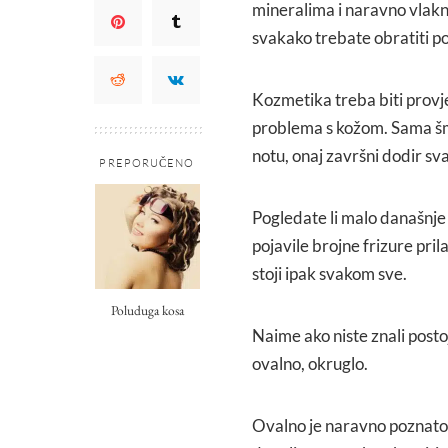
mineralima i naravno vlakn
svakako trebate obratiti po
Kozmetika treba biti provje
problema s kožom. Sama šmin
notu, onaj završni dodir sv
PREPORUČENO
Pogledate li malo današnje
pojavile brojne frizure pri
stoji ipak svakom sve.
Poluduga kosa
Naime ako niste znali postoj
ovalno, okruglo.
Ovalno je naravno poznato 