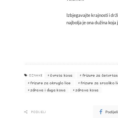
Izbjegavajte krajnosti i drži
najbolja je ona dužina koja 
čvrsta kosa
frizure za četvrtas
OZNAKE
frizure za okruglo lice
frizure za srcoliko l
zdrava i duga kosa
zdrava kosa
Podijel
PODIJELI