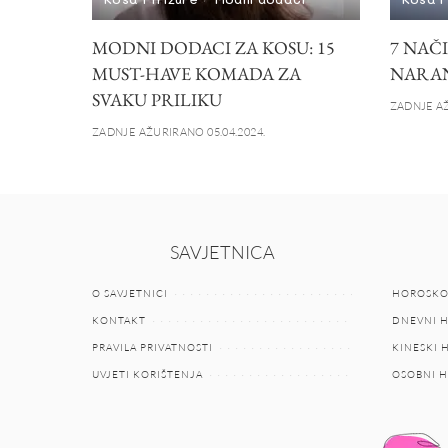
MODNI DODACI ZA KOSU: 15
7 NAČ
MUST-HAVE KOMADA ZA
NARAN
SVAKU PRILIKU
ZADNJE AŽ
ZADNJE AŽURIRANO 05.04.2024.
SAVJETNICA
O SAVJETNICI
HOROSKO
KONTAKT
DNEVNI 
PRAVILA PRIVATNOSTI
KINESKI
UVJETI KORIŠTENJA
OSOBNI 