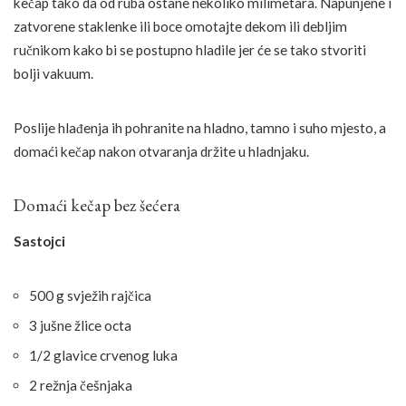
kečap tako da od ruba ostane nekoliko milimetara. Napunjene i
zatvorene staklenke ili boce omotajte dekom ili debljim
ručnikom kako bi se postupno hladile jer će se tako stvoriti
bolji vakuum.
Poslije hlađenja ih pohranite na hladno, tamno i suho mjesto, a
domaći kečap nakon otvaranja držite u hladnjaku.
Domaći kečap bez šećera
Sastojci
500 g svježih rajčica
3 jušne žlice octa
1/2 glavice crvenog luka
2 režnja češnjaka