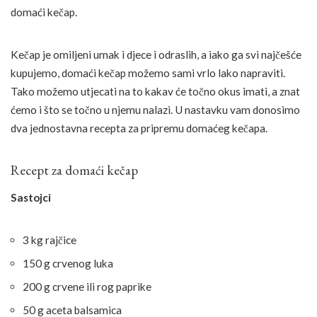
domaći kečap.
Kečap je omiljeni umak i djece i odraslih, a iako ga svi najčešće
kupujemo, domaći kečap možemo sami vrlo lako napraviti.
Tako možemo utjecati na to kakav će točno okus imati, a znat
ćemo i što se točno u njemu nalazi. U nastavku vam donosimo
dva jednostavna recepta za pripremu domaćeg kečapa.
Recept za domaći kečap
Sastojci
3 kg rajčice
150 g crvenog luka
200 g crvene ili rog paprike
50 g aceta balsamica