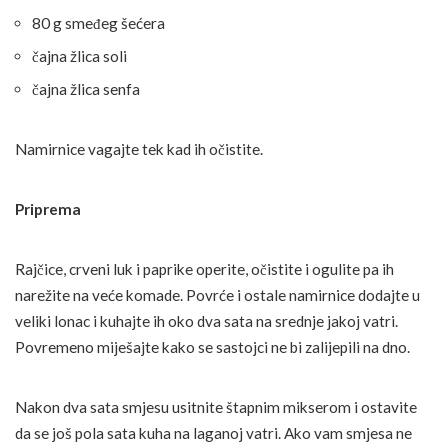
80 g smeđeg šećera
čajna žlica soli
čajna žlica senfa
Namirnice vagajte tek kad ih očistite.
Priprema
Rajčice, crveni luk i paprike operite, očistite i ogulite pa ih
narežite na veće komade. Povrće i ostale namirnice dodajte u
veliki lonac i kuhajte ih oko dva sata na srednje jakoj vatri.
Povremeno miješajte kako se sastojci ne bi zalijepili na dno.
Nakon dva sata smjesu usitnite štapnim mikserom i ostavite
da se još pola sata kuha na laganoj vatri. Ako vam smjesa ne