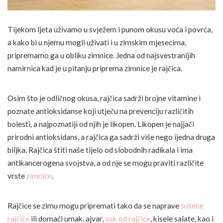
Tijekom ljeta uživamo u svježem i punom okusu voća i povrća,
a kako bi u njemu mogli uživati i u zimskim mjesecima,
pripremamo ga u obliku zimnice. Jedna od najsvestranijih
namirnica kad je u pitanju priprema zimnice je rajčica.
Osim što je odličnog okusa, rajčica sadrži brojne vitamine i
poznate antioksidanse koji utječu na prevenciju različitih
bolesti, a najpoznatiji od njih je likopen. Likopen je najjači
prirodni antioksidans, a rajčica ga sadrži više nego ijedna druga
biljka. Rajčica štiti naše tijelo od slobodnih radikala i ima
antikancerogena svojstva, a od nje se mogu praviti različite
vrste
zimnice
.
Rajčice se zimu mogu pripremati tako da se naprave
sušene
rajčice
ili domaći umak, ajvar,
sok od rajčice
, kisele salate, kao i