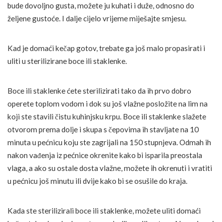
bude dovoljno gusta, možete ju kuhati i duže, odnosno do
željene gustoće. I dalje cijelo vrijeme miješajte smjesu.
Kad je domaći kečap gotov, trebate ga još malo propasirati i
uliti u sterilizirane boce ili staklenke.
Boce ili staklenke ćete sterilizirati tako da ih prvo dobro
operete toplom vodom i dok su još vlažne posložite na lim na
koji ste stavili čistu kuhinjsku krpu. Boce ili staklenke slažete
otvorom prema dolje i skupa s čepovima ih stavljate na 10
minuta u pećnicu koju ste zagrijali na 150 stupnjeva. Odmah ih
nakon vađenja iz pećnice okrenite kako bi isparila preostala
vlaga, a ako su ostale dosta vlažne, možete ih okrenuti i vratiti
u pećnicu još minutu ili dvije kako bi se osušile do kraja.
Kada ste sterilizirali boce ili staklenke, možete uliti domaći