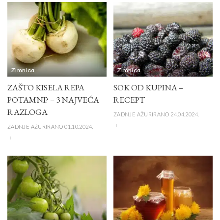
Zimnica
Zimnica
ZAŠTO KISELA REPA
SOK OD KUPINA –
POTAMNI? – 3 NAJVEĆA
RECEPT
RAZLOGA
ZADNJE AŽURIRANO 24.04.2024.
ZADNJE AŽURIRANO 01.10.2024.