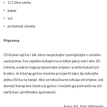
1/2 žlice senfa
papar
sol
prstohvat cimeta
Priprema
Očišćene rajčice i luk sitno nasjeckajte i pomiješajte s ostalim
sastojcima. Sve zajedno kuhajte na srednje jakoj vatri oko 30
minuta, a nakon toga propasirajte smjesu i vratite kuhati još
kratko. Je li kečap gotov možete provjeriti tako da izdvojite
jednu žličicu na tanjur. Ako se tekućina ne odvaja od smjese, vaš
domaći kečap bez šećera je gotov i možete ga pohraniti na isti
način kao i prethodno spomenuti.
Autor: A.V., Foto: Wikipedia