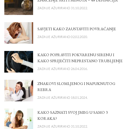
ZNAČENJE SATI I MINUTA – 48 DEFINICIJA
ZADNJE AŽURIRANO 31.10.2022.
SAVJETI KAKO ZAUSTAVITI POVRAĆANJE
ZADNJE AŽURIRANO 02.02.2020.
KAKO POPRAVITI POKVARENU SIRENU I
KAKO SPRIJEČITI NEPRESTANO TRUBLJENJE
ZADNJE AŽURIRANO 26.04.2016.
ZNAKOVI SLOMLJENOG I NAPUKNUTOG
REBRA
ZADNJE AŽURIRANO 18.01.2024.
KAKO SAZNATI SVOJ JMBG U SAMO 3
KORAKA?
ZADNJE AŽURIRANO 31.10.2022.