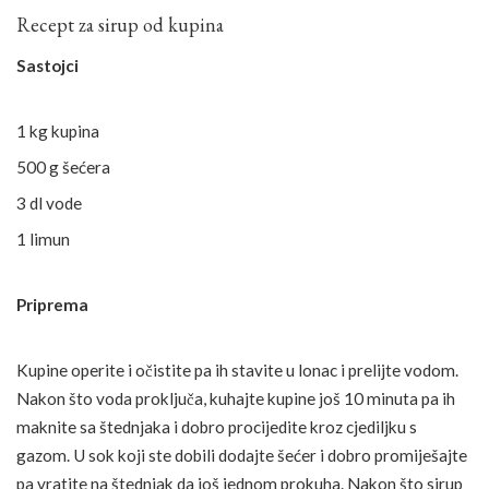
Recept za sirup od kupina
Sastojci
1 kg kupina
500 g šećera
3 dl vode
1
limun
Priprema
Kupine operite i očistite pa ih stavite u lonac i prelijte vodom.
Nakon što voda proključa, kuhajte kupine još 10 minuta pa ih
maknite sa štednjaka i dobro procijedite kroz cjediljku s
gazom. U sok koji ste dobili dodajte šećer i dobro promiješajte
pa vratite na štednjak da još jednom prokuha. Nakon što sirup