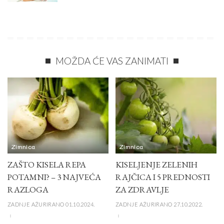
MOŽDA ĆE VAS ZANIMATI
Zimnica
Zimnica
ZAŠTO KISELA REPA
KISELJENJE ZELENIH
POTAMNI? – 3 NAJVEĆA
RAJČICA I 5 PREDNOSTI
RAZLOGA
ZA ZDRAVLJE
ZADNJE AŽURIRANO 01.10.2024.
ZADNJE AŽURIRANO 27.10.2022.