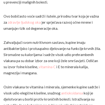
u prevenciji malignih bolesti.
Ovo bobičasto voće sadrži i lutein, prirodnu tvar koja je važna
za
zdravlje ljudskog oka
jer sprječava razvoj očne mrene i
umanjuje rizik od degeneracije oka.
Zahvaljujući svom nutritivnom sastavu, kupine imaju
antibakterijsko i protuupalno djelovanje na funkcije krvnih žila.
Siromašne su kalorijama i sadrže visok udio prehrambenih
vlakana pa su dobar izbor za one koji žele smršavjeti. Odličan
su izvor folne kiseline,
vitamina C
i E te minerala kalija,
magnezija i mangana.
Osim vlakana te vitamina i minerala, sjemenke kupine sadrže i
visok udio elegične kiseline, snažnog
antioksidansa
koji je
djelotvoran u borbi protiv kroničnih bolesti. Istraživanja su