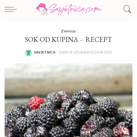
Zimnica
SOK OD KUPINA – RECEPT
SAVJETNICA
ZADNJE AŽURIRANO 24.04.2024.
POSTED
BY