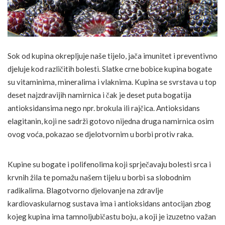
Sok od kupina okrepljuje naše tijelo, jača imunitet i preventivno
djeluje kod različitih bolesti. Slatke crne bobice kupina bogate
su vitaminima, mineralima i vlaknima. Kupina se svrstava u top
deset najzdravijih namirnica i čak je deset puta bogatija
antioksidansima nego npr. brokula ili rajčica. Antioksidans
elagitanin, koji ne sadrži gotovo nijedna druga namirnica osim
ovog voća, pokazao se djelotvornim u borbi protiv raka.
Kupine su bogate i polifenolima koji sprječavaju bolesti srca i
krvnih žila te pomažu našem tijelu u borbi sa slobodnim
radikalima. Blagotvorno djelovanje na zdravlje
kardiovaskularnog sustava ima i antioksidans antocijan zbog
kojeg kupina ima tamnoljubičastu boju, a koji je izuzetno važan