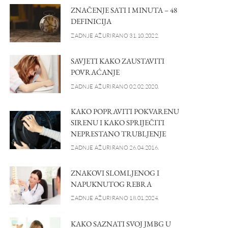
ZNAČENJE SATI I MINUTA – 48
DEFINICIJA
ZADNJE AŽURIRANO 31.10.2022.
SAVJETI KAKO ZAUSTAVITI
POVRAĆANJE
ZADNJE AŽURIRANO 02.02.2020.
KAKO POPRAVITI POKVARENU
SIRENU I KAKO SPRIJEČITI
NEPRESTANO TRUBLJENJE
ZADNJE AŽURIRANO 26.04.2016.
ZNAKOVI SLOMLJENOG I
NAPUKNUTOG REBRA
ZADNJE AŽURIRANO 18.01.2024.
KAKO SAZNATI SVOJ JMBG U