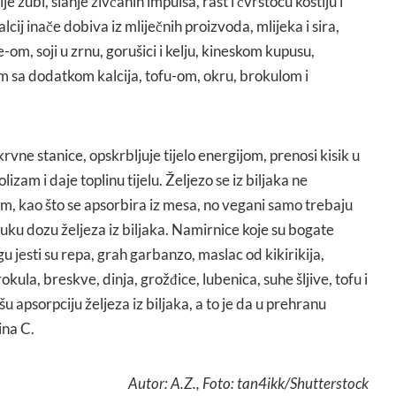
lje zubi, slanje živčanih impulsa, rast i čvrstoću kostiju i
lcij inače dobiva iz mliječnih proizvoda, mlijeka i sira,
e-om, soji u zrnu, gorušici i kelju, kineskom kupusu,
 sa dodatkom kalcija, tofu-om, okru, brokulom i
 krvne stanice, opskrbljuje tijelo energijom, prenosi kisik u
zam i daje toplinu tijelu. Željezo se iz biljaka ne
, kao što se apsorbira iz mesa, no vegani samo trebaju
ku dozu željeza iz biljaka. Namirnice koje su bogate
u jesti su repa, grah garbanzo, maslac od kikirikija,
ula, breskve, dinja, grožđice, lubenica, suhe šljive, tofu i
akšu apsorpciju željeza iz biljaka, a to je da u prehranu
ina C.
Autor: A.Z., Foto: tan4ikk/Shutterstock