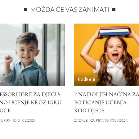
MOŽDA ĆE VAS ZANIMATI
ji
Roditelji
SSORI IGRE ZA DJECU:
7 NAJBOLJIH NAČINA Z
NO UČENJE KROZ IGRU
POTICANJE UČENJA
UĆE
KOD DJECE
URIRANO 04.01.2025.
ZADNJE AŽURIRANO 30.09.2024.