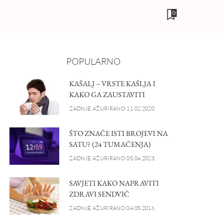
0
POPULARNO
KAŠALJ – VRSTE KAŠLJA I
KAKO GA ZAUSTAVITI
ZADNJE AŽURIRANO 11.02.2020.
ŠTO ZNAČE ISTI BROJEVI NA
SATU? (24 TUMAČENJA)
ZADNJE AŽURIRANO 05.04.2023.
SAVJETI KAKO NAPRAVITI
ZDRAVI SENDVIČ
ZADNJE AŽURIRANO 04.05.2016.