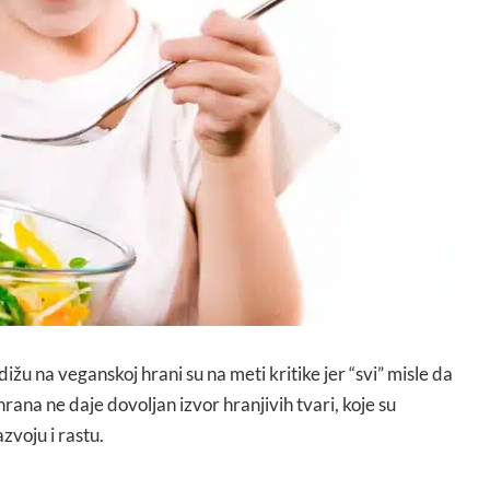
odižu na veganskoj hrani su na meti kritike jer “svi” misle da
rana ne daje dovoljan izvor hranjivih tvari, koje su
zvoju i rastu.