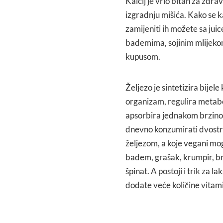
Kalcij je vrlo bitan za zdrav
izgradnju mišića. Kako se ka
zamijeniti ih možete sa juic
bademima, sojinim mlijekom
kupusom.
Željezo je sintetizira bijele
organizam, regulira metaboli
apsorbira jednakom brzinom
dnevno konzumirati dvostru
željezom, a koje vegani mog
badem, grašak, krumpir, brok
špinat. A postoji i trik za l
dodate veće količine vitam