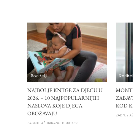
Roditelji
Roditel
NAJBOLJE KNJIGE ZA DJECU U
MONTE
2026. – 10 NAJPOPULARNIJIH
ZABAV
NASLOVA KOJE DJECA
KOD K
OBOŽAVAJU
ZADNJE AŽ
ZADNJE AŽURIRANO 10.03.2026.