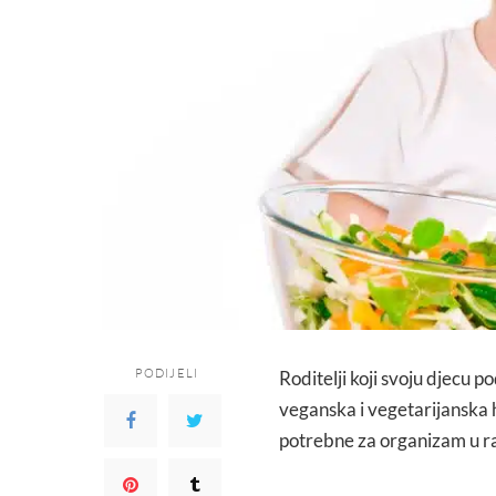
PODIJELI
Roditelji koji svoju djecu p
veganska i vegetarijanska h
potrebne za organizam u ra