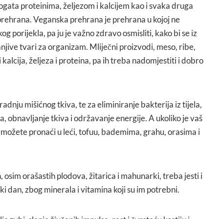
ogata proteinima, željezom i kalcijem kao i svaka druga
prehrana. Veganska prehrana je prehrana u kojoj ne
og porijekla, pa ju je važno zdravo osmisliti, kako bi se iz
njive tvari za organizam. Mliječni proizvodi, meso, ribe,
ri kalcija, željeza i proteina, pa ih treba nadomjestiti i dobro
radnju mišićnog tkiva, te za eliminiranje bakterija iz tijela,
, obnavljanje tkiva i održavanje energije. A ukoliko je vaš
 možete pronaći u leći, tofuu, bademima, grahu, orasima i
 osim orašastih plodova, žitarica i mahunarki, treba jesti i
ki dan, zbog minerala i vitamina koji su im potrebni.