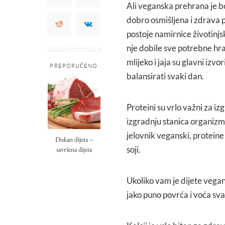
Ali veganska prehrana je b
dobro osmišljena i zdrava 
postoje namirnice životinjsk
nje dobile sve potrebne hra
mlijeko i jaja su glavni izvo
PREPORUČENO
balansirati svaki dan.
Proteini su vrlo važni za izg
izgradnju stanica organizma
jelovnik veganski, proteine
Dukan dijeta –
soji.
savršena dijeta
Ukoliko vam je dijete vegan,
jako puno povrća i voća sva