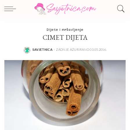
Dijete i mršavljenje
CIMET DIJETA
SAVJETNICA
ZADNJE AŽURIRANO 03.05.2016.
POSTED
BY