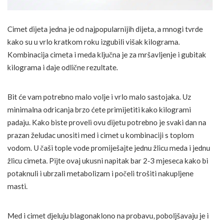
Cimet dijeta jedna je od najpopularnijih dijeta, a mnogi tvrde
kako su u vrlo kratkom roku izgubili višak kilograma.
Kombinacija cimeta i meda ključna je za mršavljenje i gubitak
kilograma i daje odlične rezultate.
Bit će vam potrebno malo volje i vrlo malo sastojaka. Uz
minimalna odricanja brzo ćete primijetiti kako kilogrami
padaju. Kako biste proveli ovu dijetu potrebno je svaki dan na
prazan želudac unositi med i cimet u kombinaciji s toplom
vodom. U čaši tople vode promiješajte jednu žlicu meda i jednu
žlicu cimeta. Pijte ovaj ukusni napitak bar 2-3 mjeseca kako bi
potaknuli i ubrzali metabolizam i počeli trošiti nakupljene
masti.
Med i cimet djeluju blagonaklono na probavu, poboljšavaju je i