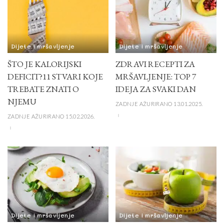
Dijete i mršavljenje
Dijete i mršavljenje
ŠTO JE KALORIJSKI
ZDRAVI RECEPTI ZA
DEFICIT?11 STVARI KOJE
MRŠAVLJENJE: TOP 7
TREBATE ZNATI O
IDEJA ZA SVAKI DAN
NJEMU
ZADNJE AŽURIRANO 13.01.2025.
ZADNJE AŽURIRANO 15.02.2026.
Dijete i mršavljenje
Dijete i mršavljenje