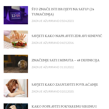
ŠTO ZNAČE ISTI BROJEVI NA SATU? (24
TUMAČENJA)
ZADNJE AŽURIRANO 05.04.2023.
SAVJETI KAKO NAPRAVITI ZDRAVI SENDVIČ
ZADNJE AŽURIRANO 04.05.2016.
ZNAČENJE SATI I MINUTA – 48 DEFINICIJA
ZADNJE AŽURIRANO 31.10.2022.
SAVJETI KAKO ZAUSTAVITI POVRAĆANJE
ZADNJE AŽURIRANO 02.02.2020.
KAKO POPRAVITI POKVARENU SIRENU I