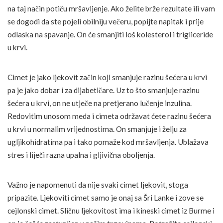
na taj način potiču mršavljenje. Ako želite brže rezultate ili vam
se dogodi da ste pojeli obilniju večeru, popijte napitak i prije
odlaska na spavanje. On će smanjiti loš kolesterol i trigliceride
u krvi.
Cimet je jako ljekovit začin koji smanjuje razinu šećera u krvi
pa je jako dobar i za dijabetičare. Uz to što smanjuje razinu
šećera u krvi, on ne utječe na pretjerano lučenje inzulina.
Redovitim unosom meda i cimeta održavat ćete razinu šećera
u krvi u normalim vrijednostima. On smanjuje i želju za
ugljikohidratima pa i tako pomaže kod mršavljenja. Ublažava
stres i liječi razna upalna i gljivična oboljenja.
Važno je napomenuti da nije svaki cimet ljekovit, stoga
pripazite. Ljekoviti cimet samo je onaj sa Šri Lanke i zove se
cejlonski cimet. Sličnu ljekovitost ima i kineski cimet iz Burme i