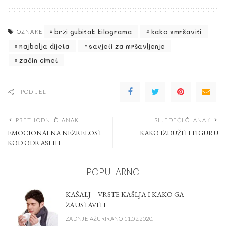
brzi gubitak kilograma
kako smršaviti
OZNAKE
najbolja dijeta
savjeti za mršavljenje
začin cimet
PODIJELI
PRETHODNI ČLANAK
SLJEDEĆI ČLANAK
EMOCIONALNA NEZRELOST
KAKO IZDUŽITI FIGURU
KOD ODRASLIH
POPULARNO
KAŠALJ – VRSTE KAŠLJA I KAKO GA
ZAUSTAVITI
ZADNJE AŽURIRANO 11.02.2020.