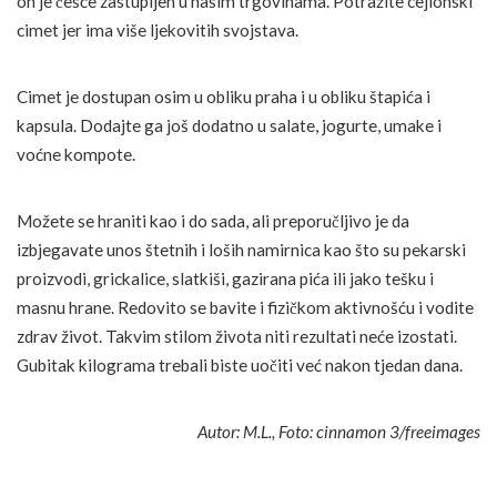
on je češće zastupljen u našim trgovinama. Potražite cejlonski
cimet jer ima više ljekovitih svojstava.
Cimet je dostupan osim u obliku praha i u obliku štapića i
kapsula. Dodajte ga još dodatno u salate, jogurte, umake i
voćne kompote.
Možete se hraniti kao i do sada, ali preporučljivo je da
izbjegavate unos štetnih i loših namirnica kao što su pekarski
proizvodi, grickalice, slatkiši, gazirana pića ili jako tešku i
masnu hrane. Redovito se bavite i fizičkom aktivnošću i vodite
zdrav život. Takvim stilom života niti rezultati neće izostati.
Gubitak kilograma trebali biste uočiti već nakon tjedan dana.
Autor: M.L., Foto: cinnamon 3/freeimages