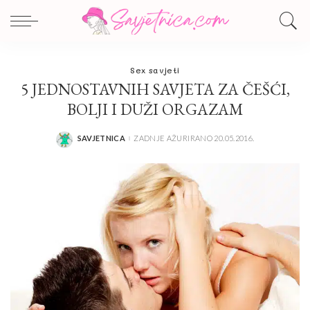
Sex savjeti
5 JEDNOSTAVNIH SAVJETA ZA ČEŠĆI,
BOLJI I DUŽI ORGAZAM
SAVJETNICA
ZADNJE AŽURIRANO 20.05.2016.
POSTED
BY