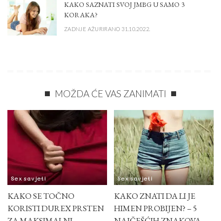
KAKO SAZNATI SVOJ JMBG U SAMO 3
KORAKA?
ZADNJE AŽURIRANO 31.10.2022.
MOŽDA ĆE VAS ZANIMATI
Sex savjeti
Sex savjeti
KAKO SE TOČNO
KAKO ZNATI DA LI JE
KORISTI DUREX PRSTEN
HIMEN PROBIJEN? – 5
ZA MAKSIMALNI
NAJČEŠĆIH ZNAKOVA