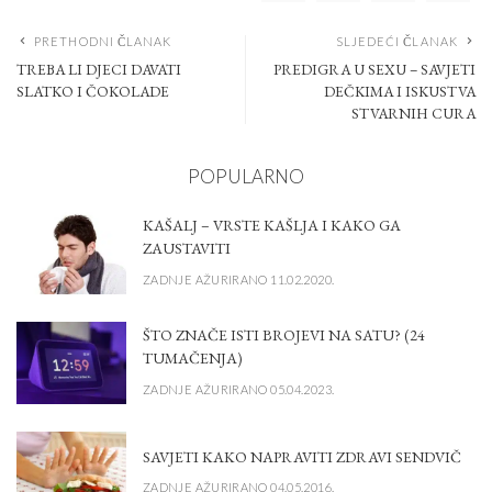
PRETHODNI ČLANAK
SLJEDEĆI ČLANAK
TREBA LI DJECI DAVATI
PREDIGRA U SEXU – SAVJETI
SLATKO I ČOKOLADE
DEČKIMA I ISKUSTVA
STVARNIH CURA
POPULARNO
KAŠALJ – VRSTE KAŠLJA I KAKO GA
ZAUSTAVITI
ZADNJE AŽURIRANO 11.02.2020.
ŠTO ZNAČE ISTI BROJEVI NA SATU? (24
TUMAČENJA)
ZADNJE AŽURIRANO 05.04.2023.
SAVJETI KAKO NAPRAVITI ZDRAVI SENDVIČ
ZADNJE AŽURIRANO 04.05.2016.