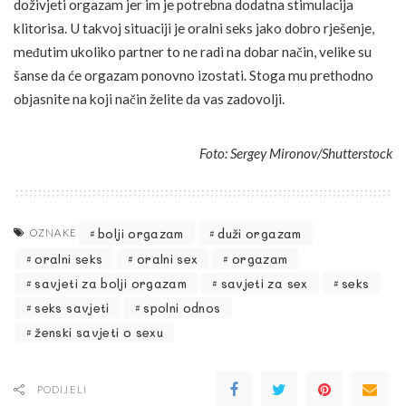
doživjeti orgazam jer im je potrebna dodatna stimulacija
klitorisa. U takvoj situaciji je oralni seks jako dobro rješenje,
međutim ukoliko partner to ne radi na dobar način, velike su
šanse da će orgazam ponovno izostati. Stoga mu prethodno
objasnite na koji način želite da vas zadovolji.
Foto: Sergey Mironov/Shutterstock
bolji orgazam
duži orgazam
OZNAKE
oralni seks
oralni sex
orgazam
savjeti za bolji orgazam
savjeti za sex
seks
seks savjeti
spolni odnos
ženski savjeti o sexu
PODIJELI