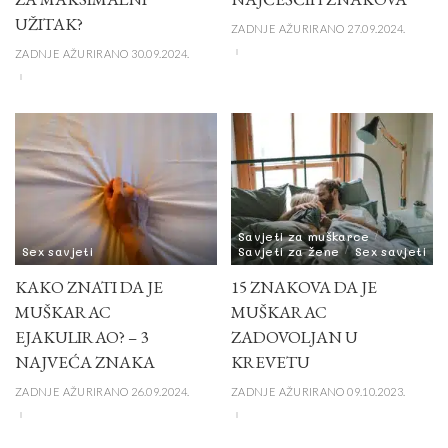
UŽITAK?
ZADNJE AŽURIRANO 27.09.2024.
ZADNJE AŽURIRANO 30.09.2024.
Savjeti za muškarce
Sex savjeti
Savjeti za žene
Sex savjeti
KAKO ZNATI DA JE
15 ZNAKOVA DA JE
MUŠKARAC
MUŠKARAC
EJAKULIRAO? – 3
ZADOVOLJAN U
NAJVEĆA ZNAKA
KREVETU
ZADNJE AŽURIRANO 26.09.2024.
ZADNJE AŽURIRANO 09.10.2023.