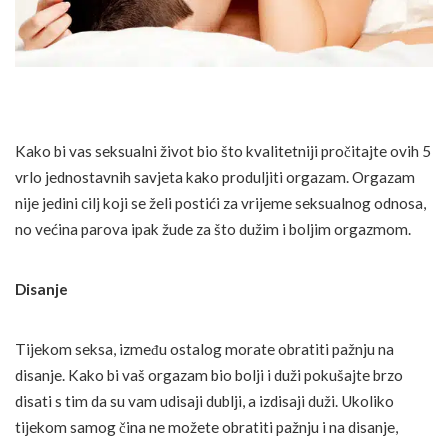
Kako bi vas seksualni život bio što kvalitetniji pročitajte ovih 5
vrlo jednostavnih savjeta kako produljiti orgazam. Orgazam
nije jedini cilj koji se želi postići za vrijeme seksualnog odnosa,
no većina parova ipak žude za što dužim i boljim orgazmom.
Disanje
Tijekom seksa, između ostalog morate obratiti pažnju na
disanje. Kako bi vaš orgazam bio bolji i duži pokušajte brzo
disati s tim da su vam udisaji dublji, a izdisaji duži. Ukoliko
tijekom samog čina ne možete obratiti pažnju i na disanje,