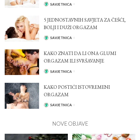
SAVJETNICA
POSTED
BY
5 JEDNOSTAVNIH SAVJETA ZA ČEŠĆI,
BOLJI I DUŽI ORGAZAM
SAVJETNICA
POSTED
BY
KAKO ZNATI DA LI ONA GLUMI
ORGAZAM ILI SVRŠAVANJE
SAVJETNICA
POSTED
BY
KAKO POSTIĆI ISTOVREMENI
ORGAZAM
SAVJETNICA
POSTED
BY
NOVE OBJAVE