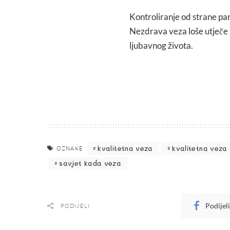
Kontroliranje od strane par
Nezdrava veza loše utječe i
ljubavnog života.
kvalitetna veza
kvalitetna veza 
OZNAKE
savjet kada veza
Podijel
PODIJELI