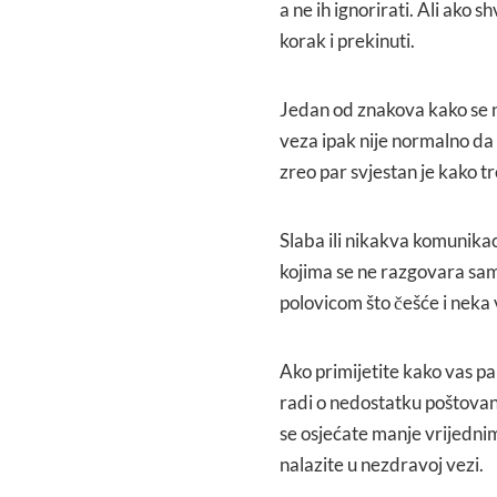
a ne ih ignorirati. Ali ako 
korak i prekinuti.
Jedan od znakova kako se na
veza ipak nije normalno da
zreo par svjestan je kako 
Slaba ili nikakva komunikaci
kojima se ne razgovara samo
polovicom što češće i neka
Ako primijetite kako vas par
radi o nedostatku poštovanj
se osjećate manje vrijedni
nalazite u nezdravoj vezi.