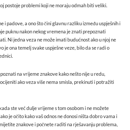
oj postoje problemi koji ne moraju odmah biti veliki.
 i padove, a ono što čini glavnu razliku između uspješnih i
oje puknu nakon nekog vremena je znati prepoznati
ati. Ni jedna veza ne može imati budućnost ako u njoj ne
o je ona temelj svake uspješne veze, bilo da se radi o
ednici.
epoznati na vrijeme znakove kako nešto nije u redu,
ocijeniti ako veza više nema smisla, prekinuti i potražiti
 kada ste već dulje vrijeme s tom osobom i ne možete
, iako je očito kako vaš odnos ne donosi ništa dobro vama i
imijetite znakove i počnete raditi na rješavanju problema,