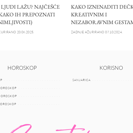
 LJUDI LAŽU? NAJČEŠĆE
KAKO IZNENADITI DEČ
 KAKO IH PREPOZNATI
KREATIVNIM I
NIMLJIVOSTI)
NEZABORAVNIM GESTA
URIRANO 20.06.2025.
ZADNJE AŽURIRANO 07.10.2024.
HOROSKOP
KORISNO
P
SANJARICA
HOROSKOP
 HOROSKOP
HOROSKOP