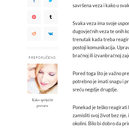
savršena veza i kako u svak
Svaka veza ima svoje uspone
dugovječnih veza te onih k
trenutak kada treba reagir
postoji komunikacija. Uprav
bračnoj ili izvanbračnoj zaj
PREPORUČENO
Pored toga što je važno pr
potrebno je imati snagu i pr
sreću negdje drugdje.
Kako spriječiti
prevaru
Ponekad je teško reagirati
zamisliti svoj život bez nje
okolini. Bilo bi dobro da pr