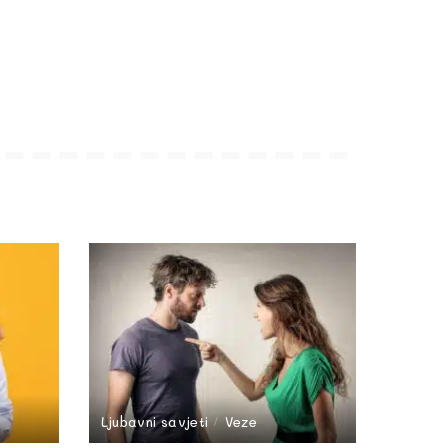
Ljubavni savjeti
Veze