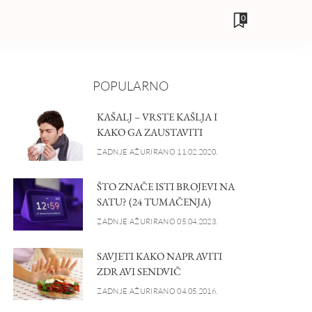
0
POPULARNO
KAŠALJ – VRSTE KAŠLJA I
KAKO GA ZAUSTAVITI
ZADNJE AŽURIRANO 11.02.2020.
ŠTO ZNAČE ISTI BROJEVI NA
SATU? (24 TUMAČENJA)
ZADNJE AŽURIRANO 05.04.2023.
SAVJETI KAKO NAPRAVITI
ZDRAVI SENDVIČ
ZADNJE AŽURIRANO 04.05.2016.