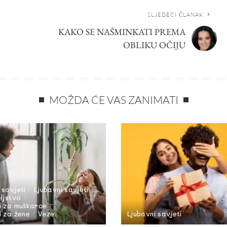
SLJEDEĆI ČLANAK
KAKO SE NAŠMINKATI PREMA
OBLIKU OČIJU
MOŽDA ĆE VAS ZANIMATI
 savjeti
Ljubavni savjeti
eljstvo
i za muškarce
i za žene
Veze
Ljubavni savjeti