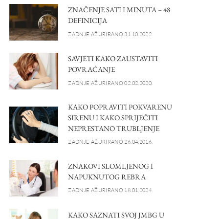
ZNAČENJE SATI I MINUTA – 48
DEFINICIJA
ZADNJE AŽURIRANO 31.10.2022.
SAVJETI KAKO ZAUSTAVITI
POVRAĆANJE
ZADNJE AŽURIRANO 02.02.2020.
KAKO POPRAVITI POKVARENU
SIRENU I KAKO SPRIJEČITI
NEPRESTANO TRUBLJENJE
ZADNJE AŽURIRANO 26.04.2016.
ZNAKOVI SLOMLJENOG I
NAPUKNUTOG REBRA
ZADNJE AŽURIRANO 18.01.2024.
KAKO SAZNATI SVOJ JMBG U