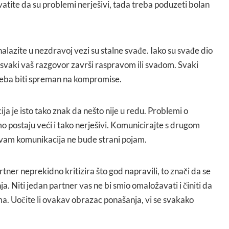
shvatite da su problemi nerješivi, tada treba poduzeti bolan
lazite u nezdravoj vezi su stalne svađe. Iako su svađe dio
 svaki vaš razgovor završi raspravom ili svađom. Svaki
treba biti spreman na kompromise.
ja je isto tako znak da nešto nije u redu. Problemi o
 postaju veći i tako nerješivi. Komunicirajte s drugom
 vam komunikacija ne bude strani pojam.
tner neprekidno kritizira što god napravili, to znači da se
a. Niti jedan partner vas ne bi smio omaložavati i činiti da
ma. Uočite li ovakav obrazac ponašanja, vi se svakako