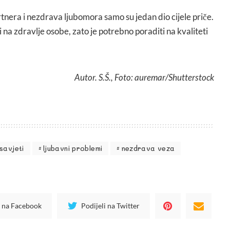
tnera i nezdrava ljubomora samo su jedan dio cijele priče.
 na zdravlje osobe, zato je potrebno poraditi na kvaliteti
Autor. S.Š., Foto: auremar/Shutterstock
savjeti
ljubavni problemi
nezdrava veza
i na Facebook
Podijeli na Twitter