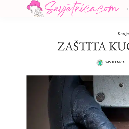
Savje
ZAŠTITA KU
SAVJETNICA
POSTED
BY