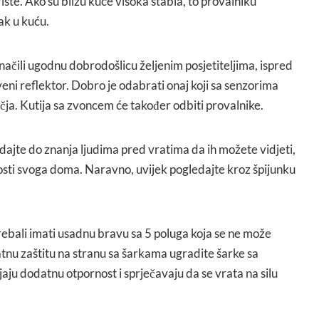
šte. Ako su blizu kuće visoka stabla, to provalniku
ak u kuću.
značili ugodnu dobrodošlicu željenim posjetiteljima, ispred
veni reflektor. Dobro je odabrati onaj koji sa senzorima
čja. Kutija sa zvoncem će također odbiti provalnike.
 dajte do znanja ljudima pred vratima da ih možete vidjeti,
nosti svoga doma. Naravno, uvijek pogledajte kroz špijunku
rebali imati usadnu bravu sa 5 poluga koja se ne može
atnu zaštitu na stranu sa šarkama ugradite šarke sa
aju dodatnu otpornost i sprječavaju da se vrata na silu