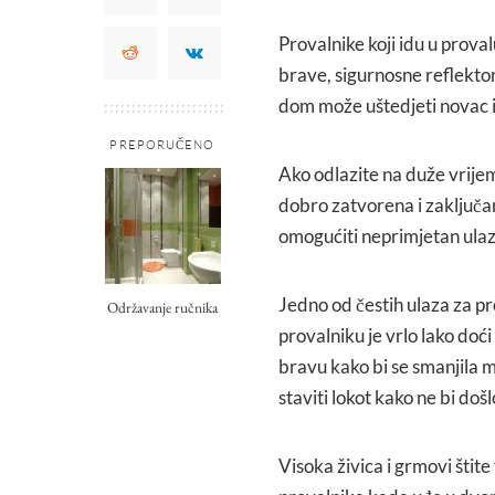
Provalnike koji idu u prova
brave, sigurnosne reflektore
dom može uštedjeti novac i
PREPORUČENO
Ako odlazite na duže vrijeme
dobro zatvorena i zaključa
omogućiti neprimjetan ula
Jedno od čestih ulaza za p
Održavanje ručnika
provalniku je vrlo lako doć
bravu kako bi se smanjila 
staviti lokot kako ne bi doš
Visoka živica i grmovi štite 