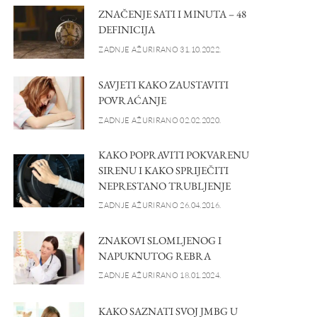
ZNAČENJE SATI I MINUTA – 48
DEFINICIJA
ZADNJE AŽURIRANO 31.10.2022.
SAVJETI KAKO ZAUSTAVITI
POVRAĆANJE
ZADNJE AŽURIRANO 02.02.2020.
KAKO POPRAVITI POKVARENU
SIRENU I KAKO SPRIJEČITI
NEPRESTANO TRUBLJENJE
ZADNJE AŽURIRANO 26.04.2016.
ZNAKOVI SLOMLJENOG I
NAPUKNUTOG REBRA
ZADNJE AŽURIRANO 18.01.2024.
KAKO SAZNATI SVOJ JMBG U