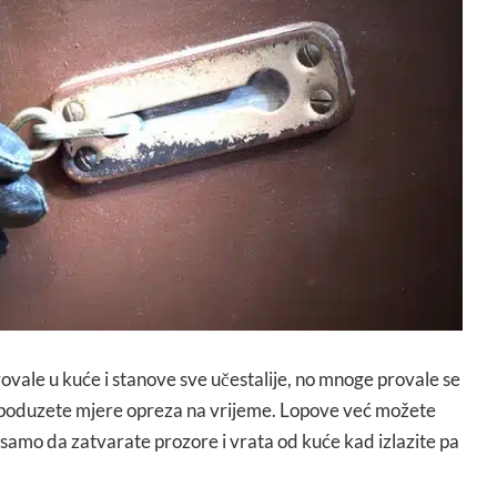
rovale u kuće i stanove sve učestalije, no mnoge provale se
e poduzete mjere opreza na vrijeme. Lopove već možete
ri samo da zatvarate prozore i vrata od kuće kad izlazite pa