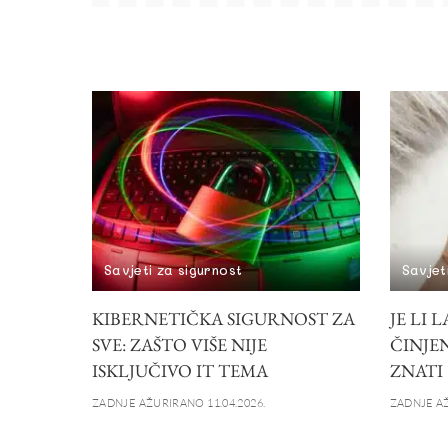
Savjeti za sigurnost
Savjet
KIBERNETIČKA SIGURNOST ZA
JE LI 
SVE: ZAŠTO VIŠE NIJE
ČINJE
ISKLJUČIVO IT TEMA
ZNATI
ZADNJE AŽURIRANO 11.04.2026.
ZADNJE AŽ