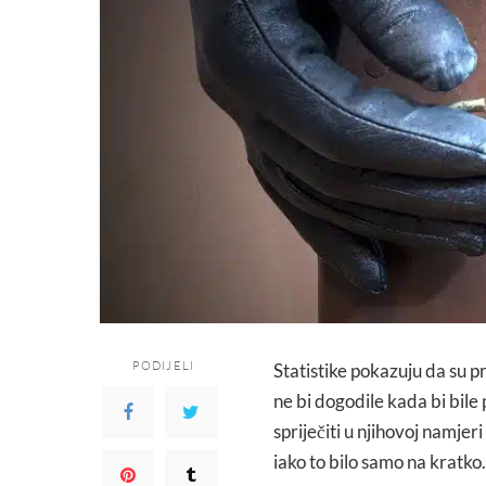
PODIJELI
Statistike pokazuju da su p
ne bi dogodile kada bi bil
spriječiti u njihovoj namje
iako to bilo samo na kratko.