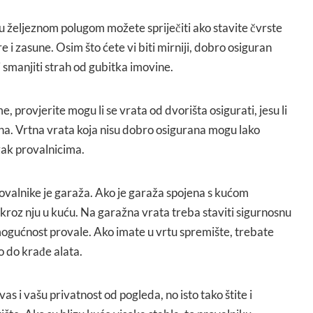
lu željeznom polugom možete spriječiti ako stavite čvrste
 i zasune. Osim što ćete vi biti mirniji, dobro osiguran
 smanjiti strah od gubitka imovine.
, provjerite mogu li se vrata od dvorišta osigurati, jesu li
na. Vrtna vrata koja nisu dobro osigurana mogu lako
zak provalnicima.
rovalnike je garaža. Ako je garaža spojena s kućom
i kroz nju u kuću. Na garažna vrata treba staviti sigurnosnu
mogućnost provale. Ako imate u vrtu spremište, trebate
lo do krađe alata.
vas i vašu privatnost od pogleda, no isto tako štite i