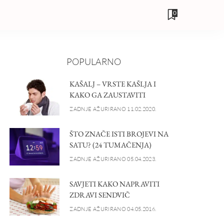
0
POPULARNO
KAŠALJ – VRSTE KAŠLJA I
KAKO GA ZAUSTAVITI
ZADNJE AŽURIRANO 11.02.2020.
ŠTO ZNAČE ISTI BROJEVI NA
SATU? (24 TUMAČENJA)
ZADNJE AŽURIRANO 05.04.2023.
SAVJETI KAKO NAPRAVITI
ZDRAVI SENDVIČ
ZADNJE AŽURIRANO 04.05.2016.