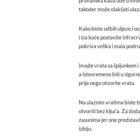
provalnika kada uđe u dvori
također može olakšati ulaz
Kako biste odbili uljeze i o
i iza kuće postavite infracr
pokriva velika i mala podru
Imajte vrata sa špijunkom i
a istovremeno biti u sigur
prije nego otvorite vrata.
Na ulaznim vratima biste t
otvoriti bez ključa. Za dod
zasunima jer one predstavlj
izbiju.