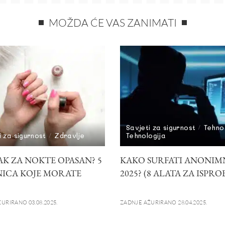
MOŽDA ĆE VAS ZANIMATI
Savjeti za sigurnost
Tehno
i za sigurnost
Zdravlje
Tehnologija
LAK ZA NOKTE OPASAN? 5
KAKO SURFATI ANONIM
NICA KOJE MORATE
2025? (8 ALATA ZA ISPRO
URIRANO 03.08.2025.
ZADNJE AŽURIRANO 28.04.2025.