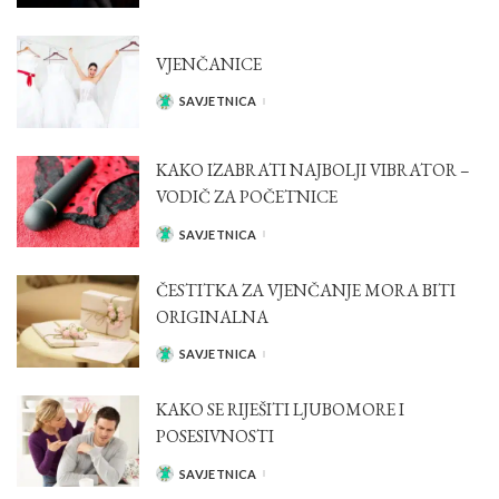
VJENČANICE
SAVJETNICA
POSTED
BY
KAKO IZABRATI NAJBOLJI VIBRATOR –
VODIČ ZA POČETNICE
SAVJETNICA
POSTED
BY
ČESTITKA ZA VJENČANJE MORA BITI
ORIGINALNA
SAVJETNICA
POSTED
BY
KAKO SE RIJEŠITI LJUBOMORE I
POSESIVNOSTI
SAVJETNICA
POSTED
BY