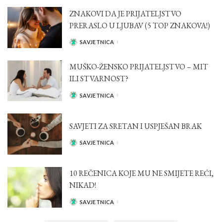
ZNAKOVI DA JE PRIJATELJSTVO
PRERASLO U LJUBAV (5 TOP ZNAKOVA!)
SAVJETNICA
POSTED
BY
MUŠKO-ŽENSKO PRIJATELJSTVO – MIT
ILI STVARNOST?
SAVJETNICA
POSTED
BY
SAVJETI ZA SRETAN I USPJEŠAN BRAK
SAVJETNICA
POSTED
BY
10 REČENICA KOJE MU NE SMIJETE REĆI,
NIKAD!
SAVJETNICA
POSTED
BY