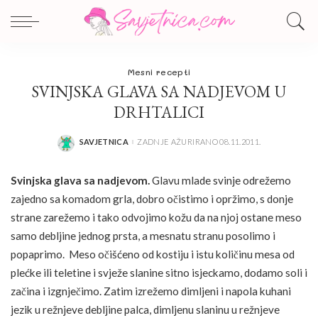
Mesni recepti
SVINJSKA GLAVA SA NADJEVOM U
DRHTALICI
SAVJETNICA
ZADNJE AŽURIRANO 08.11.2011.
POSTED
BY
Svinjska glava sa nadjevom.
Glavu mlade svinje odrežemo
zajedno sa komadom grla, dobro očistimo i opržimo, s donje
strane zarežemo i tako odvojimo kožu da na njoj ostane meso
samo debljine jednog prsta, a mesnatu stranu posolimo i
popaprimo. Meso očišćeno od kostiju i istu količinu mesa od
plećke ili teletine i svježe slanine sitno isjeckamo, dodamo soli i
začina i izgnječimo. Zatim izrežemo dimljeni i napola kuhani
jezik u režnjeve debljine palca, dimljenu slaninu u režnjeve