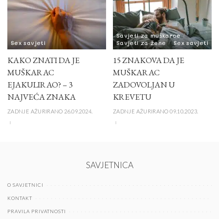
Savjeti za muškarce
Sex savjeti
Savjeti za žene
Sex savjeti
KAKO ZNATI DA JE
15 ZNAKOVA DA JE
MUŠKARAC
MUŠKARAC
EJAKULIRAO? – 3
ZADOVOLJAN U
NAJVEĆA ZNAKA
KREVETU
ZADNJE AŽURIRANO 26.09.2024.
ZADNJE AŽURIRANO 09.10.2023.
SAVJETNICA
O SAVJETNICI
KONTAKT
PRAVILA PRIVATNOSTI