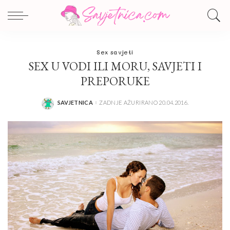
Sex savjeti
SEX U VODI ILI MORU, SAVJETI I
PREPORUKE
SAVJETNICA
ZADNJE AŽURIRANO 20.04.2016.
POSTED
BY