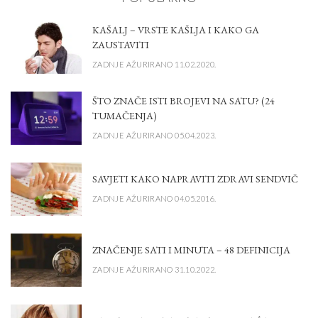
KAŠALJ – VRSTE KAŠLJA I KAKO GA
ZAUSTAVITI
ZADNJE AŽURIRANO 11.02.2020.
ŠTO ZNAČE ISTI BROJEVI NA SATU? (24
TUMAČENJA)
ZADNJE AŽURIRANO 05.04.2023.
SAVJETI KAKO NAPRAVITI ZDRAVI SENDVIČ
ZADNJE AŽURIRANO 04.05.2016.
ZNAČENJE SATI I MINUTA – 48 DEFINICIJA
ZADNJE AŽURIRANO 31.10.2022.