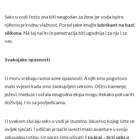
Seks u vodi često zna biti neugodan za žene jer voda ispire
njihovu prirodnu vlažnost. Pored sebe imajte
lubrikant na bazi
silikona
. Na taj način će penetracija biti ugodnija i za nju i za
vas.
Svakojake opasnosti
U moru vrebaju raznorazne opasnosti. A njih smo pogotovo
malo svjesni kada smo zaokupljeni seksom. Oštro kamenje,
ježevi, meduze i ostala neugodna ekipa mogu itekako pokvariti
doživljaj. I to sa posljedicama.
U svakom slučaju seks u vodi je izuzetno iskustvo kojeg ćete se
uvijek sjećati. I odličan je način uvesti malo avanture u svoju
seksualnu rutinu. Uz oprez ćete uživati.
I za kraj – brzi seks u