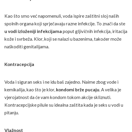
Kao što smo već napomenuli, voda ispire zaštitni sloj naših
spolnih organa koji sprječavaju razne infekcije. To znači da ste
u vodi izloženiji infekcijama
poput gljivičnih infekcija, iritacija
kože i svrbeža. Klor, koji se nalazi u bazenima, također može
naškoditi genitalijama.
Kontracepcija
Voda i siguran seks i ne idu baš zajedno. Naime zbog vode i
kemikalija, kao što je klor,
kondomi brže pucaju
. A velika je
vjerojatnost da će vam kondom tokom akcije skliznuti.
Kontracepcijske pilule su idealna zaštita kada je seks u vodi u
pitanju.
Vlažnost