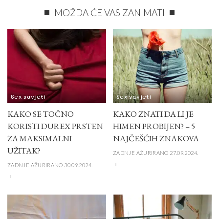
MOŽDA ĆE VAS ZANIMATI
Sex savjeti
Sex savjeti
KAKO SE TOČNO
KAKO ZNATI DA LI JE
KORISTI DUREX PRSTEN
HIMEN PROBIJEN? – 5
ZA MAKSIMALNI
NAJČEŠĆIH ZNAKOVA
UŽITAK?
ZADNJE AŽURIRANO 27.09.2024.
ZADNJE AŽURIRANO 30.09.2024.