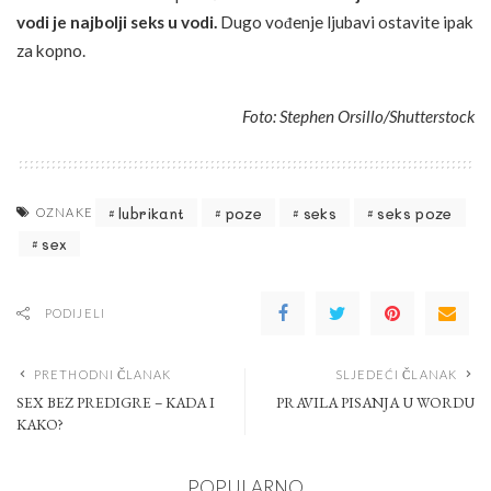
vodi je najbolji seks u vodi.
Dugo vođenje ljubavi ostavite ipak
za kopno.
Foto: Stephen Orsillo/Shutterstock
lubrikant
poze
seks
seks poze
OZNAKE
sex
PODIJELI
PRETHODNI ČLANAK
SLJEDEĆI ČLANAK
SEX BEZ PREDIGRE – KADA I
PRAVILA PISANJA U WORDU
KAKO?
POPULARNO