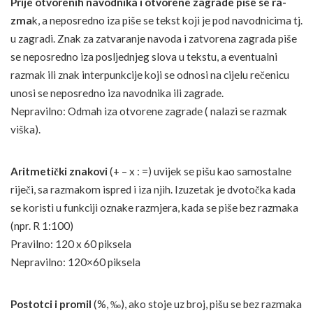
Prije otvorenih navodnika i o­tvo­re­ne za­gra­de piše se ra­
zma
k, a ne­po­sre­dno iza piše se tekst koji je pod navodnicima tj.
u zagradi. Znak za za­tva­ra­nje na­vo­da i za­tvo­re­na za­gra­da piše
se ne­po­sre­dno iza posljednjeg slo­va u tekstu, a eventualni
razmak ili znak in­ter­pun­kci­je koji se odnosi na cijelu rečenicu
unosi se ne­po­sre­dno iza navodnika ili zagrade.
Nepravilno: Odmah iza otvorene zagrade ( nalazi se razmak
viška).
Ari­tme­tički zna­ko­vi
(+ – x : =) uvijek se pišu kao sa­mos­tal­ne
riječi, sa ra­zma­kom is­pred i iza njih. Izu­ze­tak je dvo­točka ka­da
se ko­ris­ti u fun­kci­ji o­zna­ke ra­zmjera, ka­da se piše bez ra­zma­ka
(npr. R 1:100)
Pravilno: 120 x 60 piksela
Nepravilno: 120×60 piksela
Postotci i pro­mil
(%, ‰), ako sto­je uz broj, pišu se bez ra­zma­ka