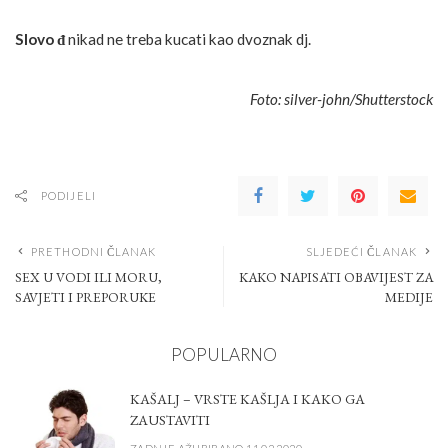
Slo­vo đ
ni­kad ne tre­ba ku­ca­ti kao dvo­znak dj.
Foto: silver-john/Shutterstock
PODIJELI
PRETHODNI ČLANAK
SLJEDEĆI ČLANAK
SEX U VODI ILI MORU,
KAKO NAPISATI OBAVIJEST ZA
SAVJETI I PREPORUKE
MEDIJE
POPULARNO
KAŠALJ – VRSTE KAŠLJA I KAKO GA
ZAUSTAVITI