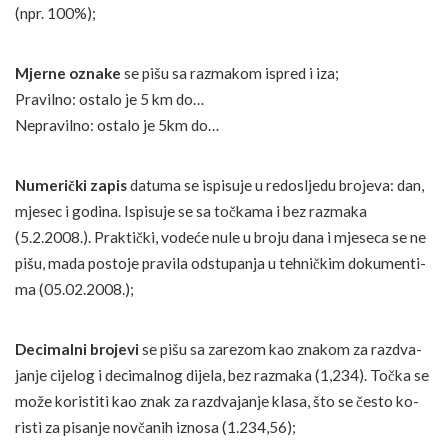
(npr. 100%);
Mjer­ne o­zna­ke
se pišu sa ra­zma­kom is­pred i iza;
Pravilno: os­ta­lo je 5 km do…
Nepravilno: os­ta­lo je 5km do…
Nu­me­rički za­pis
da­tu­ma se is­pi­su­je u re­dosljedu bro­je­va: dan,
mje­sec i go­di­na. Ispisuje se sa točka­ma i bez ra­zma­ka
(5.2.2008.). Praktički, vo­deće nu­le u bro­ju da­na i mje­se­ca se ne
pišu, ma­da pos­to­je pra­vi­la od­stu­pa­nja u te­hničkim do­ku­men­ti­
ma (05.02.2008.);
De­ci­mal­ni bro­je­vi
se pišu sa za­re­zom kao zna­kom za ra­zdva­
ja­nje cije­log i de­ci­mal­nog dije­la, bez ra­zma­ka (1,234). Točka se
mo­že ko­ris­ti­ti kao znak za ra­zdva­ja­nje kla­sa, što se čes­to ko­
ris­ti za pi­sa­nje novčanih i­zno­sa (1.234,56);