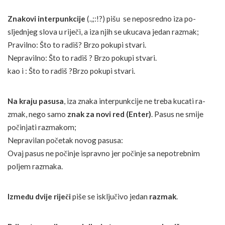
Zna­ko­vi in­ter­pun­kci­je
(.,;:!?) pišu se ne­po­sre­dno iza po­
sljednjeg slo­va u riječi, a iza njih se ukucava je­dan ra­zmak;
Pravilno: Što to radiš? Brzo pokupi stvari.
Nepravilno: Što to radiš ? Brzo pokupi stvari.
kao i : Što to radiš ?Brzo pokupi stvari.
Na kra­ju pa­su­sa
, iza zna­ka in­ter­pun­kci­je ne tre­ba ku­ca­ti ra­
zmak, ne­go samo
znak za no­vi red (En­ter)
. Pa­sus ne smije
počinjati ra­zma­kom;
Nepravilan početak novog pasusa:
Ovaj pasus ne počinje ispravno jer počinje sa nepotrebnim
poljem razmaka.
I­zmeđu dvije riječi
piše se is­ključivo je­dan
ra­zmak
.