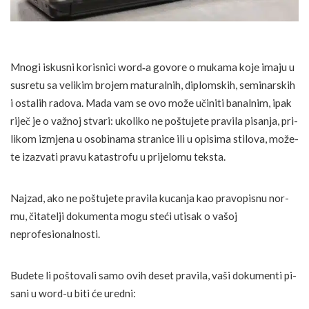
Mno­gi is­ku­sni ko­ri­sni­ci word
‑
a go­vo­re o mu­ka­ma ko­je ima­ju u
su­sre­tu sa ve­li­kim bro­jem ma­turalnih, di­plom­skih, se­mi­nar­skih
i os­ta­lih ra­do­va. Ma­da vam se ovo mo­že učini­ti ba­nal­nim, ipak
riječ je o va­žnoj stva­ri: uko­li­ko ne po­štu­je­te pra­vi­la pisanja, pri­
li­kom i­zmje­na u oso­bi­na­ma stra­ni­ce ili u opi­si­ma sti­lo­va, mo­že­
te iza­zva­ti pravu ka­tas­tro­fu u prijelomu teksta.
Naj­zad, ako ne po­štu­je­te pra­vi­la ku­ca­nja kao pra­vo­pi­snu nor­
mu, čitatelji do­ku­men­ta mogu steći utisak o vašoj
neprofesionalnosti.
Bu­de­te li po­što­va­li sa­mo ovih de­set pra­vi­la, va­ši do­ku­men­ti pi­
sa­ni u word-u bi­ti će ure­dni: