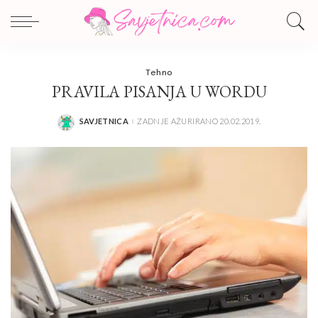
Tehno
PRAVILA PISANJA U WORDU
SAVJETNICA
ZADNJE AŽURIRANO 20.02.2019.
POSTED
BY