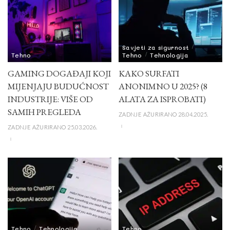
Savjeti za sigurnost
Tehno
Tehno
Tehnologija
GAMING DOGAĐAJI KOJI
KAKO SURFATI
MIJENJAJU BUDUĆNOST
ANONIMNO U 2025? (8
INDUSTRIJE: VIŠE OD
ALATA ZA ISPROBATI)
SAMIH PREGLEDA
ZADNJE AŽURIRANO 28.04.2025.
ZADNJE AŽURIRANO 25.03.2026.
Tehno
Tehnologija
Tehno