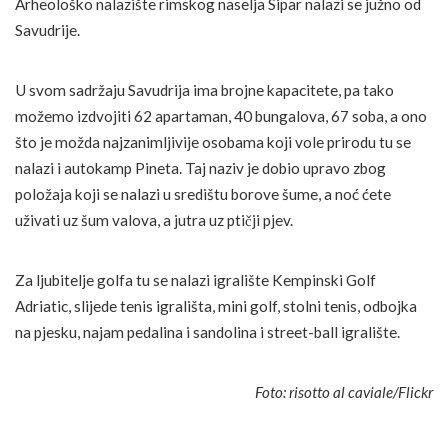
Arheološko nalazište rimskog naselja Sipar nalazi se južno od
Savudrije.
U svom sadržaju Savudrija ima brojne kapacitete, pa tako
možemo izdvojiti 62 apartaman, 40 bungalova, 67 soba, a ono
što je možda najzanimljivije osobama koji vole prirodu tu se
nalazi i autokamp Pineta. Taj naziv je dobio upravo zbog
položaja koji se nalazi u središtu borove šume, a noć ćete
uživati uz šum valova, a jutra uz ptičji pjev.
Za ljubitelje golfa tu se nalazi igralište Kempinski Golf
Adriatic, slijede tenis igrališta, mini golf, stolni tenis, odbojka
na pjesku, najam pedalina i sandolina i street-ball igralište.
Foto: risotto al caviale/Flickr