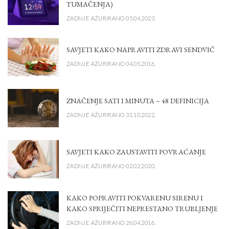
TUMAČENJA)
ZADNJE AŽURIRANO 05.04.2023.
SAVJETI KAKO NAPRAVITI ZDRAVI SENDVIČ
ZADNJE AŽURIRANO 04.05.2016.
ZNAČENJE SATI I MINUTA – 48 DEFINICIJA
ZADNJE AŽURIRANO 31.10.2022.
SAVJETI KAKO ZAUSTAVITI POVRAĆANJE
ZADNJE AŽURIRANO 02.02.2020.
KAKO POPRAVITI POKVARENU SIRENU I
KAKO SPRIJEČITI NEPRESTANO TRUBLJENJE
ZADNJE AŽURIRANO 26.04.2016.