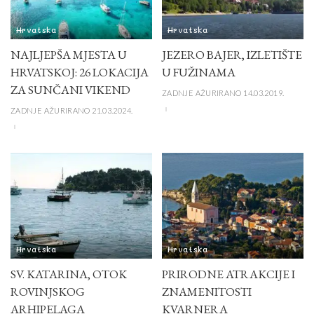
Hrvatska
Hrvatska
NAJLJEPŠA MJESTA U
JEZERO BAJER, IZLETIŠTE
HRVATSKOJ: 26 LOKACIJA
U FUŽINAMA
ZA SUNČANI VIKEND
ZADNJE AŽURIRANO 14.03.2019.
ZADNJE AŽURIRANO 21.03.2024.
Hrvatska
Hrvatska
SV. KATARINA, OTOK
PRIRODNE ATRAKCIJE I
ROVINJSKOG
ZNAMENITOSTI
ARHIPELAGA
KVARNERA