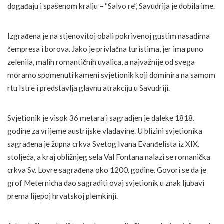
događaju i spašenom kralju – “Salvo re”, Savudrija je dobila ime.
Izgrađena je na stjenovitoj obali pokrivenoj gustim nasadima
čempresa i borova. Jako je privlačna turistima, jer ima puno
zelenila, malih romantičnih uvalica, a najvažnije od svega
moramo spomenuti kameni svjetionik koji dominira na samom
rtu Istre i predstavlja glavnu atrakciju u Savudriji.
Svjetionik je visok 36 metara i sagradjen je daleke 1818.
godine za vrijeme austrijske vladavine. U blizini svjetionika
sagrađena je župna crkva Svetog Ivana Evanđelista iz XIX.
stoljeća, a kraj obližnjeg sela Val Fontana nalazi se romanička
crkva Sv. Lovre sagrađena oko 1200. godine. Govori se da je
grof Meternicha dao sagraditi ovaj svjetionik u znak ljubavi
prema lijepoj hrvatskoj plemkinji.