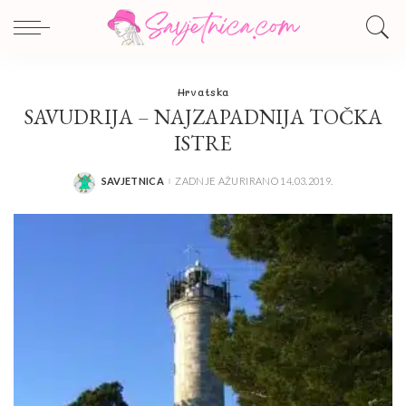
Hrvatska
SAVUDRIJA – NAJZAPADNIJA TOČKA
ISTRE
SAVJETNICA
ZADNJE AŽURIRANO 14.03.2019.
POSTED
BY