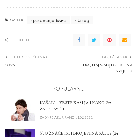
putovanja istra
Umag
OZNAKE
PODIJELI
PRETHODNI ČLANAK
SLJEDEĆI ČLANAK
SOVA
HUM, NAJMANJI GRAD NA
SVIJETU
POPULARNO
KAŠALJ – VRSTE KAŠLJA I KAKO GA
ZAUSTAVITI
ZADNJE AŽURIRANO 11.02.2020.
ŠTO ZNAČE ISTI BROJEVI NA SATU? (24