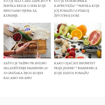
ŠTO JE SELF-CARE ZAPRAVO? 8
ŠTO JE HORMONSKA
NAVIKA BRIGE O SEBI KOJE
RAVNOTEŽA? 7 NAVIKA KOJE
NISU SAMO PJENA ZA
JOJ POMAŽU U SVAKOJ
KUPANJE
ŽIVOTNOJ DOBI
ZAŠTO JE VAŽNO PRAVILNO
KAKO OJAČATI IMUNITET
SKLADIŠTENJE NAMIRNICA?
PRIJE JESENI? 7 NAMIRNICA
10 GREŠAKA ZBOG KOJIH
KOJE ZAISTA POMAŽU
BACAMO HRANU