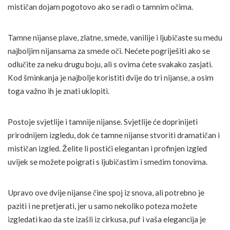
mističan dojam pogotovo ako se radi o tamnim očima.
Tamne nijanse plave, zlatne, smeđe, vanilije i ljubičaste su među
najboljim nijansama za smeđe oči. Nećete pogriješiti ako se
odlučite za neku drugu boju, ali s ovima ćete svakako zasjati.
Kod šminkanja je najbolje koristiti dvije do tri nijanse, a osim
toga važno ih je znati uklopiti.
Postoje svjetlije i tamnije nijanse. Svjetlije će doprinijeti
prirodnijem izgledu, dok će tamne nijanse stvoriti dramatičan i
mističan izgled. Želite li postići elegantan i profinjen izgled
uvijek se možete poigrati s ljubičastim i smeđim tonovima.
Upravo ove dvije nijanse čine spoj iz snova, ali potrebno je
paziti i ne pretjerati, jer u samo nekoliko poteza možete
izgledati kao da ste izašli iz cirkusa, puf i vaša elegancija je