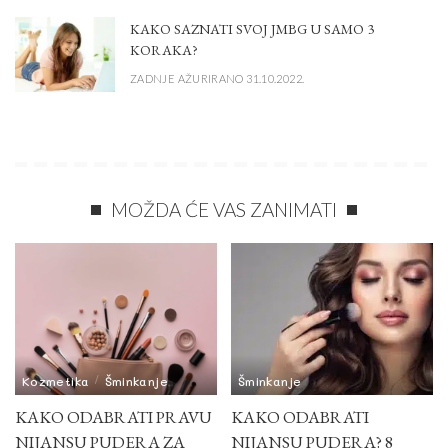
KAKO SAZNATI SVOJ JMBG U SAMO 3
KORAKA?
ZADNJE AŽURIRANO 31.10.2022.
MOŽDA ĆE VAS ZANIMATI
Kozmetika
Šminkanje
Šminkanje
KAKO ODABRATI PRAVU
KAKO ODABRATI
NIJANSU PUDERA ZA
NIJANSU PUDERA? 8