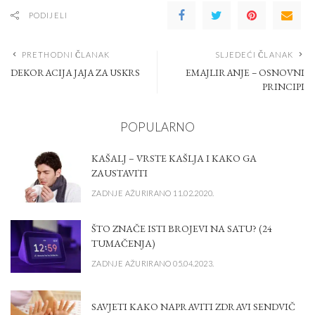
PODIJELI
PRETHODNI ČLANAK
SLJEDEĆI ČLANAK
DEKORACIJA JAJA ZA USKRS
EMAJLIRANJE – OSNOVNI
PRINCIPI
POPULARNO
KAŠALJ – VRSTE KAŠLJA I KAKO GA
ZAUSTAVITI
ZADNJE AŽURIRANO 11.02.2020.
ŠTO ZNAČE ISTI BROJEVI NA SATU? (24
TUMAČENJA)
ZADNJE AŽURIRANO 05.04.2023.
SAVJETI KAKO NAPRAVITI ZDRAVI SENDVIČ