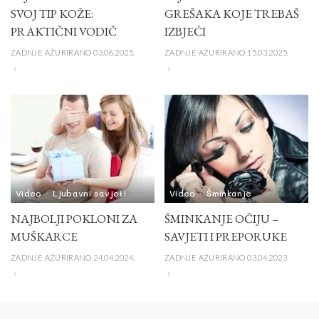
SVOJ TIP KOŽE:
GREŠAKA KOJE TREBAŠ
PRAKTIČNI VODIČ
IZBJEĆI
ZADNJE AŽURIRANO 03.06.2025.
ZADNJE AŽURIRANO 15.03.2025.
Video
Ljubavni savjeti
Video
Šminkanje
NAJBOLJI POKLONI ZA
ŠMINKANJE OČIJU –
MUŠKARCE
SAVJETI I PREPORUKE
ZADNJE AŽURIRANO 24.04.2024.
ZADNJE AŽURIRANO 03.04.2023.