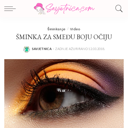
Šminkanje
Video
ŠMINKA ZA SMEĐU BOJU OČIJU
SAVJETNICA
ZADNJE AŽURIRANO 12.03.2018.
POSTED
BY