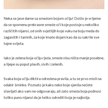
Neka se jave dame sa smeđom bojom očiju! Došlo je vrijeme
da se spomenu prekrasne smeđe oči koje postoje u nekoliko
različitih nijansi, od onih svjetlijih koje vuku na boju meda do
zagasitih i tamnih, za koje imate dojam kao da su sakrile sve
tajne svijeta.
Iako je zelena boja očiju rjeđa, smeđe nisu ništa manje posebne,
a lijepe su poput plavih, sivih i zelenih.
Svaka boja očiju diktira određena pravila, a tu se prvo misli na
odabir šminke. Poznato je kako neke boje sjenila nećete
stavljati ako vam ne odgovaraju, ali zato smeđa boja podnosi
toliko puno nijansi da je teško odrediti koja je najbolja.