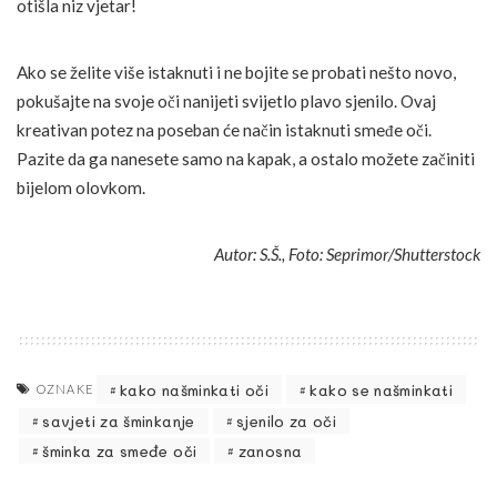
otišla niz vjetar!
Ako se želite više istaknuti i ne bojite se probati nešto novo,
pokušajte na svoje oči nanijeti svijetlo plavo sjenilo. Ovaj
kreativan potez na poseban će način istaknuti smeđe oči.
Pazite da ga nanesete samo na kapak, a ostalo možete začiniti
bijelom olovkom.
Autor: S.Š., Foto: Seprimor/Shutterstock
kako našminkati oči
kako se našminkati
OZNAKE
savjeti za šminkanje
sjenilo za oči
šminka za smeđe oči
zanosna