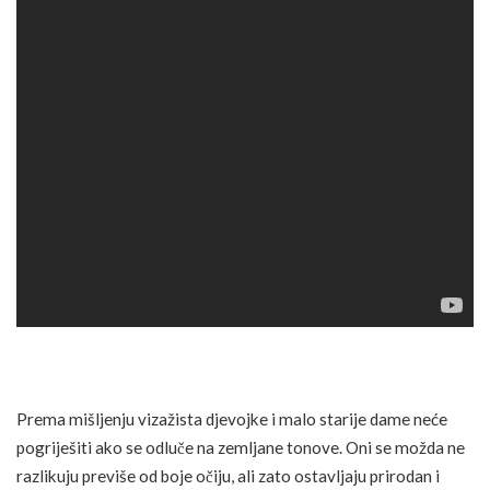
Prema mišljenju vizažista djevojke i malo starije dame neće
pogriješiti ako se odluče na zemljane tonove. Oni se možda ne
razlikuju previše od boje očiju, ali zato ostavljaju prirodan i