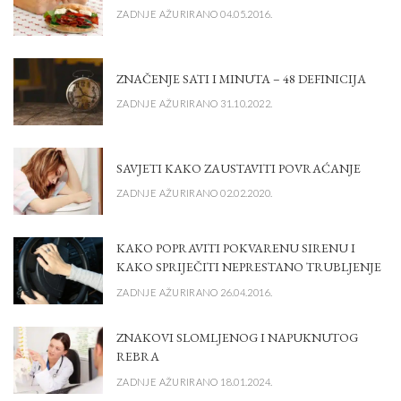
ZADNJE AŽURIRANO 04.05.2016.
ZNAČENJE SATI I MINUTA – 48 DEFINICIJA
ZADNJE AŽURIRANO 31.10.2022.
SAVJETI KAKO ZAUSTAVITI POVRAĆANJE
ZADNJE AŽURIRANO 02.02.2020.
KAKO POPRAVITI POKVARENU SIRENU I
KAKO SPRIJEČITI NEPRESTANO TRUBLJENJE
ZADNJE AŽURIRANO 26.04.2016.
ZNAKOVI SLOMLJENOG I NAPUKNUTOG
REBRA
ZADNJE AŽURIRANO 18.01.2024.