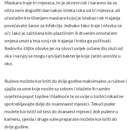
Maskara traje tri mjeseca, to je okvirni rok i naravno da se
ništa neće dogoditi dan nakon isteka roka od tri mjeseca, ali
učestalim korištenjem maskare kojoj je istekao rok trajanja
povećavate šanse za infekciju. Jednako tako traje i olovka za
oči. Iako je zaštićena bilo plastičnim ili drvenim omotačem
smjesa unutra ima svoj rok trajanja i treba ga poštivati.
Redovito šiljite olovke jer na olovci uvijek ostane dio sluzi od
oka i na njoj se mogu razvijati bakterije koje zatim unosite u
oko.
Ruževe možete koristiti do dvije godine maksimalno, a ruževe i
sjajila za usne koje nosite sa sobom i izlažete ih raznim
uvjetima poput topline i hladnoće te su uvije u torbici nikad ne
upotrebljavajte dulje do osamnaest mjeseci. Tekući puder
možete koristiti od šest do dvanaest mjeseci, dok pudere u
kamenu, sjenila i druge suhe preparate možete koristiti do
dvije godine.