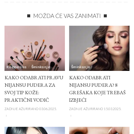
MOŽDA ĆE VAS ZANIMATI
Kozmetika
Šminkanje
Šminkanje
KAKO ODABRATI PRAVU
KAKO ODABRATI
NIJANSU PUDERA ZA
NIJANSU PUDERA? 8
SVOJ TIP KOŽE:
GREŠAKA KOJE TREBAŠ
PRAKTIČNI VODIČ
IZBJEĆI
ZADNJE AŽURIRANO 03.06.2025.
ZADNJE AŽURIRANO 15.03.2025.