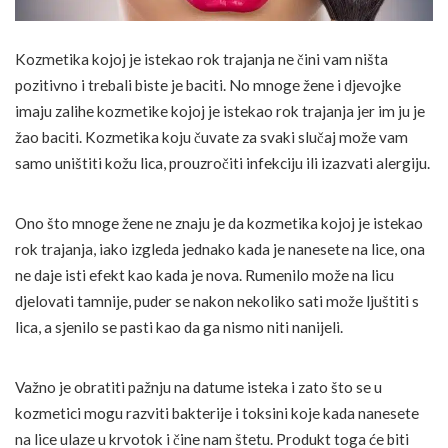
Kozmetika kojoj je istekao rok trajanja ne čini vam ništa
pozitivno i trebali biste je baciti. No mnoge žene i djevojke
imaju zalihe kozmetike kojoj je istekao rok trajanja jer im ju je
žao baciti. Kozmetika koju čuvate za svaki slučaj može vam
samo uništiti kožu lica, prouzročiti infekciju ili izazvati alergiju.
Ono što mnoge žene ne znaju je da kozmetika kojoj je istekao
rok trajanja, iako izgleda jednako kada je nanesete na lice, ona
ne daje isti efekt kao kada je nova. Rumenilo može na licu
djelovati tamnije, puder se nakon nekoliko sati može ljuštiti s
lica, a sjenilo se pasti kao da ga nismo niti nanijeli.
Važno je obratiti pažnju na datume isteka i zato što se u
kozmetici mogu razviti bakterije i toksini koje kada nanesete
na lice ulaze u krvotok i čine nam štetu. Produkt toga će biti