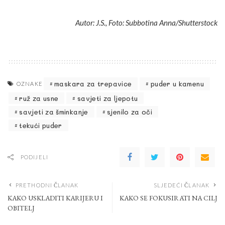
Autor: J.S., Foto: Subbotina Anna/Shutterstock
maskara za trepavice
puder u kamenu
OZNAKE
ruž za usne
savjeti za ljepotu
savjeti za šminkanje
sjenilo za oči
tekući puder
PODIJELI
PRETHODNI ČLANAK
SLJEDEĆI ČLANAK
KAKO USKLADITI KARIJERU I
KAKO SE FOKUSIRATI NA CILJ
OBITELJ