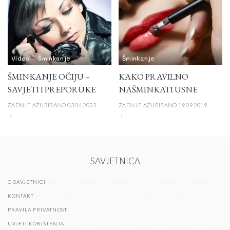
Video
Šminkanje
Šminkanje
ŠMINKANJE OČIJU –
KAKO PRAVILNO
SAVJETI I PREPORUKE
NAŠMINKATI USNE
ZADNJE AŽURIRANO 03.04.2023.
ZADNJE AŽURIRANO 19.09.2019.
SAVJETNICA
O SAVJETNICI
KONTAKT
PRAVILA PRIVATNOSTI
UVJETI KORIŠTENJA