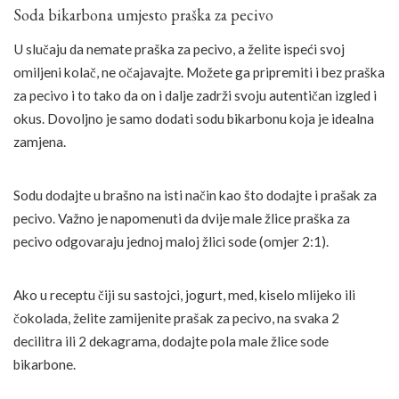
Soda bikarbona umjesto praška za pecivo
U slučaju da nemate praška za pecivo, a želite ispeći svoj
omiljeni kolač, ne očajavajte. Možete ga pripremiti i bez praška
za pecivo i to tako da on i dalje zadrži svoju autentičan izgled i
okus. Dovoljno je samo dodati sodu bikarbonu koja je idealna
zamjena.
Sodu dodajte u brašno na isti način kao što dodajte i prašak za
pecivo. Važno je napomenuti da dvije male žlice praška za
pecivo odgovaraju jednoj maloj žlici sode (omjer 2:1).
Ako u receptu čiji su sastojci, jogurt, med, kiselo mlijeko ili
čokolada, želite zamijenite prašak za pecivo, na svaka 2
decilitra ili 2 dekagrama, dodajte pola male žlice sode
bikarbone.