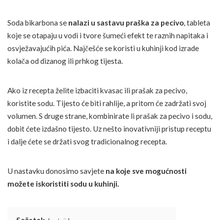
Soda bikarbona se
nalazi u sastavu praška za pecivo
, tableta
koje se otapaju u vodi i tvore šumeći efekt te raznih napitaka i
osvježavajućih pića. Najčešće se koristi u kuhinji kod izrade
kolača od dizanog ili prhkog tijesta.
Ako iz recepta želite izbaciti kvasac ili prašak za pecivo,
koristite sodu. Tijesto će biti rahlije, a pritom će zadržati svoj
volumen. S druge strane, kombinirate li prašak za pecivo i sodu,
dobit ćete izdašno tijesto. Uz nešto inovativniji pristup receptu
i dalje ćete se držati svog tradicionalnog recepta.
U nastavku donosimo savjete
na koje sve mogućnosti
možete iskoristiti sodu u kuhinji.
Sažetak