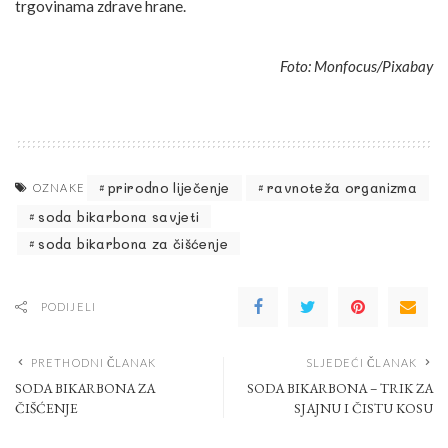
trgovinama zdrave hrane.
Foto: Monfocus/Pixabay
prirodno liječenje
ravnoteža organizma
OZNAKE
soda bikarbona savjeti
soda bikarbona za čišćenje
PODIJELI
PRETHODNI ČLANAK
SLJEDEĆI ČLANAK
SODA BIKARBONA ZA
SODA BIKARBONA – TRIK ZA
ČIŠĆENJE
SJAJNU I ČISTU KOSU