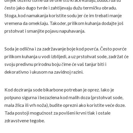
uvijek težimo tome da se one što kraće kuhaju, budući da su
često jako dugo tvrde i zahtijevaju dužu termičku obradu.
Stoga, kod namakanja koristite sodu jer će im trebati manje
vremena da omekšaju. Također, prilikom kuhanja dodajte još
prstohvat i smanjite pojavu napuhavanja.
Soda je odlična i za zadržavanje boje kod povrća. Često povrće
prilikom kuhanja u vodi izblijedi, a uz prstohvat sode, zadržat će
svoju predivnu prirodnu boju čime će vaš tanjur biti i
dekorativno i ukusom na zavidnoj razini.
Kod doziranja sode bikarbone potreban je oprez. Iako je
potpuno sigurna i bezazlena kod malih doza (prstohvat sode,
mala žlica ili vrh noža), budite oprezni ako koristite veće doze.
Tada postoji mogućnost za povišeni krvni tlak i ostale
zdravstvene tegobe.