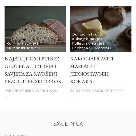
Domaćinstvo
Kuhinjski savjeti
Kuhinjski savjeti
Kulinarski savjeti
Kulinarski savjeti
Prehrana
Recepti
NAJBOLJI RECEPTI BEZ
KAKO NAPRAVITI
GLUTENA – 12 IDEJA I
MASLAC? 7
SAVJETA ZA SAVRŠENI
JEDNOSTAVNIH
BEZGLUTENSKI OBROK
KORAKA
ZADNJE AŽURIRANO 15.01.2026.
ZADNJE AŽURIRANO 30.07.2025.
SAVJETNICA