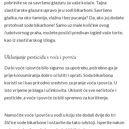
pobrinite se za savršenu glazuru za vaše kolače. Tajna
slastičarske glazure upravo je u sodi bikarboni. Savršeno
glatka, na oko tamnija, vlažna i bez pucanja? Da, ako joj dodate
prstohvat sode bikarbone! Samo uz male količine ovog
čudotvornog praha, možete postići predivan izgled vaše torte,
kao iz slastičarskog izloga.
Uklanjanje pesticida s voća i povrća
Da bi voće i povrće bilo sigurno za upotrebu, potrebno ga je
prije konzumiranja dobro očistiti i oprati. Soda bikarbona
koristi se i kao prirodno sredstvo za pranje voća i povrća. U
isto vrijeme je blaga i učinkovita. Uklonit će sve nečistoće i
pesticide, a voće i povrće će biti spremno za korištenje.
Namočite voće i povrće u vodi u koju ste dodali dvije do tri
žličice sode bikarbone i ostavite da tako odstoji. Isperite nakon