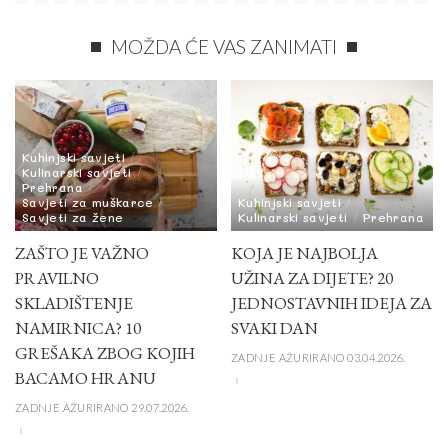
MOŽDA ĆE VAS ZANIMATI
Kuhinjski savjeti
Kulinarski savjeti
Prehrana
Savjeti za muškarce
Kuhinjski savjeti
Savjeti za žene
Kulinarski savjeti
Prehrana
ZAŠTO JE VAŽNO
KOJA JE NAJBOLJA
PRAVILNO
UŽINA ZA DIJETE? 20
SKLADIŠTENJE
JEDNOSTAVNIH IDEJA ZA
NAMIRNICA? 10
SVAKI DAN
GREŠAKA ZBOG KOJIH
ZADNJE AŽURIRANO 03.04.2026.
BACAMO HRANU
ZADNJE AŽURIRANO 29.07.2026.