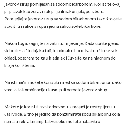
javorov sirup pomiješan sa sodom bikarbonom. Koristite ovaj
pripravak kao zdravi sok prije ili nakon jela, po izboru.
Pomiješajte javorov sirup sa sodom bikarbonom tako što ćete
staviti tri šalice sirupa i jednu šalicu sode bikarbone.
Nakon toga, zagrijte na vatri uz miješanje. Kada uočite pjenu,
sklonite sa štednjaka i ulijte odmah u bocu. Nakon što se sok
ohladi, pospremite ga u hladnjak i čuvajte ga na hladnom do
kraja korištenja.
Na isti način možete koristiti i med sa sodom bikarbonom, ako
vam ja ta kombinacija ukusnija ili nemate javorov sirup.
Možete je koristiti svakodnevno, uzimajući je rastopljenu u
čaši vode. Bitno je jedino da konzumirate sodu bikarbonu koja
nema u sebi aluminij. Takvu sobu možete nabaviti u