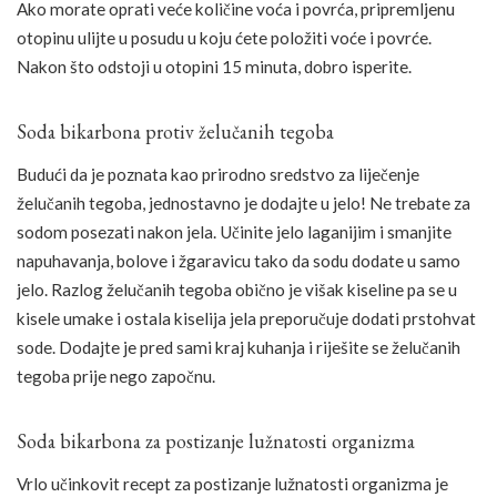
Ako morate oprati veće količine voća i povrća, pripremljenu
otopinu ulijte u posudu u koju ćete položiti voće i povrće.
Nakon što odstoji u otopini 15 minuta, dobro isperite.
Soda bikarbona protiv želučanih tegoba
Budući da je poznata kao prirodno sredstvo za liječenje
želučanih tegoba, jednostavno je dodajte u jelo! Ne trebate za
sodom posezati nakon jela. Učinite jelo laganijim i smanjite
napuhavanja, bolove i žgaravicu tako da sodu dodate u samo
jelo. Razlog želučanih tegoba obično je višak kiseline pa se u
kisele umake i ostala kiselija jela preporučuje dodati prstohvat
sode. Dodajte je pred sami kraj kuhanja i riješite se želučanih
tegoba prije nego započnu.
Soda bikarbona za postizanje lužnatosti organizma
Vrlo učinkovit recept za postizanje lužnatosti organizma je