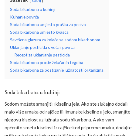
sakrij
Soda bikarbona u kuhinji
Kuhanje povrća
Soda bikarbona umjesto praška za pecivo
Soda bikarbona umjesto kvasca
Savršena glazura za kolače sa sodom bikarbonom
Uklanjanje pesticida s voća i povrća
Recept za uklanjanje pesticida
Soda bikarbona protiv želučanih tegoba
Soda bikarbona za postizanje lužnatosti organizma
Soda bikarbona u kuhinji
Sodom možete smanjiti i kiselinu jela. Ako ste slučajno dodali
malo više umaka od rajčice ili limunske kiseline u jelo, smanjite
njegovu kiselost uz lužnatu sodu bikarbonu. A ako vam
općenito smeta kiselost iz rajčice kod pripreme umaka, dodajte
prilikom kuhanja jednu malu žličicu sode. To će ublažiti umak.