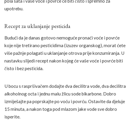
pola sata i vaše voće i povrće će biti čisto i spremno za
upotrebu.
Recept za uklanjanje pesticida
Budući da je danas gotovo nemoguće pronaći voće i povrće
koje nije tretirano pesticidima (izuzev organskog), morat ćete
više pažnje polagati u uklanjanje otrova prije konzumiranja. U
nastavku slijedi recept nakon kojeg će vaše voće i povrće biti
čisto i bez pesticida.
U bocu s raspršivačem dodajte dva decilitra vode, dva decilitra
alkoholnog octa i jednu malu žlicu sode bikarbone. Dobro
izmiješajte pa poprskajte po voću i povrću. Ostavite da djeluje
15 minuta, a nakon toga pod mlazom jake vode sve dobro
isperite.