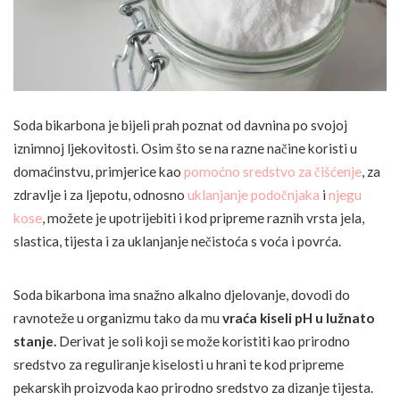
Soda bikarbona je bijeli prah poznat od davnina po svojoj
iznimnoj ljekovitosti. Osim što se na razne načine koristi u
domaćinstvu, primjerice kao
pomoćno sredstvo za čišćenje
, za
zdravlje i za ljepotu, odnosno
uklanjanje podočnjaka
i
njegu
kose
, možete je upotrijebiti i kod pripreme raznih vrsta jela,
slastica, tijesta i za uklanjanje nečistoća s voća i povrća.
Soda bikarbona ima snažno alkalno djelovanje, dovodi do
ravnoteže u organizmu tako da mu
vraća kiseli pH u lužnato
stanje.
Derivat je soli koji se može koristiti kao prirodno
sredstvo za reguliranje kiselosti u hrani te kod pripreme
pekarskih proizvoda kao prirodno sredstvo za dizanje tijesta.