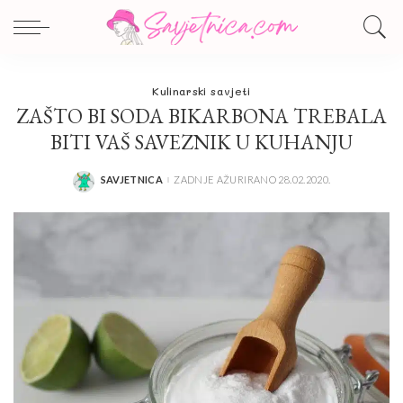
Kulinarski savjeti
ZAŠTO BI SODA BIKARBONA TREBALA
BITI VAŠ SAVEZNIK U KUHANJU
SAVJETNICA
ZADNJE AŽURIRANO 28.02.2020.
POSTED
BY