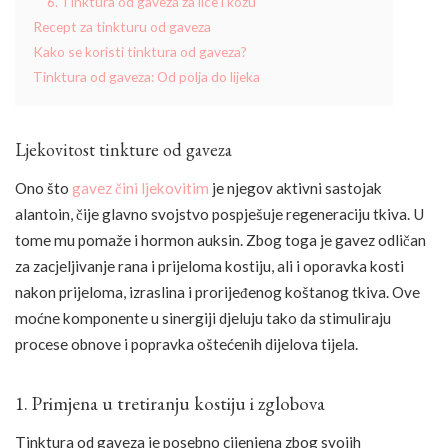
6. Tinktura od gaveza za lice i kožu
Recept za tinkturu od gaveza
Kako se koristi tinktura od gaveza?
Tinktura od gaveza: Od polja do lijeka
Ljekovitost tinkture od gaveza
Ono što
gavez čini ljekovitim
je njegov aktivni sastojak
alantoin, čije glavno svojstvo pospješuje regeneraciju tkiva. U
tome mu pomaže i hormon auksin. Zbog toga je gavez odličan
za zacjeljivanje rana i prijeloma kostiju, ali i oporavka kosti
nakon prijeloma, izraslina i prorijeđenog koštanog tkiva. Ove
moćne komponente u sinergiji djeluju tako da stimuliraju
procese obnove i popravka oštećenih dijelova tijela.
1. Primjena u tretiranju kostiju i zglobova
Tinktura od gaveza je posebno cijenjena zbog svojih