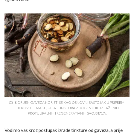
KORIJEN GAVEZA KORISTI SE KAO OSNOVNI SASTOJAK U PRIPREMI
LJEKOVITIH MASTI, ULJA I TINKTURA ZBOG SVOJIH IZRAŽENIH
PROTUUPALNIH I REGENERATIVNIH SVOJSTAVA.
Vodimo vas kroz postupak izrade tinkture od gaveza, a prije