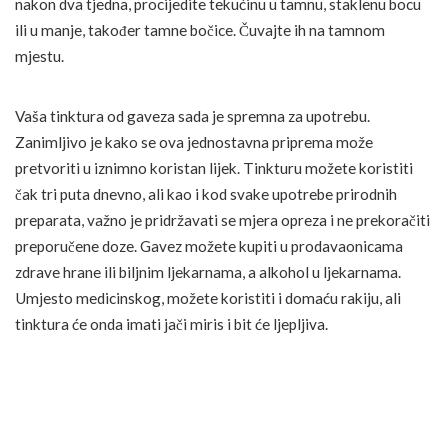
nakon dva tjedna, procijedite tekućinu u tamnu, staklenu bocu
ili u manje, također tamne bočice. Čuvajte ih na tamnom
mjestu.
Vaša tinktura od gaveza sada je spremna za upotrebu.
Zanimljivo je kako se ova jednostavna priprema može
pretvoriti u iznimno koristan lijek. Tinkturu možete koristiti
čak tri puta dnevno, ali kao i kod svake upotrebe prirodnih
preparata, važno je pridržavati se mjera opreza i ne prekoračiti
preporučene doze. Gavez možete kupiti u prodavaonicama
zdrave hrane ili biljnim ljekarnama, a alkohol u ljekarnama.
Umjesto medicinskog, možete koristiti i domaću rakiju, ali
tinktura će onda imati jači miris i bit će ljepljiva.