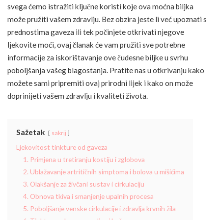
svega ćemo istražiti ključne koristi koje ova moćna biljka
može pružiti vašem zdravlju. Bez obzira jeste li već upoznati s
prednostima gaveza ili tek počinjete otkrivati njegove
ljekovite moći, ovaj članak će vam pružiti sve potrebne
informacije za iskorištavanje ove čudesne biljke u svrhu
poboljšanja vašeg blagostanja. Pratite nas u otkrivanju kako
možete sami pripremiti ovaj prirodni lijek i kako on može
doprinijeti vašem zdravlju i kvaliteti života.
Sažetak
sakrij
Ljekovitost tinkture od gaveza
1. Primjena u tretiranju kostiju i zglobova
2. Ublažavanje artritičnih simptoma i bolova u mišićima
3. Olakšanje za živčani sustav i cirkulaciju
4. Obnova tkiva i smanjenje upalnih procesa
5. Poboljšanje venske cirkulacije i zdravlja krvnih žila