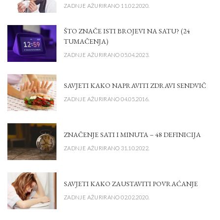
ZADNJE AŽURIRANO 11.02.2020.
ŠTO ZNAČE ISTI BROJEVI NA SATU? (24
TUMAČENJA)
ZADNJE AŽURIRANO 05.04.2023.
SAVJETI KAKO NAPRAVITI ZDRAVI SENDVIČ
ZADNJE AŽURIRANO 04.05.2016.
ZNAČENJE SATI I MINUTA – 48 DEFINICIJA
ZADNJE AŽURIRANO 31.10.2022.
SAVJETI KAKO ZAUSTAVITI POVRAĆANJE
ZADNJE AŽURIRANO 02.02.2020.