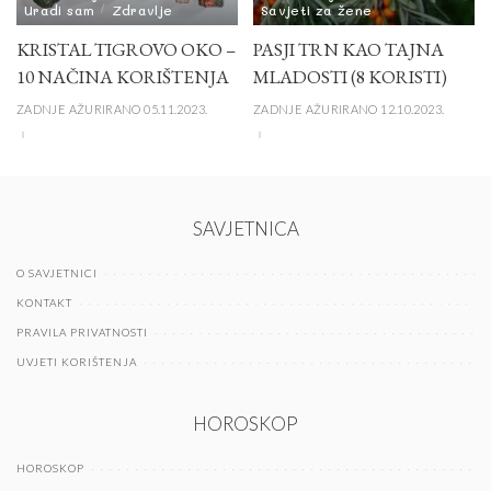
Uradi sam
Zdravlje
Savjeti za žene
KRISTAL TIGROVO OKO –
PASJI TRN KAO TAJNA
10 NAČINA KORIŠTENJA
MLADOSTI (8 KORISTI)
ZADNJE AŽURIRANO 05.11.2023.
ZADNJE AŽURIRANO 12.10.2023.
SAVJETNICA
O SAVJETNICI
KONTAKT
PRAVILA PRIVATNOSTI
UVJETI KORIŠTENJA
HOROSKOP
HOROSKOP