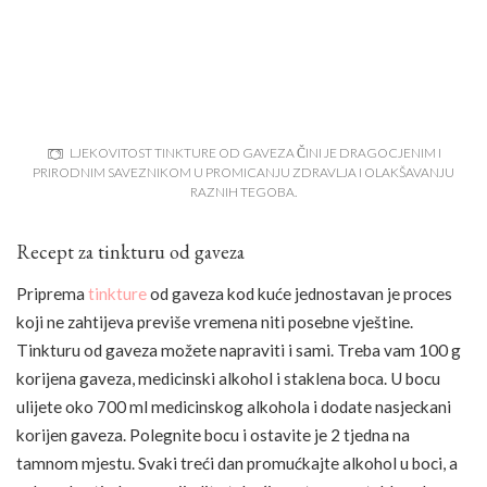
LJEKOVITOST TINKTURE OD GAVEZA ČINI JE DRAGOCJENIM I
PRIRODNIM SAVEZNIKOM U PROMICANJU ZDRAVLJA I OLAKŠAVANJU
RAZNIH TEGOBA.
Recept za tinkturu od gaveza
Priprema
tinkture
od gaveza kod kuće jednostavan je proces
koji ne zahtijeva previše vremena niti posebne vještine.
Tinkturu od gaveza možete napraviti i sami. Treba vam 100 g
korijena gaveza, medicinski alkohol i staklena boca. U bocu
ulijete oko 700 ml medicinskog alkohola i dodate nasjeckani
korijen gaveza. Polegnite bocu i ostavite je 2 tjedna na
tamnom mjestu. Svaki treći dan promućkajte alkohol u boci, a