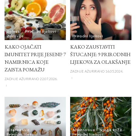
Bolesti
Prirodni lijekovi
Zdravlje
Prirodni lijekovi
KAKO OJAČATI
KAKO ZAUSTAVITI
IMUNITET PRIJE JESENI? 7
ŠTUCANJE: 9 PRIRODNIH
NAMIRNICA KOJE
LIJEKOVA ZA OLAKŠANJE
ZAISTA POMAŽU
ZADNJE AŽURIRANO 16.05.2024.
ZADNJE AŽURIRANO 22.07.2026.
Alternativa
Alternativa
Njega kože
Prirodni lijekovi
Prirodni lijekovi