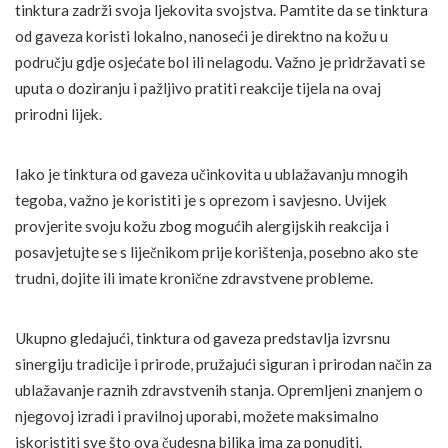
tinktura zadrži svoja ljekovita svojstva. Pamtite da se tinktura
od gaveza koristi lokalno, nanoseći je direktno na kožu u
području gdje osjećate bol ili nelagodu. Važno je pridržavati se
uputa o doziranju i pažljivo pratiti reakcije tijela na ovaj
prirodni lijek.
Iako je tinktura od gaveza učinkovita u ublažavanju mnogih
tegoba, važno je koristiti je s oprezom i savjesno. Uvijek
provjerite svoju kožu zbog mogućih alergijskih reakcija i
posavjetujte se s liječnikom prije korištenja, posebno ako ste
trudni, dojite ili imate kronične zdravstvene probleme.
Ukupno gledajući, tinktura od gaveza predstavlja izvrsnu
sinergiju tradicije i prirode, pružajući siguran i prirodan način za
ublažavanje raznih zdravstvenih stanja. Opremljeni znanjem o
njegovoj izradi i pravilnoj uporabi, možete maksimalno
iskoristiti sve što ova čudesna biljka ima za ponuditi.