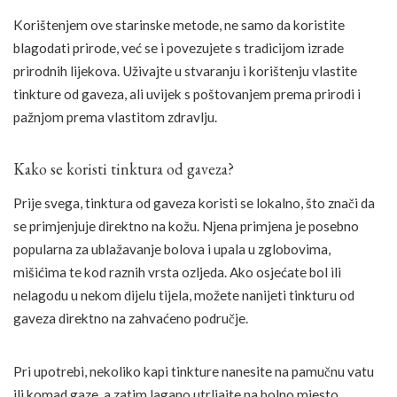
Korištenjem ove starinske metode, ne samo da koristite
blagodati prirode, već se i povezujete s tradicijom izrade
prirodnih lijekova. Uživajte u stvaranju i korištenju vlastite
tinkture od gaveza, ali uvijek s poštovanjem prema prirodi i
pažnjom prema vlastitom zdravlju.
Kako se koristi tinktura od gaveza?
Prije svega, tinktura od gaveza koristi se lokalno, što znači da
se primjenjuje direktno na kožu. Njena primjena je posebno
popularna za ublažavanje bolova i upala u zglobovima,
mišićima te kod raznih vrsta ozljeda. Ako osjećate bol ili
nelagodu u nekom dijelu tijela, možete nanijeti tinkturu od
gaveza direktno na zahvaćeno područje.
Pri upotrebi, nekoliko kapi tinkture nanesite na pamučnu vatu
ili komad gaze, a zatim lagano utrljajte na bolno mjesto.