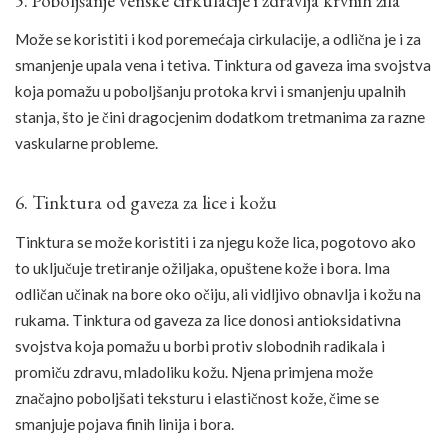
5. Poboljšanje venske cirkulacije i zdravlja krvnih žila
Može se koristiti i kod poremećaja cirkulacije, a odlična je i za
smanjenje upala vena i tetiva. Tinktura od gaveza ima svojstva
koja pomažu u poboljšanju protoka krvi i smanjenju upalnih
stanja, što je čini dragocjenim dodatkom tretmanima za razne
vaskularne probleme.
6. Tinktura od gaveza za lice i kožu
Tinktura se može koristiti i za njegu kože lica, pogotovo ako
to uključuje tretiranje ožiljaka, opuštene kože i bora. Ima
odličan učinak na bore oko očiju, ali vidljivo obnavlja i kožu na
rukama. Tinktura od gaveza za lice donosi antioksidativna
svojstva koja pomažu u borbi protiv slobodnih radikala i
promiču zdravu, mladoliku kožu. Njena primjena može
značajno poboljšati teksturu i elastičnost kože, čime se
smanjuje pojava finih linija i bora.