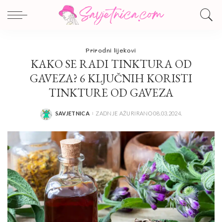
Prirodni lijekovi
KAKO SE RADI TINKTURA OD
GAVEZA? 6 KLJUČNIH KORISTI
TINKTURE OD GAVEZA
SAVJETNICA
ZADNJE AŽURIRANO 08.03.2024.
POSTED
BY