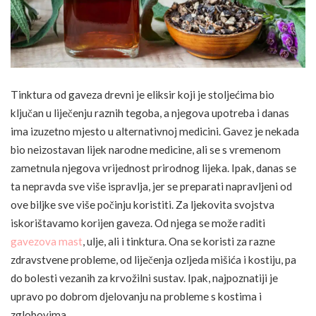
Tinktura od gaveza drevni je eliksir koji je stoljećima bio
ključan u liječenju raznih tegoba, a njegova upotreba i danas
ima izuzetno mjesto u alternativnoj medicini. Gavez je nekada
bio neizostavan lijek narodne medicine, ali se s vremenom
zametnula njegova vrijednost prirodnog lijeka. Ipak, danas se
ta nepravda sve više ispravlja, jer se preparati napravljeni od
ove biljke sve više počinju koristiti. Za ljekovita svojstva
iskorištavamo korijen gaveza. Od njega se može raditi
gavezova mast
, ulje, ali i tinktura. Ona se koristi za razne
zdravstvene probleme, od liječenja ozljeda mišića i kostiju, pa
do bolesti vezanih za krvožilni sustav. Ipak, najpoznatiji je
upravo po dobrom djelovanju na probleme s kostima i
zglobovima.