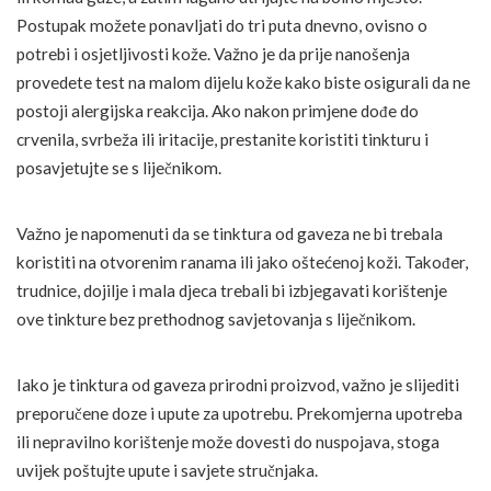
Postupak možete ponavljati do tri puta dnevno, ovisno o
potrebi i osjetljivosti kože. Važno je da prije nanošenja
provedete test na malom dijelu kože kako biste osigurali da ne
postoji alergijska reakcija. Ako nakon primjene dođe do
crvenila, svrbeža ili iritacije, prestanite koristiti tinkturu i
posavjetujte se s liječnikom.
Važno je napomenuti da se tinktura od gaveza ne bi trebala
koristiti na otvorenim ranama ili jako oštećenoj koži. Također,
trudnice, dojilje i mala djeca trebali bi izbjegavati korištenje
ove tinkture bez prethodnog savjetovanja s liječnikom.
Iako je tinktura od gaveza prirodni proizvod, važno je slijediti
preporučene doze i upute za upotrebu. Prekomjerna upotreba
ili nepravilno korištenje može dovesti do nuspojava, stoga
uvijek poštujte upute i savjete stručnjaka.