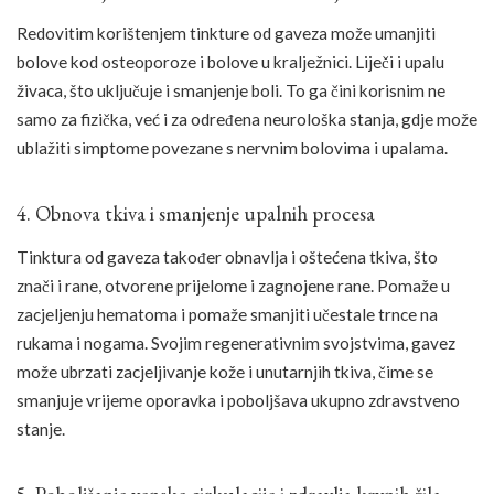
Redovitim korištenjem tinkture od gaveza može umanjiti
bolove kod osteoporoze i bolove u kralježnici. Liječi i upalu
živaca, što uključuje i smanjenje boli. To ga čini korisnim ne
samo za fizička, već i za određena neurološka stanja, gdje može
ublažiti simptome povezane s nervnim bolovima i upalama.
4. Obnova tkiva i smanjenje upalnih procesa
Tinktura od gaveza također obnavlja i oštećena tkiva, što
znači i rane, otvorene prijelome i zagnojene rane. Pomaže u
zacjeljenju hematoma i pomaže smanjiti učestale trnce na
rukama i nogama. Svojim regenerativnim svojstvima, gavez
može ubrzati zacjeljivanje kože i unutarnjih tkiva, čime se
smanjuje vrijeme oporavka i poboljšava ukupno zdravstveno
stanje.