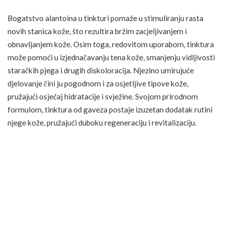
Bogatstvo alantoina u tinkturi pomaže u stimuliranju rasta
novih stanica kože, što rezultira bržim zacjeljivanjem i
obnavljanjem kože. Osim toga, redovitom uporabom, tinktura
može pomoći u izjednačavanju tena kože, smanjenju vidljivosti
staračkih pjega i drugih diskoloracija. Njezino umirujuće
djelovanje čini ju pogodnom i za osjetljive tipove kože,
pružajući osjećaj hidratacije i svježine. Svojom prirodnom
formulom, tinktura od gaveza postaje izuzetan dodatak rutini
njege kože, pružajući duboku regeneraciju i revitalizaciju.