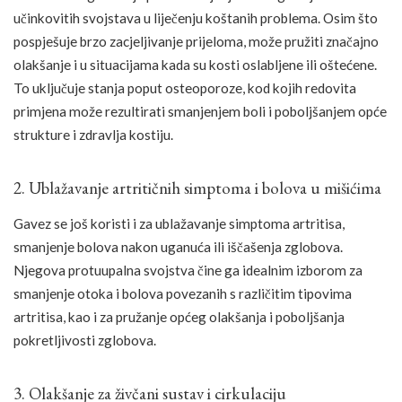
učinkovitih svojstava u liječenju koštanih problema. Osim što
pospješuje brzo zacjeljivanje prijeloma, može pružiti značajno
olakšanje i u situacijama kada su kosti oslabljene ili oštećene.
To uključuje stanja poput osteoporoze, kod kojih redovita
primjena može rezultirati smanjenjem boli i poboljšanjem opće
strukture i zdravlja kostiju.
2. Ublažavanje artritičnih simptoma i bolova u mišićima
Gavez se još koristi i za ublažavanje simptoma artritisa,
smanjenje bolova nakon uganuća ili iščašenja zglobova.
Njegova protuupalna svojstva čine ga idealnim izborom za
smanjenje otoka i bolova povezanih s različitim tipovima
artritisa, kao i za pružanje općeg olakšanja i poboljšanja
pokretljivosti zglobova.
3. Olakšanje za živčani sustav i cirkulaciju