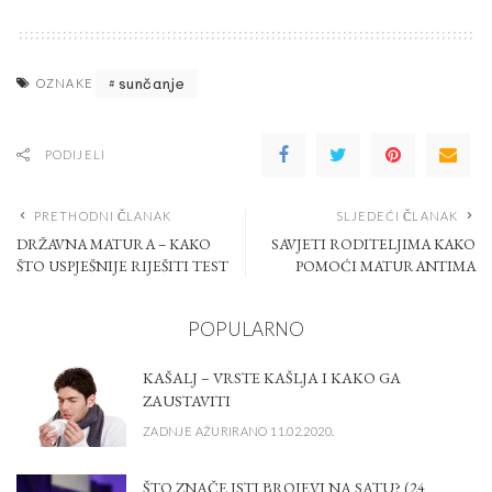
sunčanje
OZNAKE
PODIJELI
PRETHODNI ČLANAK
SLJEDEĆI ČLANAK
DRŽAVNA MATURA – KAKO
SAVJETI RODITELJIMA KAKO
ŠTO USPJEŠNIJE RIJEŠITI TEST
POMOĆI MATURANTIMA
POPULARNO
KAŠALJ – VRSTE KAŠLJA I KAKO GA
ZAUSTAVITI
ZADNJE AŽURIRANO 11.02.2020.
ŠTO ZNAČE ISTI BROJEVI NA SATU? (24