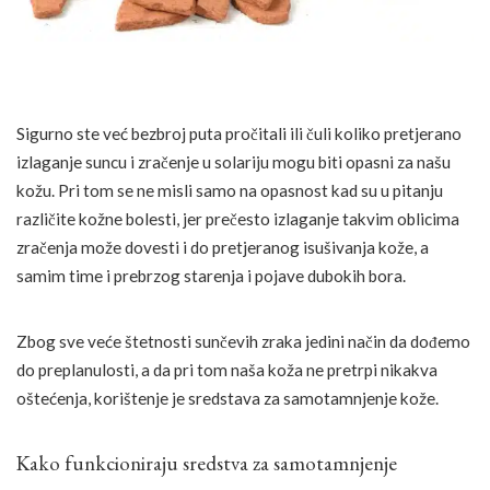
Sigurno ste već bezbroj puta pročitali ili čuli koliko pretjerano
izlaganje suncu i zračenje u solariju mogu biti opasni za našu
kožu. Pri tom se ne misli samo na opasnost kad su u pitanju
različite kožne bolesti, jer prečesto izlaganje takvim oblicima
zračenja može dovesti i do pretjeranog isušivanja kože, a
samim time i prebrzog starenja i pojave dubokih bora.
Zbog sve veće štetnosti sunčevih zraka jedini način da dođemo
do preplanulosti, a da pri tom naša koža ne pretrpi nikakva
oštećenja, korištenje je sredstava za samotamnjenje kože.
Kako funkcioniraju sredstva za samotamnjenje