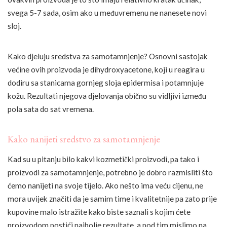
svega 5-7 sada, osim ako u međuvremenu ne nanesete novi
sloj.
Kako djeluju sredstva za samotamnjenje? Osnovni sastojak
većine ovih proizvoda je dihydroxyacetone, koji u reagira u
dodiru sa stanicama gornjeg sloja epidermisa i potamnjuje
kožu. Rezultati njegova djelovanja obično su vidljivi između
pola sata do sat vremena.
Kako nanijeti sredstvo za samotamnjenje
Kad su u pitanju bilo kakvi kozmetički proizvodi, pa tako i
proizvodi za samotamnjenje, potrebno je dobro razmisliti što
ćemo nanijeti na svoje tijelo. Ako nešto ima veću cijenu, ne
mora uvijek značiti da je samim time i kvalitetnije pa zato prije
kupovine malo istražite kako biste saznali s kojim ćete
proizvodom postići najbolje rezultate, a pod tim mislimo na