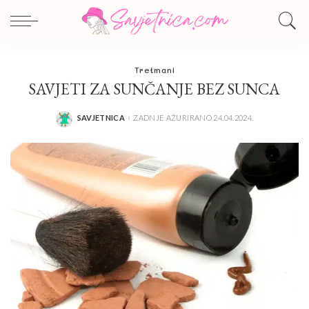
Tretmani
SAVJETI ZA SUNČANJE BEZ SUNCA
SAVJETNICA
ZADNJE AŽURIRANO 24.04.2024.
POSTED
BY