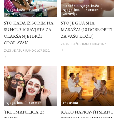
Masaža
Njega kože
Njega kože
Njega lica
Njega lica
Tretmani
Zdravlje
Zdravlje
ŠTO KADA IZGORIM NA
ŠTO JE GUA SHA
SUNCU? 10 SAVJETA ZA
MASAŽA? (10 DOBROBITI
OLAKŠANJE I BRŽI
ZA VAŠU KOŽU)
OPORAVAK
ZADNJE AŽURIRANO 13.04.2025.
ZADNJE AŽURIRANO 01.07.2025.
Njega lica
Tretmani
Tretmani
TRETMANI LICA: 23
KAKO NAPRAVITI SLANU