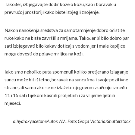
Također, izbjegavajte dodir kože o kožu, kao i boravak u
prevrućoj prostoriji kako biste izbjegli znojenje.
Nakon nanošenja sredstva za samotamnjenje dobro očistite
ruke kako ne biste završili s mrljama. Također bi bilo dobro par
sati izbjegavati bilo kakav doticaj s vodom jer i male kapljice
mogu dovesti do pojave mrljica na koži.
Iako smo nekoliko puta spomenuli koliko pretjerano izlaganje
suncu može biti štetno, boravak na suncu ima i svoje pozitivne
strane, ali samo ako se ne izlažete njegovom zračenju između
11 i 15 sati tijekom kasnih proljetnih i za vrijeme ljetnih
mjeseci.
dihydroxyacetoneAutor: A.V., Foto: Graça Victoria/Shutterstock