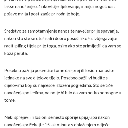
lakše nanošenje, učinkovitije djelovanje, manju mogućnost
pojave mrlja i postizanje prirodnije boje.
Sredstvo za samotamnjenje nanosite navečer prije spavanja,
nakon što ste se otuširali i dobro posušili kožu. Izbjegavajte
raditi piling tijela prije toga, osim ako ste primijetili da vam se
koža peruta.
Posebnu pažnju posvetite tome da sprej ili losion nanosite
jednako na sve dijelove tijelo. Posebno pažljivi budite s
dijelovima koji su najčešće izloženi pogledima. Što se tiče
nanošenja po leđima, najbolje bi bilo da vam netko pomogne u
tome.
Neki sprejevi ili losioni se nešto sporije upijaju pa nakon
nanošenja pričekajte 15-ak minuta s oblačenjem odjeće.