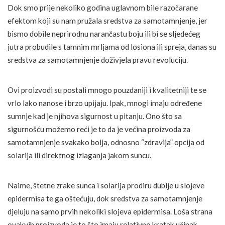
Dok smo prije nekoliko godina uglavnom bile razočarane
efektom koji su nam pružala sredstva za samotamnjenje, jer
bismo dobile neprirodnu narančastu boju ili bi se sljedećeg
jutra probudile s tamnim mrljama od losiona ili spreja, danas su
sredstva za samotamnjenje doživjela pravu revoluciju.
Ovi proizvodi su postali mnogo pouzdaniji i kvalitetniji te se
vrlo lako nanose i brzo upijaju. Ipak, mnogi imaju određene
sumnje kad je njihova sigurnost u pitanju. Ono što sa
sigurnošću možemo reći je to da je većina proizvoda za
samotamnjenje svakako bolja, odnosno “zdravija” opcija od
solarija ili direktnog izlaganja jakom suncu.
Naime, štetne zrake sunca i solarija prodiru dublje u slojeve
epidermisa te ga oštećuju, dok sredstva za samotamnjenje
djeluju na samo prvih nekoliki slojeva epidermisa. Loša strana
ovakvih proizvoda je to što imaju relativno kratak učinak,