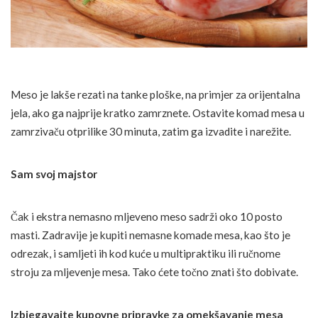
Meso je lakše rezati na tanke ploške, na primjer za orijentalna
jela, ako ga najprije kratko zamrznete. Ostavite komad mesa u
zamrzivaču otprilike 30 minuta, zatim ga izvadite i narežite.
Sam svoj majstor
Čak i ekstra nemasno mljeveno meso sadrži oko 10 posto
masti. Zadravije je kupiti nemasne komade mesa, kao što je
odrezak, i samljeti ih kod kuće u multipraktiku ili ručnome
stroju za mljevenje mesa. Tako ćete točno znati što dobivate.
Izbjegavajte kupovne pripravke za omekšavanje mesa