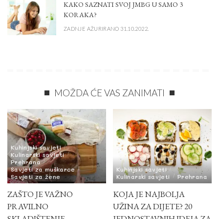
KAKO SAZNATI SVOJ JMBG U SAMO 3
KORAKA?
ZADNJE AŽURIRANO 31.10.2022.
MOŽDA ĆE VAS ZANIMATI
Kuhinjski savjeti
Kulinarski savjeti
Prehrana
Savjeti za muškarce
Kuhinjski savjeti
Savjeti za žene
Kulinarski savjeti
Prehrana
ZAŠTO JE VAŽNO
KOJA JE NAJBOLJA
PRAVILNO
UŽINA ZA DIJETE? 20
SKLADIŠTENJE
JEDNOSTAVNIH IDEJA ZA