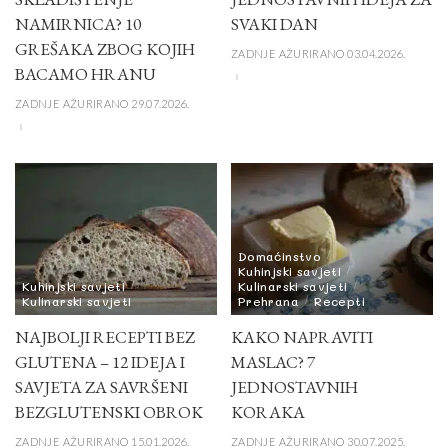
NAMIRNICA? 10
SVAKI DAN
GREŠAKA ZBOG KOJIH
ZADNJE AŽURIRANO 03.04.2026.
BACAMO HRANU
ZADNJE AŽURIRANO 29.07.2026.
Domaćinstvo
Kuhinjski savjeti
Kuhinjski savjeti
Kulinarski savjeti
Kulinarski savjeti
Prehrana
Recepti
NAJBOLJI RECEPTI BEZ
KAKO NAPRAVITI
GLUTENA – 12 IDEJA I
MASLAC? 7
SAVJETA ZA SAVRŠENI
JEDNOSTAVNIH
BEZGLUTENSKI OBROK
KORAKA
ZADNJE AŽURIRANO 15.01.2026.
ZADNJE AŽURIRANO 30.07.2025.