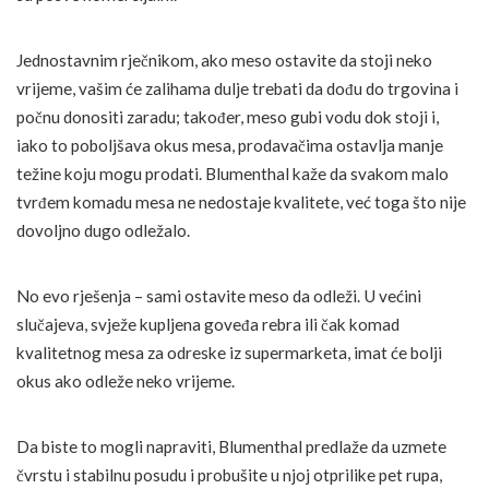
Jednostavnim rječnikom, ako meso ostavite da stoji neko
vrijeme, vašim će zalihama dulje trebati da dođu do trgovina i
počnu donositi zaradu; također, meso gubi vodu dok stoji i,
iako to poboljšava okus mesa, prodavačima ostavlja manje
težine koju mogu prodati. Blumenthal kaže da svakom malo
tvrđem komadu mesa ne nedostaje kvalitete, već toga što nije
dovoljno dugo odležalo.
No evo rješenja – sami ostavite meso da odleži. U većini
slučajeva, svježe kupljena goveđa rebra ili čak komad
kvalitetnog mesa za odreske iz supermarketa, imat će bolji
okus ako odleže neko vrijeme.
Da biste to mogli napraviti, Blumenthal predlaže da uzmete
čvrstu i stabilnu posudu i probušite u njoj otprilike pet rupa,