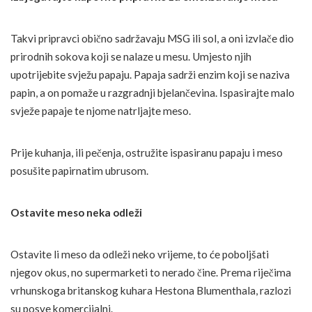
Takvi pripravci obično sadržavaju MSG ili sol, a oni izvlače dio
prirodnih sokova koji se nalaze u mesu. Umjesto njih
upotrijebite svježu papaju. Papaja sadrži enzim koji se naziva
papin, a on pomaže u razgradnji bjelančevina. Ispasirajte malo
svježe papaje te njome natrljajte meso.
Prije kuhanja, ili pečenja, ostružite ispasiranu papaju i meso
posušite papirnatim ubrusom.
Ostavite meso neka odleži
Ostavite li meso da odleži neko vrijeme, to će poboljšati
njegov okus, no supermarketi to nerado čine. Prema riječima
vrhunskoga britanskog kuhara Hestona Blumenthala, razlozi
su posve komercijalni.