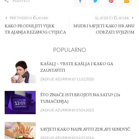
PODIJELI
PRETHODNI ČLANAK
SLJEDEĆI ČLANAK
KAKO PRODULJITI VIJEK
MUDRI SAVJETI KAKO HRANU
TRAJANJA REZANOG CVIJEĆA
ODRŽATI SVJEŽOM
POPULARNO
KAŠALJ – VRSTE KAŠLJA I KAKO GA
ZAUSTAVITI
ZADNJE AŽURIRANO 11.02.2020.
ŠTO ZNAČE ISTI BROJEVI NA SATU? (24
TUMAČENJA)
ZADNJE AŽURIRANO 05.04.2023.
SAVJETI KAKO NAPRAVITI ZDRAVI SENDVIČ
ZADNJE AŽURIRANO 04.05.2016.