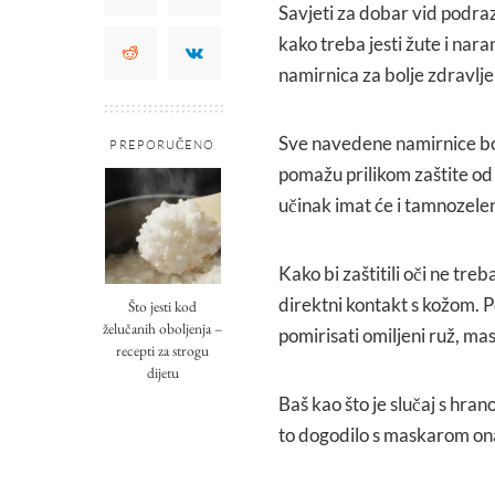
Savjeti za dobar vid podrazu
kako treba jesti žute i nar
namirnica za bolje zdravlje 
Sve navedene namirnice bog
PREPORUČENO
pomažu prilikom zaštite o
učinak imat će i tamnozelen
Kako bi zaštitili oči ne tr
direktni kontakt s kožom. P
Što jesti kod
želučanih oboljenja –
pomirisati omiljeni ruž, mas
recepti za strogu
dijetu
Baš kao što je slučaj s hran
to dogodilo s maskarom ona 