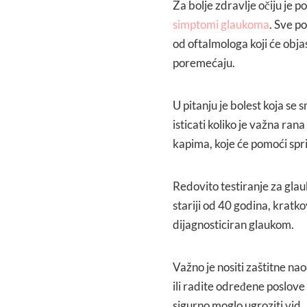
Za bolje zdravlje očiju je po
simptomi glaukoma
. Sve p
od oftalmologa koji će obja
poremećaju.
U pitanju je bolest koja se
isticati koliko je važna ran
kapima, koje će pomoći spri
Redovito testiranje za glau
stariji od 40 godina, kratko
dijagnosticiran glaukom.
Važno je nositi zaštitne naoč
ili radite određene poslove
sigurno moglo ugroziti vid.