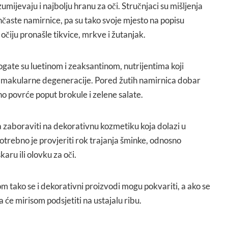
mijevaju i najbolju hranu za oči. Stručnjaci su mišljenja
ančaste namirnice, pa su tako svoje mjesto na popisu
očiju pronašle tikvice, mrkve i žutanjak.
ate su luetinom i zeaksantinom, nutrijentima koji
d makularne degeneracije. Pored žutih namirnica dobar
o povrće poput brokule i zelene salate.
eba zaboraviti na dekorativnu kozmetiku koja dolazi u
otrebno je provjeriti rok trajanja šminke, odnosno
karu ili olovku za oči.
om tako se i dekorativni proizvodi mogu pokvariti, a ako se
će mirisom podsjetiti na ustajalu ribu.