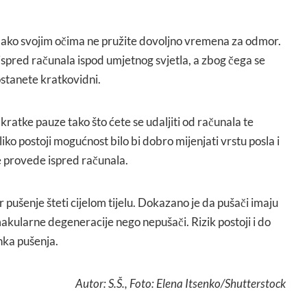
 ako svojim očima ne pružite dovoljno vremena za odmor.
d ispred računala ispod umjetnog svjetla, a zbog čega se
tanete kratkovidni.
kratke pauze tako što ćete se udaljiti od računala te
iko postoji mogućnost bilo bi dobro mijenjati vrstu posla i
se provede ispred računala.
 pušenje šteti cijelom tijelu. Dokazano je da pušači imaju
 makularne degeneracije nego nepušači. Rizik postoji i do
nka pušenja.
Autor: S.Š., Foto: Elena Itsenko/Shutterstock