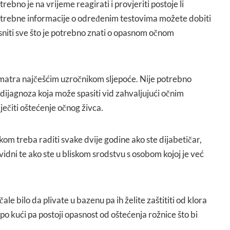
trebno je na vrijeme reagirati i provjeriti postoje li
otrebne informacije o određenim testovima možete dobiti
sniti sve što je potrebno znati o opasnom očnom
 smatra najčešćim uzročnikom sljepoće. Nije potrebno
a dijagnoza koja može spasiti vid zahvaljujući očnim
ječiti oštećenje očnog živca.
kom treba raditi svake dvije godine ako ste dijabetičar,
vidni te ako ste u bliskom srodstvu s osobom kojoj je već
ale bilo da plivate u bazenu pa ih želite zaštititi od klora
 po kući pa postoji opasnost od oštećenja rožnice što bi