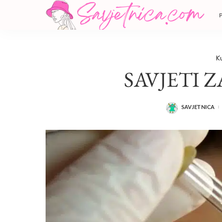
K
SAVJETI 
SAVJETNICA
POSTED
BY