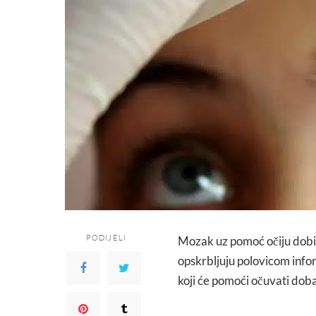
PODIJELI
Mozak uz pomoć očiju dobiva
opskrbljuju polovicom infor
koji će pomoći očuvati dobar