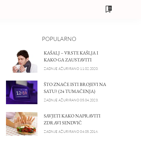
0
POPULARNO
KAŠALJ – VRSTE KAŠLJA I
KAKO GA ZAUSTAVITI
ZADNJE AŽURIRANO 11.02.2020.
ŠTO ZNAČE ISTI BROJEVI NA
SATU? (24 TUMAČENJA)
ZADNJE AŽURIRANO 05.04.2023.
SAVJETI KAKO NAPRAVITI
ZDRAVI SENDVIČ
ZADNJE AŽURIRANO 04.05.2016.