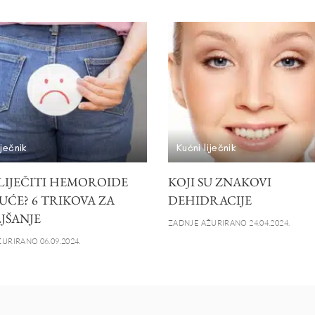
iječnik
Kućni liječnik
LIJEČITI HEMOROIDE
KOJI SU ZNAKOVI
UĆE? 6 TRIKOVA ZA
DEHIDRACIJE
JŠANJE
ZADNJE AŽURIRANO 24.04.2024.
URIRANO 06.09.2024.