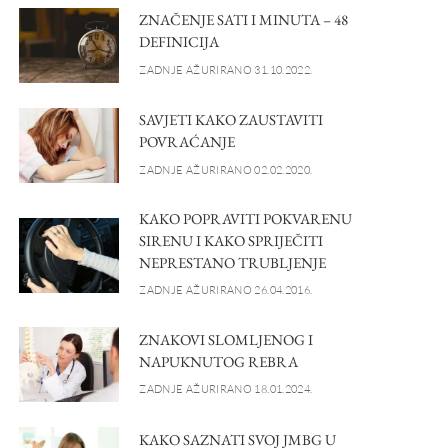
ZNAČENJE SATI I MINUTA – 48
DEFINICIJA
ZADNJE AŽURIRANO 31.10.2022.
SAVJETI KAKO ZAUSTAVITI
POVRAĆANJE
ZADNJE AŽURIRANO 02.02.2020.
KAKO POPRAVITI POKVARENU
SIRENU I KAKO SPRIJEČITI
NEPRESTANO TRUBLJENJE
ZADNJE AŽURIRANO 26.04.2016.
ZNAKOVI SLOMLJENOG I
NAPUKNUTOG REBRA
ZADNJE AŽURIRANO 18.01.2024.
KAKO SAZNATI SVOJ JMBG U