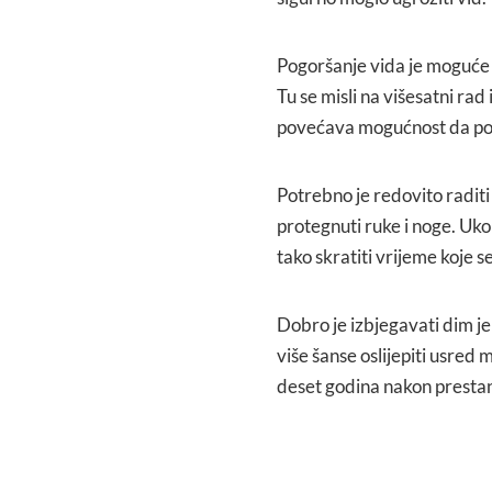
Pogoršanje vida je moguće
Tu se misli na višesatni ra
povećava mogućnost da pos
Potrebno je redovito raditi 
protegnuti ruke i noge. Ukol
tako skratiti vrijeme koje 
Dobro je izbjegavati dim jer
više šanse oslijepiti usred
deset godina nakon presta