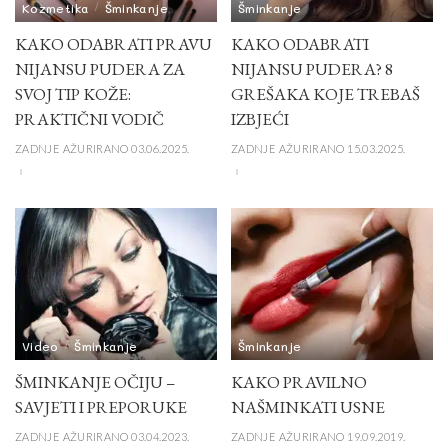
Kozmetika
Šminkanje
Šminkanje
KAKO ODABRATI PRAVU
KAKO ODABRATI
NIJANSU PUDERA ZA
NIJANSU PUDERA? 8
SVOJ TIP KOŽE:
GREŠAKA KOJE TREBAŠ
PRAKTIČNI VODIČ
IZBJEĆI
ZADNJE AŽURIRANO 03.06.2025.
ZADNJE AŽURIRANO 15.03.2025.
Video
Šminkanje
Šminkanje
ŠMINKANJE OČIJU –
KAKO PRAVILNO
SAVJETI I PREPORUKE
NAŠMINKATI USNE
ZADNJE AŽURIRANO 03.04.2023.
ZADNJE AŽURIRANO 19.09.2019.