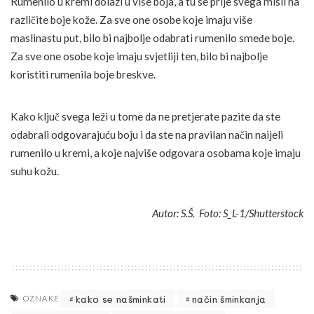
Rumenilo u kremi dolazi u više boja, a tu se prije svega misli na
različite boje kože. Za sve one osobe koje imaju više
maslinastu put, bilo bi najbolje odabrati rumenilo smeđe boje.
Za sve one osobe koje imaju svjetliji ten, bilo bi najbolje
koristiti rumenila boje breskve.
Kako ključ svega leži u tome da ne pretjerate pazite da ste
odabrali odgovarajuću boju i da ste na pravilan način naijeli
rumenilo u kremi, a koje najviše odgovara osobama koje imaju
suhu kožu.
Autor: S.Š. Foto: S_L-1/Shutterstock
kako se našminkati
način šminkanja
OZNAKE