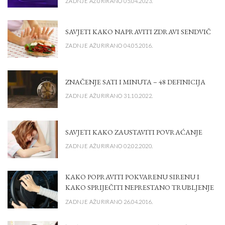
ZADNJE AŽURIRANO 05.04.2023.
SAVJETI KAKO NAPRAVITI ZDRAVI SENDVIČ
ZADNJE AŽURIRANO 04.05.2016.
ZNAČENJE SATI I MINUTA – 48 DEFINICIJA
ZADNJE AŽURIRANO 31.10.2022.
SAVJETI KAKO ZAUSTAVITI POVRAĆANJE
ZADNJE AŽURIRANO 02.02.2020.
KAKO POPRAVITI POKVARENU SIRENU I
KAKO SPRIJEČITI NEPRESTANO TRUBLJENJE
ZADNJE AŽURIRANO 26.04.2016.