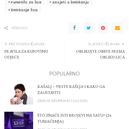
rumenilo za lice
savjeti u šminkanju
šminkanje lica
PODIJELI
PRETHODNI ČLANAK
SLJEDEĆI ČLANAK
PRAVILA ZA KUPOVINU
OBLIKUJTE OBRVE PREMA
ODJEĆE
OBLIKU LICA
POPULARNO
KAŠALJ – VRSTE KAŠLJA I KAKO GA
ZAUSTAVITI
ZADNJE AŽURIRANO 11.02.2020.
ŠTO ZNAČE ISTI BROJEVI NA SATU? (24
TUMAČENJA)