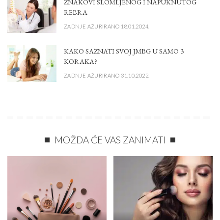
ZNAKOVI SLOMLJENOG I NAPUKNUTOG
REBRA
ZADNJE AŽURIRANO 18.01.2024.
KAKO SAZNATI SVOJ JMBG U SAMO 3
KORAKA?
ZADNJE AŽURIRANO 31.10.2022.
MOŽDA ĆE VAS ZANIMATI