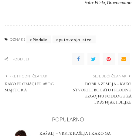
Foto: Flickr, Gruenemann
Medulin
putovanja istra
OZNAKE
PODIJELI
PRETHODNI ČLANAK
SLJEDEĆI ČLANAK
KAKO PRONAĆI PRAVOG
DOBRA ZEMLJA – KAKO
MAJSTORA
STVORITI BOGATU I PLODNU
UZGOJNU PODLOGU ZA
TRAVNJAK I BILJKE
POPULARNO
KAŠALJ – VRSTE KAŠLJA I KAKO GA