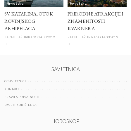
Hrvatska
Hrvatska
SV. KATARINA, OTOK
PRIRODNE ATRAKCIJE I
ROVINJSKOG
ZNAMENITOSTI
ARHIPELAGA
KVARNERA
ZADNJE AŽURIRANO 14.03.2019.
ZADNJE AŽURIRANO 14.03.2019.
SAVJETNICA
O SAVJETNICI
KONTAKT
PRAVILA PRIVATNOSTI
UVJETI KORIŠTENJA
HOROSKOP