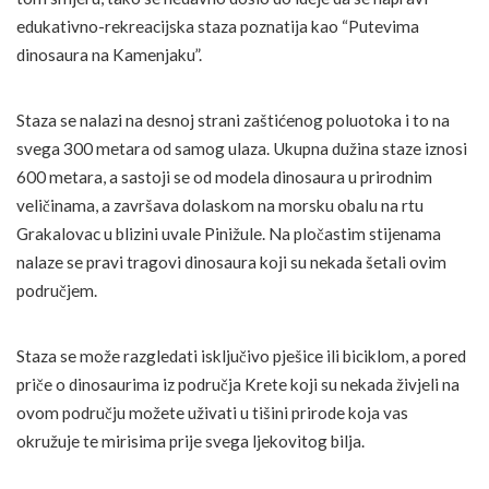
edukativno-rekreacijska staza poznatija kao “Putevima
dinosaura na Kamenjaku”.
Staza se nalazi na desnoj strani zaštićenog poluotoka i to na
svega 300 metara od samog ulaza. Ukupna dužina staze iznosi
600 metara, a sastoji se od modela dinosaura u prirodnim
veličinama, a završava dolaskom na morsku obalu na rtu
Grakalovac u blizini uvale Pinižule. Na pločastim stijenama
nalaze se pravi tragovi dinosaura koji su nekada šetali ovim
područjem.
Staza se može razgledati isključivo pješice ili biciklom, a pored
priče o dinosaurima iz područja Krete koji su nekada živjeli na
ovom području možete uživati u tišini prirode koja vas
okružuje te mirisima prije svega ljekovitog bilja.