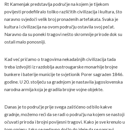
Rt Kamenjak predstavlja područje na kojem je tijekom
povijesti prodefiliralo toliko različitih civilizacija i kultura, što
naravno svjedoči velik broj pronađenih artefakata. Svaka je
kultura i civilizacija na ovom području ostavila svoj pečat.
Naravno da su poneki tragovi nešto skromnije prirode dok su
ostali malo ponosniji.
Kad već pričamo o tragovima nekadašnjih civilizacija tada
treba izdvojiti iz razdoblja austrougarske monarhije brojne
bunkere i baterije municije te svjetionik Porer sagrađen 1846.
godine. U 20. stoljeću sa gradnjom je nastavila jugoslovenska
narodna armija koja je gradila brojne vojne objekte.
Danas je to područje prije svega zaštićeno od bilo kakve
gradnje, možemo reći da se radi o području na kojem se nastoji
očuvati priroda i brojni povijesni tragovi. Kako je sve krenulo u
tom smjeru, tako se nedavno došlo do ideje da se napravi