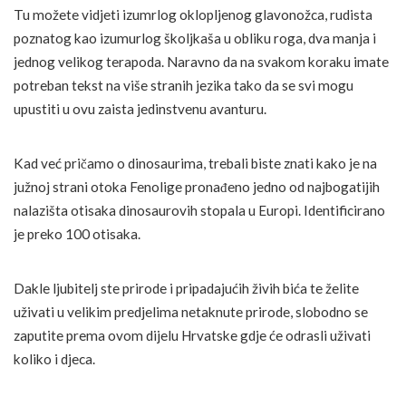
Tu možete vidjeti izumrlog oklopljenog glavonožca, rudista
poznatog kao izumurlog školjkaša u obliku roga, dva manja i
jednog velikog terapoda. Naravno da na svakom koraku imate
potreban tekst na više stranih jezika tako da se svi mogu
upustiti u ovu zaista jedinstvenu avanturu.
Kad već pričamo o dinosaurima, trebali biste znati kako je na
južnoj strani otoka Fenolige pronađeno jedno od najbogatijih
nalazišta otisaka dinosaurovih stopala u Europi. Identificirano
je preko 100 otisaka.
Dakle ljubitelj ste prirode i pripadajućih živih bića te želite
uživati u velikim predjelima netaknute prirode, slobodno se
zaputite prema ovom dijelu Hrvatske gdje će odrasli uživati
koliko i djeca.