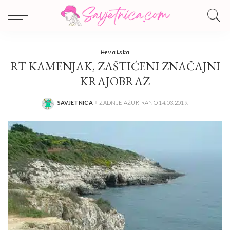
Hrvatska
RT KAMENJAK, ZAŠTIĆENI ZNAČAJNI
KRAJOBRAZ
SAVJETNICA
ZADNJE AŽURIRANO 14.03.2019.
POSTED
BY