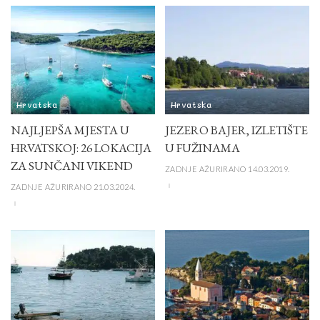
Hrvatska
Hrvatska
NAJLJEPŠA MJESTA U
JEZERO BAJER, IZLETIŠTE
HRVATSKOJ: 26 LOKACIJA
U FUŽINAMA
ZA SUNČANI VIKEND
ZADNJE AŽURIRANO 14.03.2019.
ZADNJE AŽURIRANO 21.03.2024.