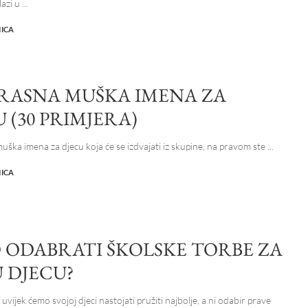
lazi u
...
NICA
RASNA MUŠKA IMENA ZA
 (30 PRIMJERA)
muška imena za djecu koja će se izdvajati iz skupine, na pravom ste
...
NICA
 ODABRATI ŠKOLSKE TORBE ZA
U DJECU?
, uvijek ćemo svojoj djeci nastojati pružiti najbolje, a ni odabir prave