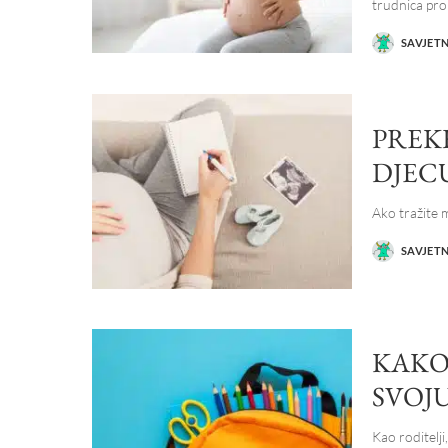
trudnica pro
SAVJET
POSTED
BY
PREK
DJECU
Ako tražite 
SAVJET
POSTED
BY
KAKO
SVOJ
Kao roditelji