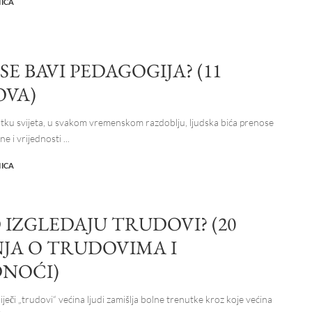
NICA
SE BAVI PEDAGOGIJA? (11
OVA)
ku svijeta, u svakom vremenskom razdoblju, ljudska bića prenose
ine i vrijednosti
...
NICA
 IZGLEDAJU TRUDOVI? (20
NJA O TRUDOVIMA I
NOĆI)
eči „trudovi“ većina ljudi zamišlja bolne trenutke kroz koje većina