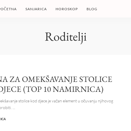
POČETNA
SANJARICA
HOROSKOP
BLOG
Roditelji
A ZA OMEKŠAVANJE STOLICE
DJECE (TOP 10 NAMIRNICA)
kšavanje stolice kod djece je važan element u očuvanju njihovog
brobiti.
...
NICA