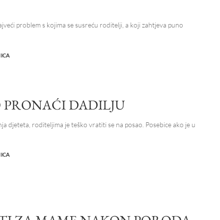
najveći problem s kojima se susreću roditelji, a koji zahtjeva puno
NICA
 PRONAĆI DADILJU
 djeteta, roditeljima je teško vratiti se na posao. Posebice ako je u
NICA