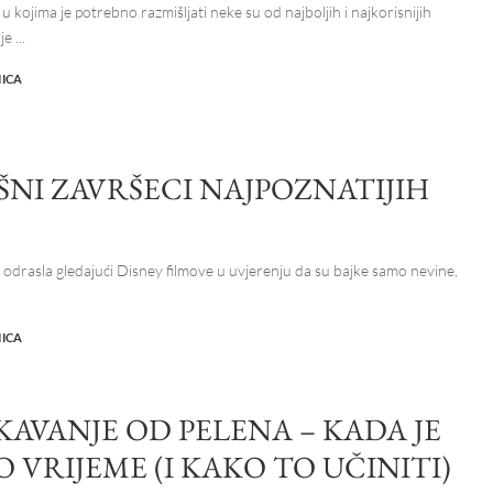
 u kojima je potrebno razmišljati neke su od najboljih i najkorisnijih
oje
...
NICA
ŠNI ZAVRŠECI NAJPOZNATIJIH
e odrasla gledajući Disney filmove u uvjerenju da su bajke samo nevine,
NICA
KAVANJE OD PELENA – KADA JE
 VRIJEME (I KAKO TO UČINITI)