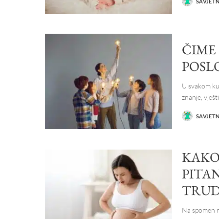
SAVJET
POSTED
BY
ČIME 
POSL
U svakom kut
znanje, vješt
SAVJET
POSTED
BY
KAKO
PITA
TRUD
Na spomen rij