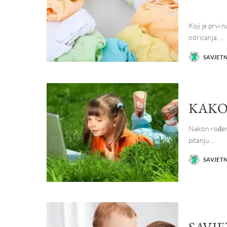
Koji je prvi 
odricanja,
...
SAVJET
POSTED
BY
KAKO
Nakon rođenja
pitanju
...
SAVJET
POSTED
BY