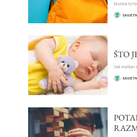
školske tor
SAVJET
POSTED
BY
ŠTO J
Vaš mališan 
SAVJET
POSTED
BY
POTA
RAZM