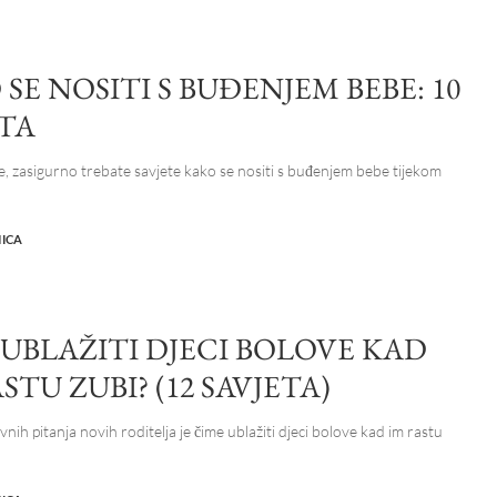
SE NOSITI S BUĐENJEM BEBE: 10
ETA
e, zasigurno trebate savjete kako se nositi s buđenjem bebe tijekom
NICA
 UBLAŽITI DJECI BOLOVE KAD
STU ZUBI? (12 SAVJETA)
nih pitanja novih roditelja je čime ublažiti djeci bolove kad im rastu