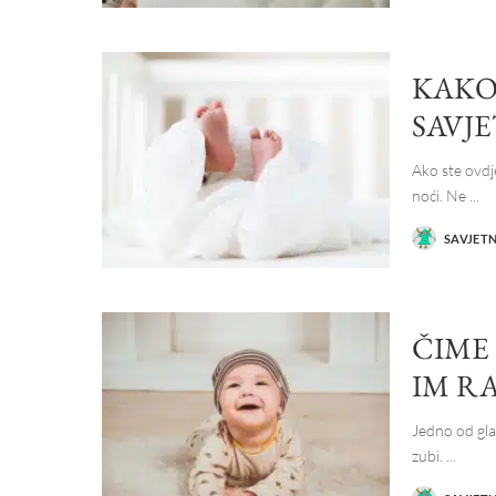
KAKO 
SAVJ
Ako ste ovdj
noći. Ne
...
SAVJET
POSTED
BY
ČIME
IM RA
Jedno od glav
zubi.
...