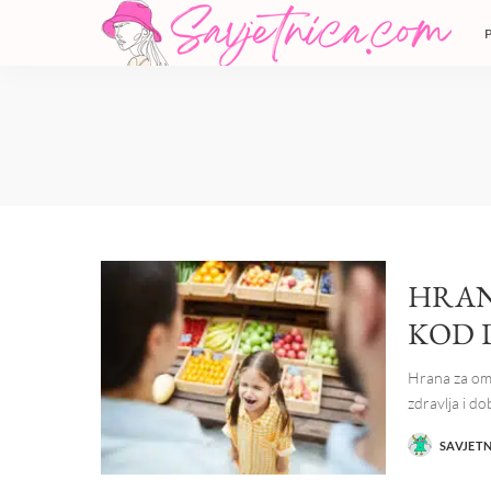
HRAN
KOD 
Hrana za ome
zdravlja i do
SAVJET
POSTED
BY