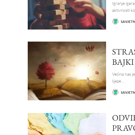
Igranje igara
aktivnosti k
SAVJET
POSTED
BY
STRA
BAJKI
Većina nas j
lijepe
...
SAVJET
POSTED
BY
ODVI
PRAVO