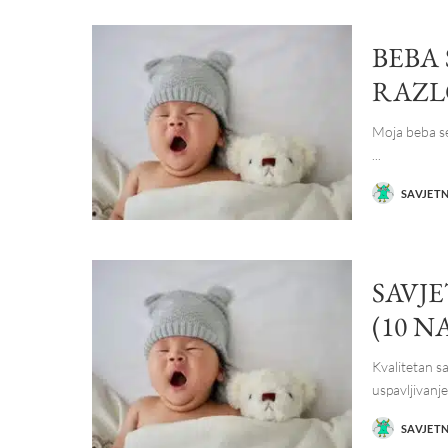
BEBA 
RAZL
Moja beba se 
...
SAVJET
POSTED
BY
SAVJE
(10 N
Kvalitetan sa
uspavljivanj
SAVJET
POSTED
BY