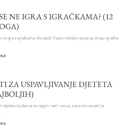
SE NE IGRA S IGRAČKAMA? (12
OGA)
ne igra s igračkama, što sada? Kada roditelji s ljubavlju biraju igračke
NICA
TI ZA USPAVLJIVANJE DJETETA
AJBOLJIH)
n djeteta ključan je za njegov rast i razvoj, a pravilni savjeti za
e
...
NICA