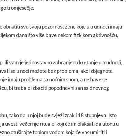
go tromjesečje.
le obratiti svu svoju pozornost žene koje u trudnoći imaju
tijekom dana što više bave nekom fizičkom aktivnošću,
ip, ili vam je jednostavno zabranjeno kretanje u trudnoći,
pavati se u noći možete bez problema, ako izbjegnete
oje imaju problema sa noćnim snom, a ne bave se
ću, bi trebale izbaciti popodnevni san sa dnevnog
bu, tako da u njoj bude svježi zrak i 18 stupnjeva. Isto
ja uvesti večernje rituale, koji će im olakšati da utonu u
ezno otuširajte toplom vodom koja će vas umiriti i