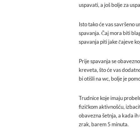
uspavati, a još bolje za uspa
Isto tako će vas savršeno umi
spavanja. Čaj mora biti blag
spavanja piti jake čajeve ko
Prije spavanja se obavezno 
kreveta, što će vas dodatno
bi otišli na wc, bolje je po
Trudnice koje imaju probelm
fizičkom aktivnošću, izbacit
obavezna šetnja, a kada ih 
zrak, barem 5 minuta.