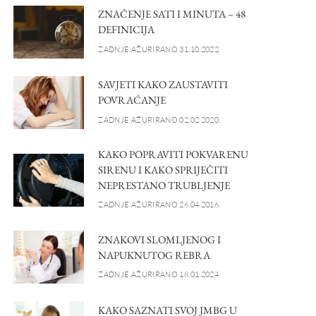
ZNAČENJE SATI I MINUTA – 48
DEFINICIJA
ZADNJE AŽURIRANO 31.10.2022.
SAVJETI KAKO ZAUSTAVITI
POVRAĆANJE
ZADNJE AŽURIRANO 02.02.2020.
KAKO POPRAVITI POKVARENU
SIRENU I KAKO SPRIJEČITI
NEPRESTANO TRUBLJENJE
ZADNJE AŽURIRANO 26.04.2016.
ZNAKOVI SLOMLJENOG I
NAPUKNUTOG REBRA
ZADNJE AŽURIRANO 18.01.2024.
KAKO SAZNATI SVOJ JMBG U