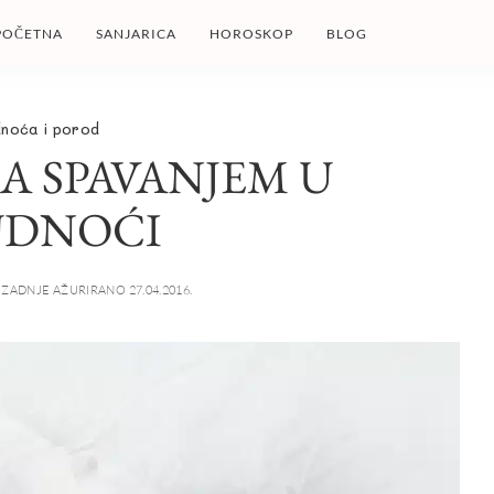
POČETNA
SANJARICA
HOROSKOP
BLOG
dnoća i porod
A SPAVANJEM U
UDNOĆI
ZADNJE AŽURIRANO 27.04.2016.