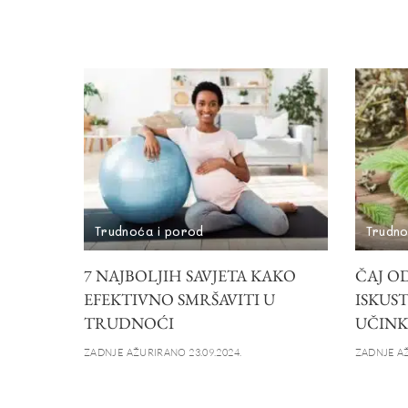
Trudnoća i porod
Trudno
7 NAJBOLJIH SAVJETA KAKO
ČAJ OD
EFEKTIVNO SMRŠAVITI U
ISKUS
TRUDNOĆI
UČINK
ZADNJE AŽURIRANO 23.09.2024.
ZADNJE AŽ