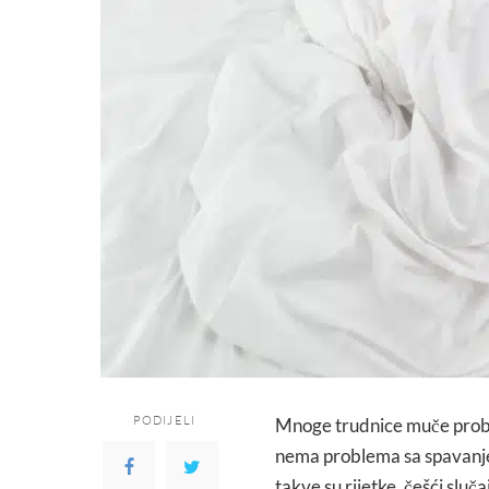
PODIJELI
Mnoge trudnice muče probl
nema problema sa spavanjem
takve su rijetke, češći sluč