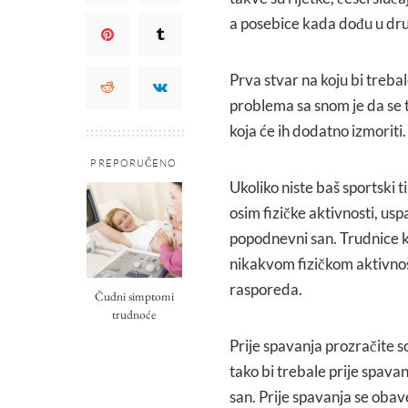
a posebice kada dođu u dru
Prva stvar na koju bi treba
problema sa snom je da se 
koja će ih dodatno izmoriti.
PREPORUČENO
Ukoliko niste baš sportski t
osim fizičke aktivnosti, us
popodnevni san. Trudnice k
nikakvom fizičkom aktivnoš
rasporeda.
Čudni simptomi
trudnoće
Prije spavanja prozračite so
tako bi trebale prije spavan
san. Prije spavanja se obav