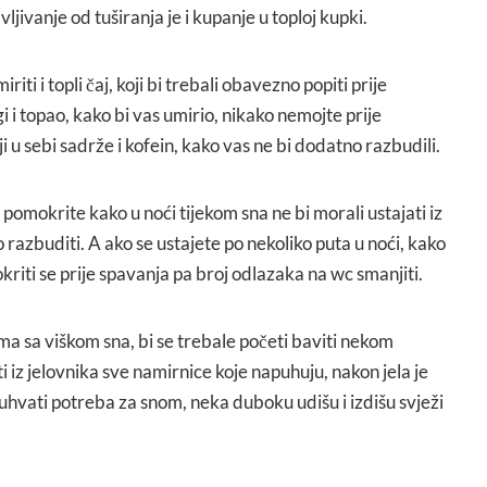
vljivanje od tuširanja je i kupanje u toploj kupki.
riti i topli čaj, koji bi trebali obavezno popiti prije
i i topao, kako bi vas umirio, nikako nemojte prije
ji u sebi sadrže i kofein, kako vas ne bi dodatno razbudili.
pomokrite kako u noći tijekom sna ne bi morali ustajati iz
 razbuditi. A ako se ustajete po nekoliko puta u noći, kako
mokriti se prije spavanja pa broj odlazaka na wc smanjiti.
a sa viškom sna, bi se trebale početi baviti nekom
i iz jelovnika sve namirnice koje napuhuju, nakon jela je
uhvati potreba za snom, neka duboku udišu i izdišu svježi