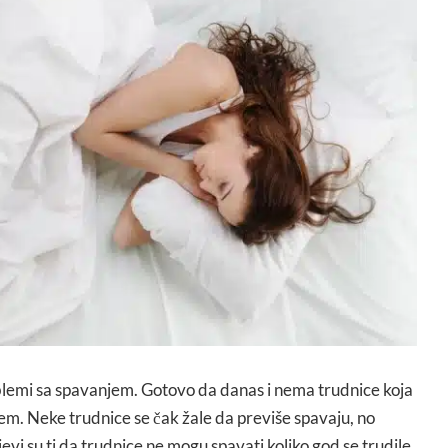
emi sa spavanjem. Gotovo da danas i nema trudnice koja
. Neke trudnice se čak žale da previše spavaju, no
ajevi su ti da trudnice ne mogu spavati koliko god se trudile,