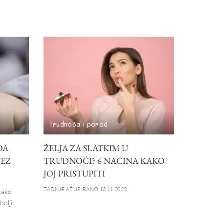
Trudnoća i porod
DA
ŽELJA ZA SLATKIM U
BEZ
TRUDNOĆI? 6 NAČINA KAKO
JOJ PRISTUPITI
ZADNJE AŽURIRANO 13.11.2023.
kako
bolji