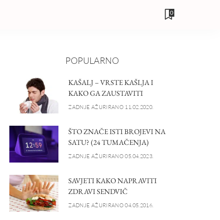
0
POPULARNO
KAŠALJ – VRSTE KAŠLJA I
KAKO GA ZAUSTAVITI
ZADNJE AŽURIRANO 11.02.2020.
ŠTO ZNAČE ISTI BROJEVI NA
SATU? (24 TUMAČENJA)
ZADNJE AŽURIRANO 05.04.2023.
SAVJETI KAKO NAPRAVITI
ZDRAVI SENDVIČ
ZADNJE AŽURIRANO 04.05.2016.