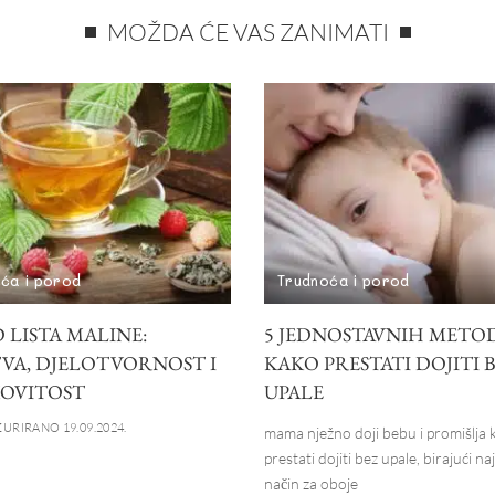
MOŽDA ĆE VAS ZANIMATI
ća i porod
Trudnoća i porod
 LISTA MALINE:
5 JEDNOSTAVNIH METO
TVA, DJELOTVORNOST I
KAKO PRESTATI DOJITI 
OVITOST
UPALE
URIRANO 19.09.2024.
mama nježno doji bebu i promišlja 
prestati dojiti bez upale, birajući naj
način za oboje