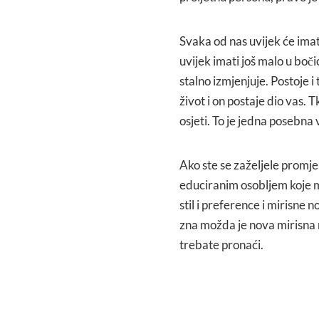
Svaka od nas uvijek će imati
uvijek imati još malo u boč
stalno izmjenjuje. Postoje 
život i on postaje dio vas. T
osjeti. To je jedna posebna
Ako ste se zaželjele promjen
educiranim osobljem koje m
stil i preference i mirisne n
zna možda je nova mirisna
trebate pronaći.