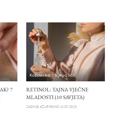
Kozmetika
Njega lica
AK? 7
RETINOL: TAJNA VJEČNE
A
MLADOSTI (10 SAVJETA)
ZADNJE AŽURIRANO 16.09.2023.