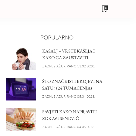
0
POPULARNO
KAŠALJ – VRSTE KAŠLJA I
KAKO GA ZAUSTAVITI
ZADNJE AŽURIRANO 11.02.2020.
ŠTO ZNAČE ISTI BROJEVI NA
SATU? (24 TUMAČENJA)
ZADNJE AŽURIRANO 05.04.2023.
SAVJETI KAKO NAPRAVITI
ZDRAVI SENDVIČ
ZADNJE AŽURIRANO 04.05.2016.