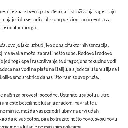
i ne, nije znanstveno potvrđeno, ali istraživanja sugeriraju
sumnjajući da se radi o bliskom pozicioniranju centra za
cije unutar mozga.
ća, ovo je jako uzbudljivo doba olfaktornih senzacija.
jima svaka može izabrati nešto sebe. Redove i redove
je jednog čepa i raspršivanje te dragocjene tekućine vodi
jedeća nas vodi na plažu na Baliju, a sljedeća u šumu lijana i
 kolike smo sretnice danas i što nam se sve pruža.
je način za provesti popodne. Ustanite u subotu ujutro,
 i umjesto besciljnog lutanja gradom, navratite u
zne mirise, možda vas pogodi ljubav na prvi udah.
o da je vaš potpis, pa ako tražite nešto novo, svoju novu
 vrijeme za lutanje po mirisnim policama.