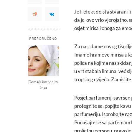
Je li efekt doista stvaran il
da je ovo vrlo vjerojatno, 
osjet mirisa i onoga za emo
PREPORUČENO
Za nas, dame novog tisućlje
Imamo hramove mirisa u ko
polica na kojima nas skidan
u vrt stabala limuna, već sl
tropskog cvijeća. Zamislite
Domaći šamponi za
kosu
Posjet parfumeriji savršen 
protegnite se, popijte kavu
parfumeriju. Isprobajte ra
Ponašajte se sa parfemom ka
proljetnu personu, pravo je