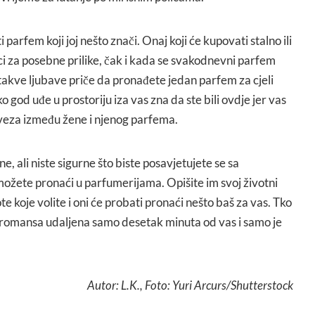
 parfem koji joj nešto znači. Onaj koji će kupovati stalno ili
ici za posebne prilike, čak i kada se svakodnevni parfem
i takve ljubave priče da pronađete jedan parfem za cjeli
ko god uđe u prostoriju iza vas zna da ste bili ovdje jer vas
 veza između žene i njenog parfema.
e, ali niste sigurne što biste posavjetujete se sa
ožete pronaći u parfumerijama. Opišite im svoj životni
ote koje volite i oni će probati pronaći nešto baš za vas. Tko
 romansa udaljena samo desetak minuta od vas i samo je
Autor: L.K., Foto: Yuri Arcurs/Shutterstock