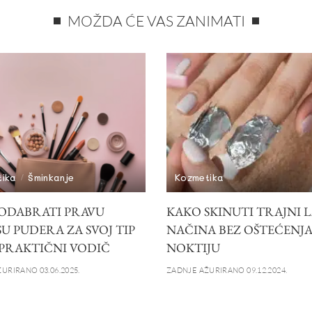
MOŽDA ĆE VAS ZANIMATI
tika
Šminkanje
Kozmetika
ODABRATI PRAVU
KAKO SKINUTI TRAJNI L
U PUDERA ZA SVOJ TIP
NAČINA BEZ OŠTEĆENJ
 PRAKTIČNI VODIČ
NOKTIJU
URIRANO 03.06.2025.
ZADNJE AŽURIRANO 09.12.2024.