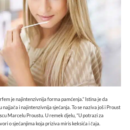
rfem je najintenzivnija forma pamćenja.” Istina je da
 najjača i najintenzivnija sjećanja. To se naziva još i Proust
cu Marcelu Proustu. U remek djelu, “U potrazi za
ri o sjećanjima koja priziva miris keksića i čaja.