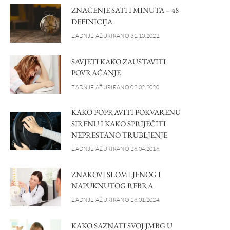
ZNAČENJE SATI I MINUTA – 48
DEFINICIJA
ZADNJE AŽURIRANO 31.10.2022.
SAVJETI KAKO ZAUSTAVITI
POVRAĆANJE
ZADNJE AŽURIRANO 02.02.2020.
KAKO POPRAVITI POKVARENU
SIRENU I KAKO SPRIJEČITI
NEPRESTANO TRUBLJENJE
ZADNJE AŽURIRANO 26.04.2016.
ZNAKOVI SLOMLJENOG I
NAPUKNUTOG REBRA
ZADNJE AŽURIRANO 18.01.2024.
KAKO SAZNATI SVOJ JMBG U