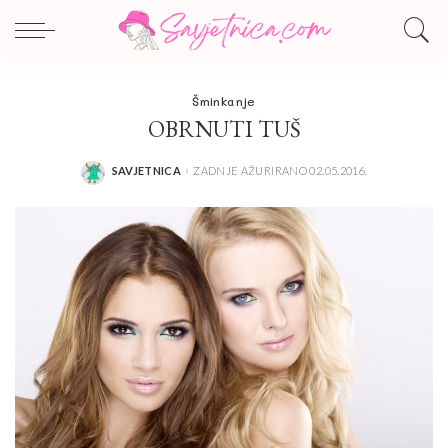
Šminkanje
OBRNUTI TUŠ
SAVJETNICA
ZADNJE AŽURIRANO 02.05.2016.
POSTED
BY