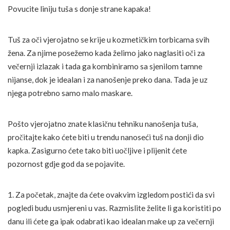
Povucite liniju tuša s donje strane kapaka!
Tuš za oči vjerojatno se krije u kozmetičkim torbicama svih
žena. Za njime posežemo kada želimo jako naglasiti oči za
večernji izlazak i tada ga kombiniramo sa sjenilom tamne
nijanse, dok je idealan i za nanošenje preko dana. Tada je uz
njega potrebno samo malo maskare.
Pošto vjerojatno znate klasičnu tehniku nanošenja tuša,
pročitajte kako ćete biti u trendu nanoseći tuš na donji dio
kapka. Zasigurno ćete tako biti uočljive i plijenit ćete
pozornost gdje god da se pojavite.
1. Za početak, znajte da ćete ovakvim izgledom postići da svi
pogledi budu usmjereni u vas. Razmislite želite li ga koristiti po
danu ili ćete ga ipak odabrati kao idealan make up za večernji