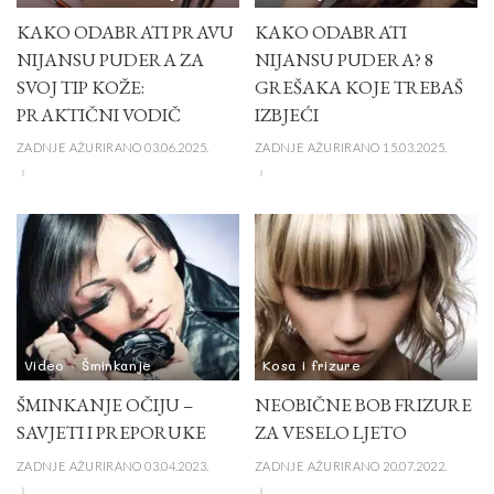
KAKO ODABRATI PRAVU
KAKO ODABRATI
NIJANSU PUDERA ZA
NIJANSU PUDERA? 8
SVOJ TIP KOŽE:
GREŠAKA KOJE TREBAŠ
PRAKTIČNI VODIČ
IZBJEĆI
ZADNJE AŽURIRANO 03.06.2025.
ZADNJE AŽURIRANO 15.03.2025.
Video
Šminkanje
Kosa i frizure
ŠMINKANJE OČIJU –
NEOBIČNE BOB FRIZURE
SAVJETI I PREPORUKE
ZA VESELO LJETO
ZADNJE AŽURIRANO 03.04.2023.
ZADNJE AŽURIRANO 20.07.2022.