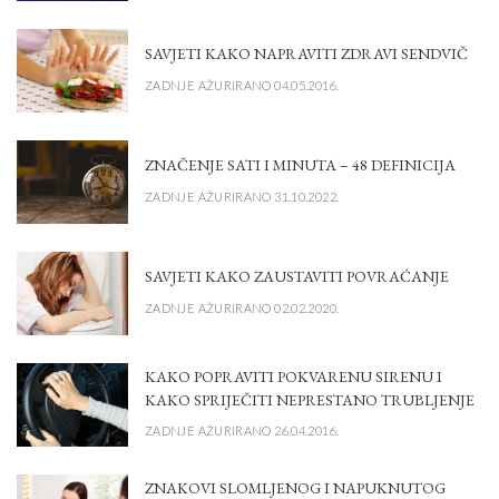
SAVJETI KAKO NAPRAVITI ZDRAVI SENDVIČ
ZADNJE AŽURIRANO 04.05.2016.
ZNAČENJE SATI I MINUTA – 48 DEFINICIJA
ZADNJE AŽURIRANO 31.10.2022.
SAVJETI KAKO ZAUSTAVITI POVRAĆANJE
ZADNJE AŽURIRANO 02.02.2020.
KAKO POPRAVITI POKVARENU SIRENU I
KAKO SPRIJEČITI NEPRESTANO TRUBLJENJE
ZADNJE AŽURIRANO 26.04.2016.
ZNAKOVI SLOMLJENOG I NAPUKNUTOG