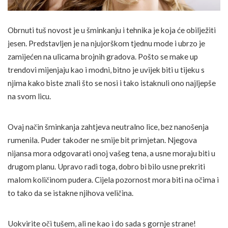
Obrnuti tuš novost je u šminkanju i tehnika je koja će obilježiti
jesen. Predstavljen je na njujorškom tjednu mode i ubrzo je
zamijećen na ulicama brojnih gradova. Pošto se make up
trendovi mijenjaju kao i modni, bitno je uvijek biti u tijeku s
njima kako biste znali što se nosi i tako istaknuli ono najljepše
na svom licu.
Ovaj način šminkanja zahtjeva neutralno lice, bez nanošenja
rumenila. Puder također ne smije bit primjetan. Njegova
nijansa mora odgovarati onoj vašeg tena, a usne moraju biti u
drugom planu. Upravo radi toga, dobro bi bilo usne prekriti
malom količinom pudera. Cijela pozornost mora biti na očima i
to tako da se istakne njihova veličina.
Uokvirite oči tušem, ali ne kao i do sada s gornje strane!