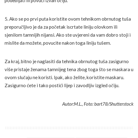
podebljati ili povući izvan očiju.
5. Ako se po prvi puta koristite ovom tehnikom obrnutog tuša
preporučljivo je da za početak iscrtate liniju olovkom ili
sjenilom tamnijih nijansi. Ako ste uvjereni da vam dobro stoji i
mislite da možete, povucite nakon toga liniju tušem.
Za kraj, bitno je naglasiti da tehnika obrnutog tuša zasigurno
više pristaje ženama tamnijeg tena zbog toga što se maskara u
ovom slučaju ne koristi. Ipak, ako želite, koristite maskaru.
Zasigurno ćete i tako postići lijep i zavodljiv izgled očiju.
Autor:M.L., Foto: bart78/Shutterstock