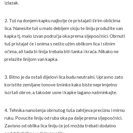
izlazak.
2. Tuš na donjem kapku najbolje će pristajati širim oblicima
lica. Nanesite tuš u malo debljem sloju te liniju produžite van
kapka tj. malo izvan područja oka prema sljepoočnici. Obrnuti
tuš pristajat će i onima s nešto užim oblikom lica i sitnim
očima, ali tada bi linija trebala biti tanka i kraća. Nikako ne
prelazite linijom van kapka.
3. Bitno je da ostali dijelovi lica budu neutralni. Upravno zato
koristite zemljane tonove šminke kako biste neprimjetno
iscrtali obrve, a također usne i kapke lagano našminkajte.
4. Tehnika nanošenja obrnutog tuša zahtjeva preciznu i mirnu
ruku. Povucite liniju od ruba oka pa dalje prema sljepoočnici.
Zavisno od oblika lica liniju će još možda trebati dodatno