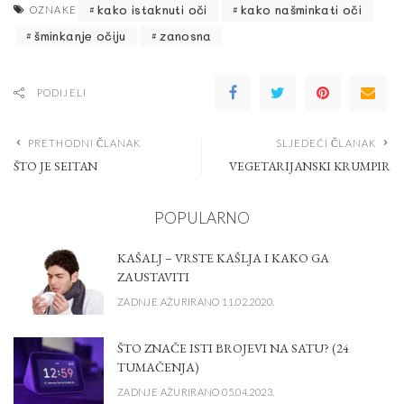
kako istaknuti oči
kako našminkati oči
OZNAKE
šminkanje očiju
zanosna
PODIJELI
PRETHODNI ČLANAK
SLJEDEĆI ČLANAK
ŠTO JE SEITAN
VEGETARIJANSKI KRUMPIR
POPULARNO
KAŠALJ – VRSTE KAŠLJA I KAKO GA
ZAUSTAVITI
ZADNJE AŽURIRANO 11.02.2020.
ŠTO ZNAČE ISTI BROJEVI NA SATU? (24
TUMAČENJA)
ZADNJE AŽURIRANO 05.04.2023.