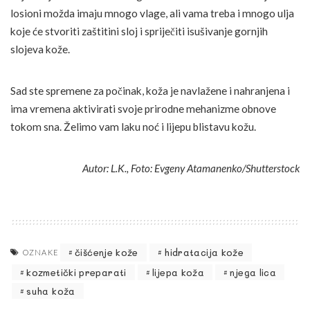
losioni možda imaju mnogo vlage, ali vama treba i mnogo ulja
koje će stvoriti zaštitini sloj i spriječiti isušivanje gornjih
slojeva kože.
Sad ste spremene za počinak, koža je navlažene i nahranjena i
ima vremena aktivirati svoje prirodne mehanizme obnove
tokom sna. Želimo vam laku noć i lijepu blistavu kožu.
Autor: L.K., Foto: Evgeny Atamanenko/Shutterstock
čišćenje kože
hidratacija kože
OZNAKE
kozmetički preparati
lijepa koža
njega lica
suha koža