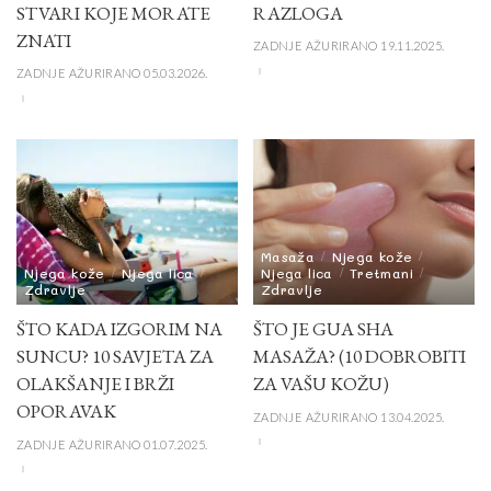
STVARI KOJE MORATE
RAZLOGA
ZNATI
ZADNJE AŽURIRANO 19.11.2025.
ZADNJE AŽURIRANO 05.03.2026.
Masaža
Njega kože
Njega kože
Njega lica
Njega lica
Tretmani
Zdravlje
Zdravlje
ŠTO KADA IZGORIM NA
ŠTO JE GUA SHA
SUNCU? 10 SAVJETA ZA
MASAŽA? (10 DOBROBITI
OLAKŠANJE I BRŽI
ZA VAŠU KOŽU)
OPORAVAK
ZADNJE AŽURIRANO 13.04.2025.
ZADNJE AŽURIRANO 01.07.2025.