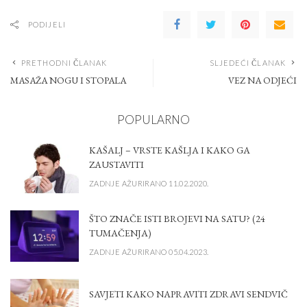
PODIJELI
PRETHODNI ČLANAK
SLJEDEĆI ČLANAK
MASAŽA NOGU I STOPALA
VEZ NA ODJEĆI
POPULARNO
KAŠALJ – VRSTE KAŠLJA I KAKO GA
ZAUSTAVITI
ZADNJE AŽURIRANO 11.02.2020.
ŠTO ZNAČE ISTI BROJEVI NA SATU? (24
TUMAČENJA)
ZADNJE AŽURIRANO 05.04.2023.
SAVJETI KAKO NAPRAVITI ZDRAVI SENDVIČ