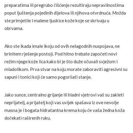
preparatima ili pregrubo čišćenje rezultiraju nepravilnostima
poput ljuštenja pojedinih dijelova ili njihova otvrdnuća. Možda
ste primjetile i malene ljuskice kože koje se skrivaju u
obrvama.
Ako ste ikada imale ikoju od ovih nelagodnih nuspojava, ne
brinitem rješenje postoji. Pod hitno trebate započeti novi
režim njege kože lica kako bi je što duže očuvali svježom i
mladolikom. Prva stvar na koju morate zaboraviti agresivni su
sapuni i tonici koji će samo pogoršati stanje.
Jako sunce, centralno grijanje ili hladni vjetrovi vaš su zakleti
neprijatelj, a prijatelj koji vas uvijek spašava iz ove nevolje
masna je i bogata hidratantna krema koju će vaša žedna koža
dočekati raširenih ruku.