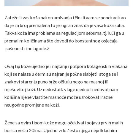
Zateže li vas koža nakon umivanja i čini li vam se ponekad kao
da je za broj premalena to je sigran znak da je vaša koža suha.
Takva koža ima problema sa regulacijom sebuma, tj. luči ga u
premalim količinama što dovodi do konstantnog osjećaja
isušenosti i nelagode.ž
Ovaj tip kože ujedno je i najtanji i potpora kolagenskih vlakana
koji se nalaze u dermisu najranije počne slabjeti, stoga se i
znakovi starenju puno brže očituju nego na masnoj ili
mješovitoj koži. Uz nedostatk vlage ujedno i nedovoljnam
količina njene vlastite masnoće može uzrokovati razne
neugodne promjene na koži.
Žene sa ovim tipom kože mogu očekivati pojavu prvih malih
borica već u 20ima. Ujedno vrlo često njega neprikladnim