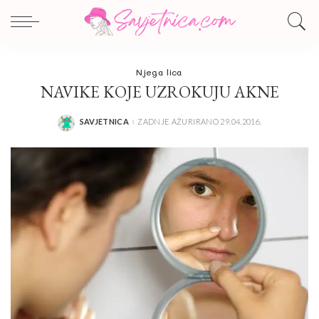
Njega lica
NAVIKE KOJE UZROKUJU AKNE
SAVJETNICA
ZADNJE AŽURIRANO 29.04.2016.
POSTED
BY