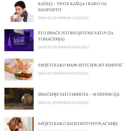
KAŠALJ – VRSTE KAŠLJA I KAKO GA
ZAUSTAVITI
ZADNJE AŽURIRANO 11.02.2020.
ŠTO ZNAČE ISTI BROJEVI NA SATU? (24
TUMAČENJA)
ZADNJE AŽURIRANO 05.04.2023.
SAVJETI KAKO NAPRAVITI ZDRAVI SENDVIČ
ZADNJE AŽURIRANO 04.05.2016.
ZNAČENJE SATI I MINUTA – 48 DEFINICIJA
ZADNJE AŽURIRANO 31.10.2022.
SAVJETI KAKO ZAUSTAVITI POVRAĆANJE