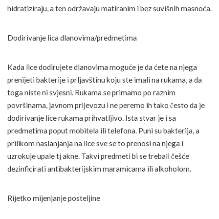
hidratiziraju, a ten održavaju matiranim i bez suvišnih masnoća.
Dodirivanje lica dlanovima/predmetima
Kada lice dodirujete dlanovima moguće je da ćete na njega
prenijeti bakterije i prljavštinu koju ste imali na rukama, a da
toga niste ni svjesni. Rukama se primamo po raznim
površinama, javnom prijevozu i ne peremo ih tako često da je
dodirivanje lice rukama prihvatljivo. Ista stvar je i sa
predmetima poput mobitela ili telefona. Puni su bakterija, a
prilikom naslanjanja na lice sve se to prenosi na njega i
uzrokuje upale tj akne. Takvi predmeti bi se trebali češće
dezinficirati antibakterijskim maramicama ili alkoholom.
Rijetko mijenjanje posteljine