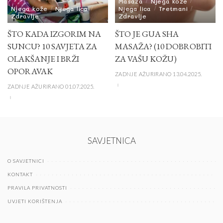
Masaža
Njega kože
Njega kože
Njega lica
Njega lica
Tretmani
Zdravlje
Zdravlje
ŠTO KADA IZGORIM NA
ŠTO JE GUA SHA
SUNCU? 10 SAVJETA ZA
MASAŽA? (10 DOBROBITI
OLAKŠANJE I BRŽI
ZA VAŠU KOŽU)
OPORAVAK
ZADNJE AŽURIRANO 13.04.2025.
ZADNJE AŽURIRANO 01.07.2025.
SAVJETNICA
O SAVJETNICI
KONTAKT
PRAVILA PRIVATNOSTI
UVJETI KORIŠTENJA