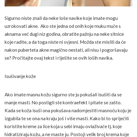
Sigurno niste znali da neke loše navike koje imate mogu
uzrokovati akne. Ako ste jedna od onih koje muku muče s
aknama već dugi niz godina, obratite pažnju na neke sitnice
koje radite, a da toga niste ni svjesni. Možda ste mislili da će
nakon puberteta akne magično nestati, ali nisu i pogoršavaju
se? Pročitajte ovaj tekst i riješite se ovih loših navika.
Isušivanje kože
Ako imate masnu kožu sigurno ste ju pokušali isušiti da se
manje masti. No postigli ste kontraefekt i pitate se zašto.
Kada se koža isuši ona pokušava nadomjestiti masnoću koju je
izgubila te se ona na kraju još i više masti. Kako bi to spriječili
koristite kreme za lice koja u sebi imaju ovlaživače tj. koje
hidratiziraju kožu, a ne maste ju. Postoji velik broj krema koje