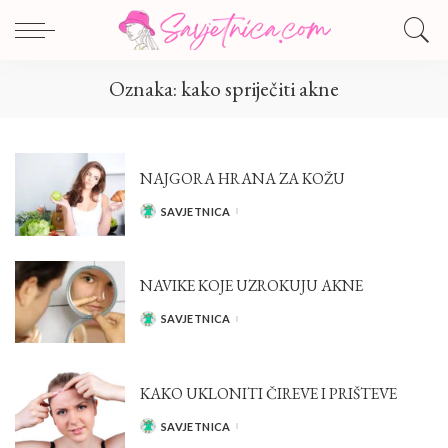
Oznaka:
kako spriječiti akne
NAJGORA HRANA ZA KOŽU
SAVJETNICA
POSTED
BY
NAVIKE KOJE UZROKUJU AKNE
SAVJETNICA
POSTED
BY
KAKO UKLONITI ČIREVE I PRIŠTEVE
SAVJETNICA
POSTED
BY